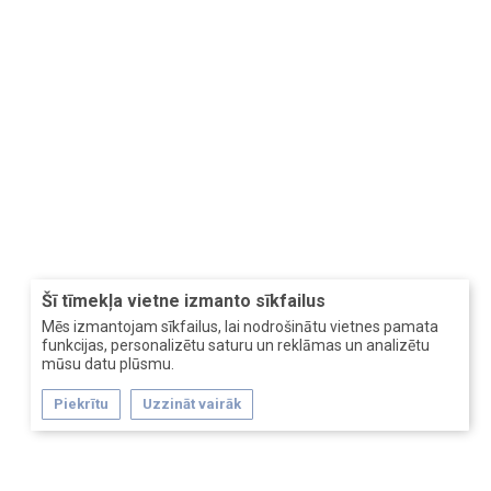
Šī tīmekļa vietne izmanto sīkfailus
Mēs izmantojam sīkfailus, lai nodrošinātu vietnes pamata
funkcijas, personalizētu saturu un reklāmas un analizētu
mūsu datu plūsmu.
Piekrītu
Uzzināt vairāk