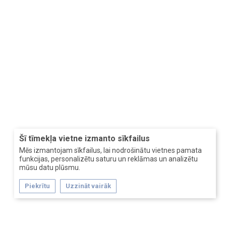
Šī tīmekļa vietne izmanto sīkfailus
Mēs izmantojam sīkfailus, lai nodrošinātu vietnes pamata
funkcijas, personalizētu saturu un reklāmas un analizētu
mūsu datu plūsmu.
Piekrītu
Uzzināt vairāk