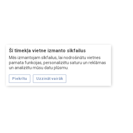
Šī tīmekļa vietne izmanto sīkfailus
Mēs izmantojam sīkfailus, lai nodrošinātu vietnes
pamata funkcijas, personalizētu saturu un reklāmas
un analizētu mūsu datu plūsmu.
Piekrītu
Uzzināt vairāk