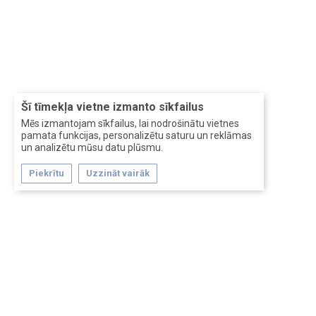
Šī tīmekļa vietne izmanto sīkfailus
Mēs izmantojam sīkfailus, lai nodrošinātu vietnes
pamata funkcijas, personalizētu saturu un reklāmas
un analizētu mūsu datu plūsmu.
Piekrītu
Uzzināt vairāk