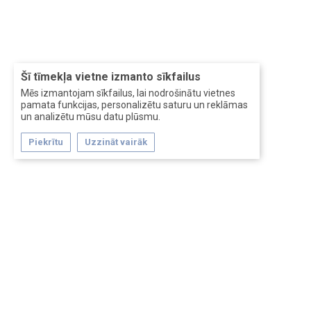
Šī tīmekļa vietne izmanto sīkfailus
Mēs izmantojam sīkfailus, lai nodrošinātu vietnes
pamata funkcijas, personalizētu saturu un reklāmas
un analizētu mūsu datu plūsmu.
Piekrītu
Uzzināt vairāk