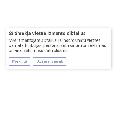
Šī tīmekļa vietne izmanto sīkfailus
Mēs izmantojam sīkfailus, lai nodrošinātu vietnes
pamata funkcijas, personalizētu saturu un reklāmas
un analizētu mūsu datu plūsmu.
Piekrītu
Uzzināt vairāk