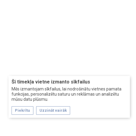
Šī tīmekļa vietne izmanto sīkfailus
Mēs izmantojam sīkfailus, lai nodrošinātu vietnes pamata
funkcijas, personalizētu saturu un reklāmas un analizētu
mūsu datu plūsmu.
Piekrītu
Uzzināt vairāk