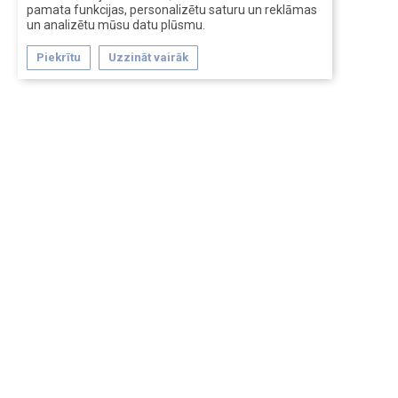
pamata funkcijas, personalizētu saturu un reklāmas
un analizētu mūsu datu plūsmu.
Piekrītu
Uzzināt vairāk