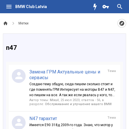
BMW Club Latvia
Метки
n47
Замена ГРМ Актуальные цены и
Тема
сервисы
Создаю тему общую, сюда пишем сколько стоит и
где поменять ГРМ Интересует на моторы B47 и N47,
но пишем на все. А так же если рвалась у кого, то...
Автор темы:
Mixuil
,
25 июл 2023
, ответов - 56, в
разделе:
Обслуживание и улучшение вашего BMW
N47 тарахтит
Тема
Имеется E90 318д 2009-го года. Знаю, что мотор у