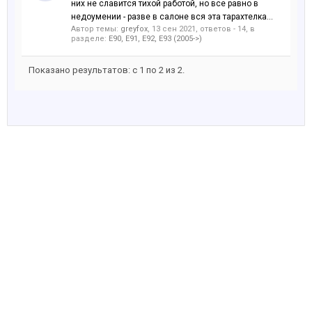
них не славится тихой работой, но все равно в
недоумении - разве в салоне вся эта тарахтелка...
Автор темы:
greyfox
,
13 сен 2021
, ответов - 14, в
разделе:
E90, E91, E92, E93 (2005->)
Показано результатов: с 1 по 2 из 2.