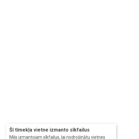
Šī tīmekļa vietne izmanto sīkfailus
Mēs izmantojam sīkfailus, lai nodrošinātu vietnes