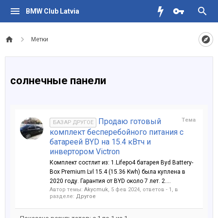
BMW Club Latvia
Метки
солнечные панели
Продаю готовый
Тема
БАЗАР ДРУГОЕ
комплект бесперебойного питания с
батареей BYD на 15.4 кВтч и
инвертором Victron
Комплект состлит из: 1.Lifepo4 батарея Byd Battery-
Box Premium Lvl 15.4 (15.36 Kwh) была куплена в
2020 году. Гарантия от BYD около 7 лет. 2....
Автор темы:
Akycmuk
,
5 фев 2024
, ответов - 1, в
разделе:
Другое