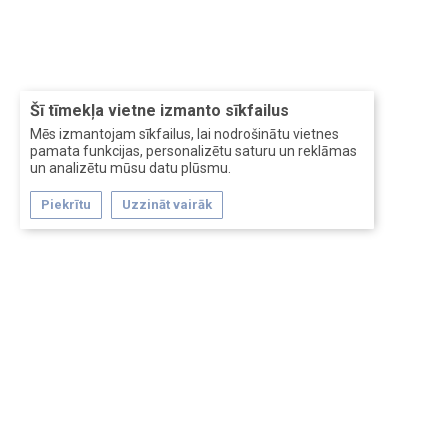
Šī tīmekļa vietne izmanto sīkfailus
Mēs izmantojam sīkfailus, lai nodrošinātu vietnes
pamata funkcijas, personalizētu saturu un reklāmas
un analizētu mūsu datu plūsmu.
Piekrītu
Uzzināt vairāk