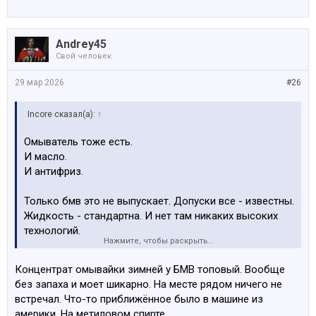
клапан еще есть.
Andrey45
Свой человек
29 мар 2026
#26
Incore сказал(а):
↑
Омыватель тоже есть.
И масло.
И антифриз.
Только бмв это не выпускает. Допуски все - известны.
Жидкость - стандартна. И нет там никаких высоких
технологий.
Нажмите, чтобы раскрыть...
С автомата на любой заправке будет норм. С банками
Концентрат омывайки зимней у БМВ топовый. Вообще
будешь как дурак прыгать, там в горловины особый
без запаха и моет шикарно. На месте рядом ничего не
клапан еще есть.
встречал. Что-то приближённое было в машине из
америки. На метиловом спирте.