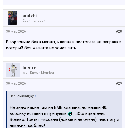
аndzhi
Свой человек
30 мар 2026
#28
В горловине бака магнит, клапан в пистолете на заправке,
который без магнита не хочет лить
Incore
Well-Known Member
30 мар 2026
#29
bigi сказал(а):
↑
Не знаю какие там на БМВ клапана, но машин 40,
воронку вставил и пумпуешь
.....Фольцвагены,
Вольво, Тоёты, Ниссаны (новые и не очень), льют эту и
никаких проблем!