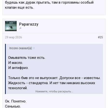
будешь как дурак прыгать, там в горловины особый
клапан еще есть.
Paparazzy
☭
29 мар 2026
#25
Incore сказал(а):
↑
Омыватель тоже есть.
И масло.
И антифриз.
Только бмв это не выпускает. Допуски все - известны.
Жидкость - стандартна. И нет там никаких высоких
технологий.
Нажмите, чтобы раскрыть...
С автомата на любой заправке будет норм. С банками
Ок. Понятно.
будешь как дурак прыгать, там в горловины особый
Сенькью.