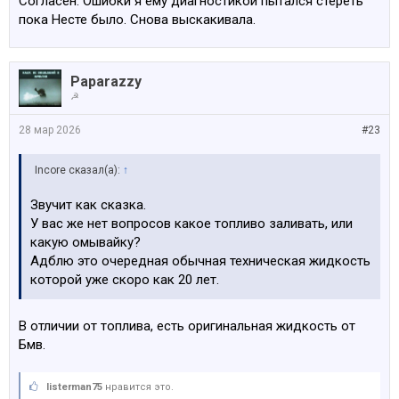
Согласен. Ошибки я ему диагностикой пытался стереть
пока Несте было. Снова выскакивала.
Paparazzy
☭
28 мар 2026
#23
Incore сказал(а):
↑
Звучит как сказка.
У вас же нет вопросов какое топливо заливать, или
какую омывайку?
Адблю это очередная обычная техническая жидкость
которой уже скоро как 20 лет.
В отличии от топлива, есть оригинальная жидкость от
Бмв.
listerman75
нравится это.