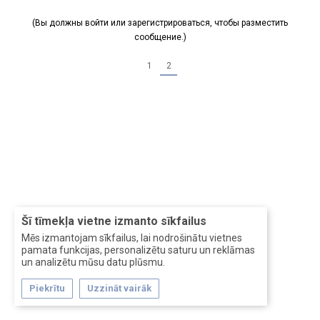
(Вы должны войти или зарегистрироваться, чтобы разместить
сообщение.)
1
2
Šī tīmekļa vietne izmanto sīkfailus
Mēs izmantojam sīkfailus, lai nodrošinātu vietnes
pamata funkcijas, personalizētu saturu un reklāmas
un analizētu mūsu datu plūsmu.
Piekrītu
Uzzināt vairāk