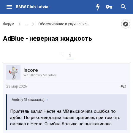
BMW Club Latvia
Форум
...
Обслуживание и улучшение вашего BMW
AdBlue - неверная жидкость
1
2
Incore
Well-Known Member
28 мар 2026
#21
Andrey45 сказал(а):
↑
Приятель залил Несте на МВ выскочила ошибка по
адбю. По рекомендации залил оригинал, при том что
смешал с Несте. Ошибка больше не выскакивала