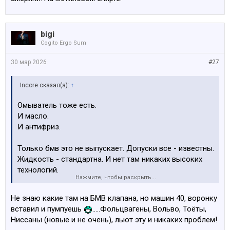
bigi
Cogito Ergo Sum
30 мар 2026
#27
Incore сказал(а):
↑
Омыватель тоже есть.
И масло.
И антифриз.
Только бмв это не выпускает. Допуски все - известны.
Жидкость - стандартна. И нет там никаких высоких
технологий.
Нажмите, чтобы раскрыть...
С автомата на любой заправке будет норм. С банками
Не знаю какие там на БМВ клапана, но машин 40, воронку
будешь как дурак прыгать, там в горловины особый
вставил и пумпуешь
.....Фольцвагены, Вольво, Тоёты,
клапан еще есть.
Ниссаны (новые и не очень), льют эту и никаких проблем!