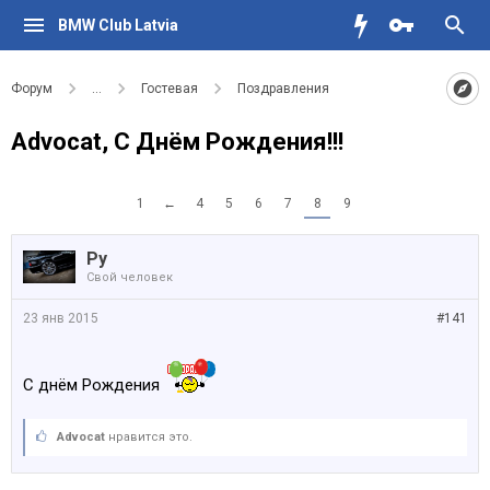
BMW Club Latvia
Форум
...
Гостевая
Поздравления
Advocat, С Днём Рождения!!!
1
←
4
5
6
7
8
9
Ру
Свой человек
23 янв 2015
#141
С днём Рождения
Advocat
нравится это.