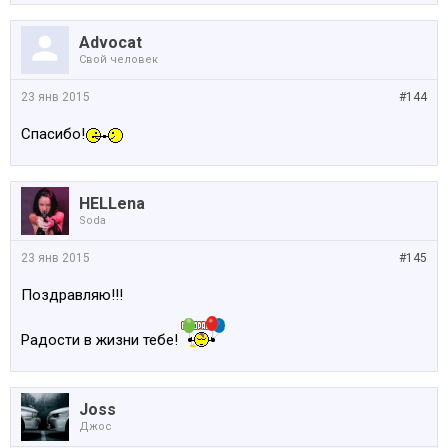
Advocat
Свой человек
23 янв 2015
#144
Спасибо!
HELLena
Soda
23 янв 2015
#145
Поздравляю!!!
Радости в жизни тебе!
Joss
Джос