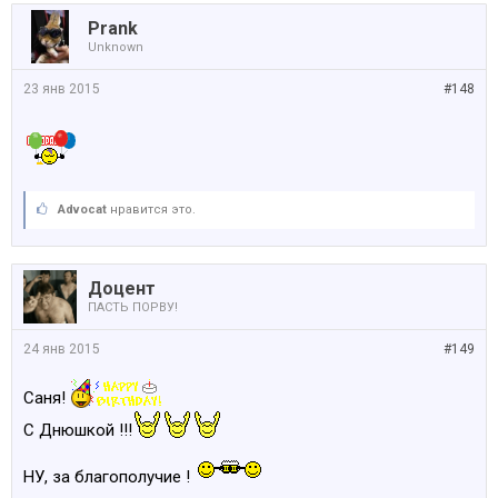
Prank
Unknown
23 янв 2015
#148
Advocat
нравится это.
Доцент
ПАСТЬ ПОРВУ!
24 янв 2015
#149
Саня!
С Днюшкой !!!
НУ, за благополучие !