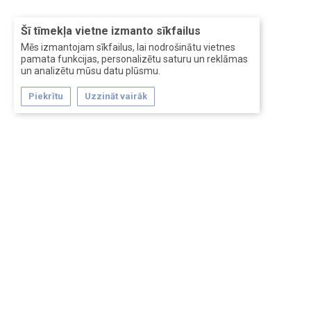
Šī tīmekļa vietne izmanto sīkfailus
Mēs izmantojam sīkfailus, lai nodrošinātu vietnes
pamata funkcijas, personalizētu saturu un reklāmas
un analizētu mūsu datu plūsmu.
Piekrītu
Uzzināt vairāk
Forum software by XenForo™
Перевод:
XF-Russia.ru
Сделано в
Entrypoint