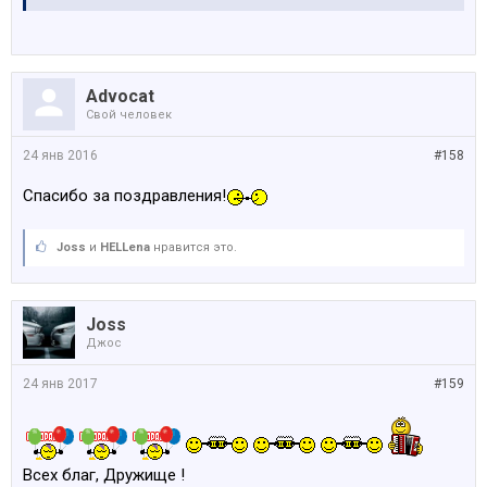
Advocat
Свой человек
24 янв 2016
#158
Спасибо за поздравления!
Joss
и
HELLena
нравится это.
Joss
Джос
24 янв 2017
#159
Всех благ, Дружище !