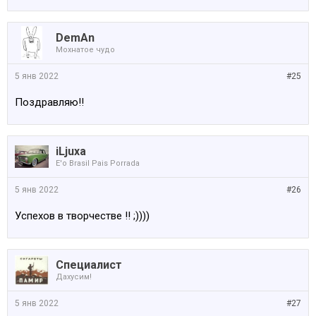
DemAn
Мохнатое чудо
5 янв 2022
#25
Поздравляю!!
iLjuxa
E'o Brasil Pais Porrada
5 янв 2022
#26
Успехов в творчестве !! ;))))
Специалист
Дахусим!
5 янв 2022
#27