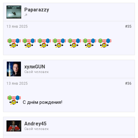
Paparazzy
☭
13 янв 2025
#35
хулиGUN
Свой человек
13 янв 2025
#36
С днём рождения!
Andrey45
Свой человек