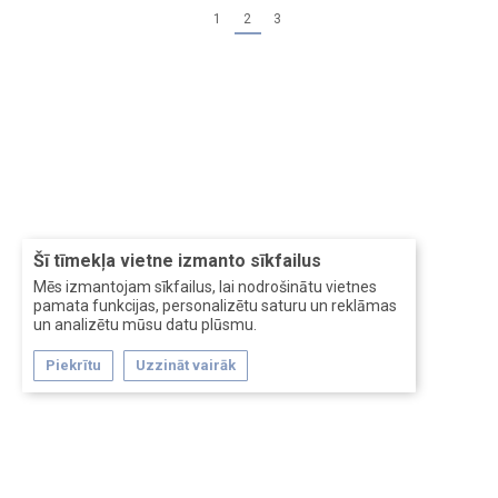
1
2
3
Šī tīmekļa vietne izmanto sīkfailus
Mēs izmantojam sīkfailus, lai nodrošinātu vietnes
pamata funkcijas, personalizētu saturu un reklāmas
un analizētu mūsu datu plūsmu.
Piekrītu
Uzzināt vairāk