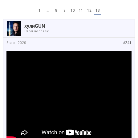
1
←
8
9
10
11
12
13
хулиGUN
Свой человек
8 июн 2020
#241