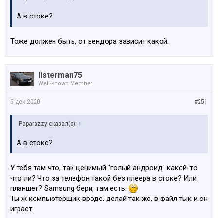
А в стоке?
Тоже должен быть, от вендора зависит какой.
listerman75
Well-Known Member
5 дек 2020
#251
Paparazzy сказал(а):
↑
А в стоке?
У тебя там что, так ценимый "голый андроид" какой-то
что ли? Что за телефон такой без плеера в стоке? Или
планшет? Samsung бери, там есть.
Ты ж компьютерщик вроде, делай так же, в файл тык и он
играет.