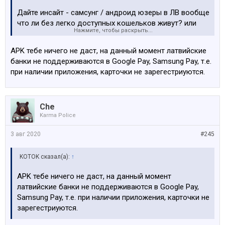
Дайте инсайт - самсунг / андроид юзеры в ЛВ вообще
что ли без легко доступных кошельков живут? или
Нажмите, чтобы раскрыть...
мне искать apk и в наглую его устанавливать?
APK тебе ничего не даст, на данный момент латвийские
банки не поддерживаются в Google Pay, Samsung Pay, т.е.
при наличии приложения, карточки не зарегестриуются.
Che
Karma Police
3 авг 2020
#245
KOTOK сказал(а):
↑
APK тебе ничего не даст, на данный момент
латвийские банки не поддерживаются в Google Pay,
Samsung Pay, т.е. при наличии приложения, карточки не
зарегестриуются.