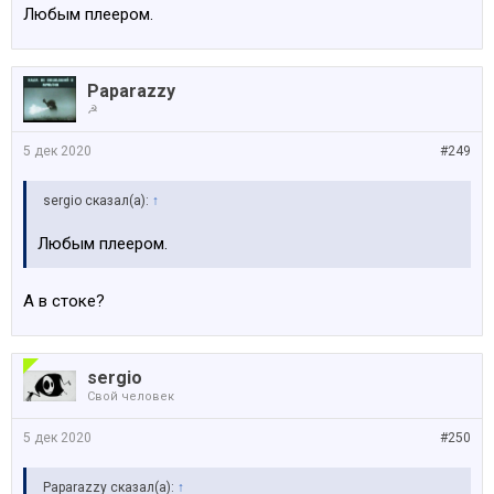
Любым плеером.
Paparazzy
☭
5 дек 2020
#249
sergio сказал(а):
↑
Любым плеером.
А в стоке?
sergio
Свой человек
5 дек 2020
#250
Paparazzy сказал(а):
↑