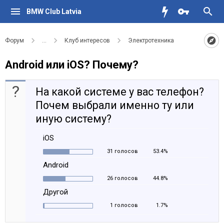
BMW Club Latvia
Форум
...
Клуб интересов
Электротехника
Android или iOS? Почему?
?
На какой системе у вас телефон?
Почем выбрали именно ту или
иную систему?
iOS
31 голосов
53.4%
Android
26 голосов
44.8%
Другой
1 голосов
1.7%