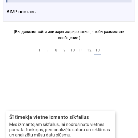
AIMP поставь.
(Вы должны войти или зарегистрироваться, чтобы разместить
сообщение.)
1
←
8
9
10
11
12
13
Šī tīmekļa vietne izmanto sīkfailus
Mēs izmantojam sīkfailus, lai nodrošinātu vietnes
pamata funkcijas, personalizētu saturu un reklāmas
un analizētu mūsu datu plūsmu.