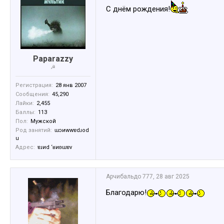
С днём рождения!
Paparazzy
☭
Регистрация:
28 янв 2007
Сообщения:
45,290
Лайки:
2,455
Баллы:
113
Пол:
Мужской
Род занятий:
ɯɔиwwɐdɹоd
u
Адрес:
ɐɹиd ‘ʁиʚɯɐv
Арчибальдо 777
,
28 авг 2025
Благодарю!