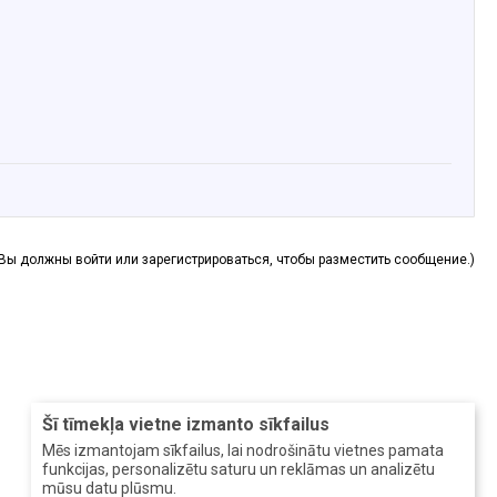
(Вы должны войти или зарегистрироваться, чтобы разместить сообщение.)
Šī tīmekļa vietne izmanto sīkfailus
Mēs izmantojam sīkfailus, lai nodrošinātu vietnes pamata
funkcijas, personalizētu saturu un reklāmas un analizētu
mūsu datu plūsmu.