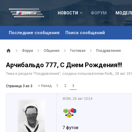
НОВОСТИ
ФОРУМ
МОДЕЛ
Последние сообщения
Поиск сообщений
Форум
Общение
Гостевая
Поздравления
Арчибальдо 777, С Днем Рождения!!!
Тема в разделе "
Поздравления
", создана пользователем
ReAL
,
28 авг 20
< Назад
1
2
3
Страница 3 из 3
WSM
,
28 авг 2024
7 футов