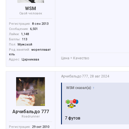
WSM
Свой человек
Регистрация:
8 сен 2013
Сообщения:
6,501
Лайки:
1,148
Баллы:
113
Пол:
Мужской
Род занятий:
мореплават
ель
Цена = Качество
Адрес:
Царникава
Арчибальдо 777
,
28 авг 2024
WSM сказал(а):
↑
Арчибальдо 777
Roadrunner
7 футов
Регистрация:
29 окт 2010