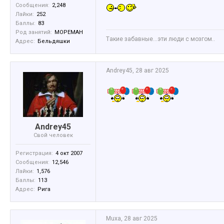
Сообщения:
2,248
Лайки:
252
Баллы:
83
Род занятий:
МОРЕМАН
Tакие забавные...эти люди с мозгом..
Адрес:
Бельдяшки
Andrey45
,
28 авг 2025
Andrey45
Свой человек
Регистрация:
4 окт 2007
Сообщения:
12,546
Лайки:
1,576
Баллы:
113
Адрес:
Рига
Muxa
,
28 авг 2025