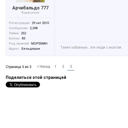
Арчибальдо 777
Roadrunner
Регистрация:
29 окт 2010
Сообщения:
2,248
Лайки:
252
Баллы:
83
Род занятий:
МОРЕМАН
Tакие забавные...эти люди с мозгом..
Адрес:
Бельдяшки
< Назад
1
2
3
Страница 3 из 3
Поделиться этой страницей