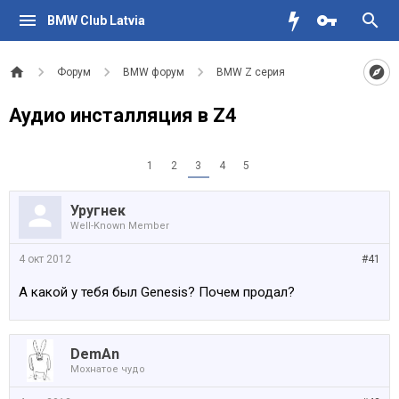
BMW Club Latvia
Форум
BMW форум
BMW Z серия
Аудио инсталляция в Z4
1
2
3
4
5
Уругнек
Well-Known Member
4 окт 2012
#41
А какой у тебя был Genesis? Почем продал?
DemAn
Мохнатое чудо