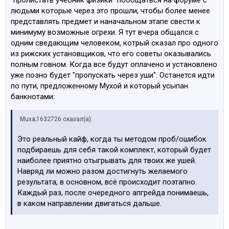
"пролистать учебник физики" пообщаться на форуме с
людьми которые через это прошли, чтобы более менее
представлять предмет и наначальном этапе свести к
минимуму возможные огрехи. Я тут вчера общался с
одним сведающим человеком, котрый сказал про одного
из рижских установщиков, что его советы оказывались
полным говном. Когда все будут оплачено и установлено
уже позно будет "пропускать через уши". Останется идти
по пути, предложенному Мухой и который усыпан
банкнотами:
Muxa;1632726 сказал(а):
Это реальный кайф, когда ты методом проб/ошибок
подбираешь для себя такой комплект, который будет
наиболее приятно отыгрывать для твоих же ушей.
Навряд ли можно разом достигнуть желаемого
результата, в основном, всё происходит поэтапно.
Каждый раз, после очередного апгрейда понимаешь,
в каком направлении двигаться дальше.