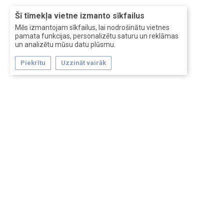
Šī tīmekļa vietne izmanto sīkfailus
Mēs izmantojam sīkfailus, lai nodrošinātu vietnes
pamata funkcijas, personalizētu saturu un reklāmas
un analizētu mūsu datu plūsmu.
Piekrītu
Uzzināt vairāk
Forum software by XenForo™
Перевод:
XF-Russia.ru
Сделано в
Entrypoint
Обратная связь
Помощь
Условия и правила