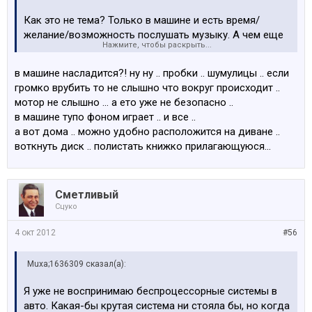
Как это не тема? Только в машине и есть время/
желание/возможность послушать музыку. А чем еще
Нажмите, чтобы раскрыть...
заниматься в дороге? И когда штатная система мягко
говоря подпукивает, это расстраивает.
в машине насладится?! ну ну .. пробки .. шумулицы .. если
громко врубить то не слышно что вокруг происходит ..
мотор не слышно ... а ето уже не безопасно ..
в машине тупо фоном играет .. и все ..
а вот дома .. можно удобно расположится на диване ..
воткнуть диск .. полистать книжко прилагающуюся...
Сметливый
Сцуко
4 окт 2012
#56
Muxa;1636309 сказал(а):
Я уже не воспринимаю беспроцессорные системы в
авто. Какая-бы крутая система ни стояла бы, но когда