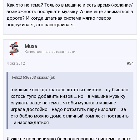
Как это не тема? Только в машине и есть время/желание/
возможность послушать музыку. А чем еще заниматься в
дороге? И когда штатная система мягко говоря
подпукивает, это расстраивает.
Muxa
Качественные автозапчасти
4 окт 2012
#54
Felix;1636303 сказал(а):
в машине всегда хватало штатных систем .. ну бывало
хотось тупо добавить низов ... но .. в машине музыку
слушать ваще не тема .. чтобы музыка в машине
играла достойно .. надо потратить пару килолат ... за
ето бабло можно дома отличный комплект поставить
.. и наслаждаться.
Я уже не воспринимаю беспроцессорные системы в авто.