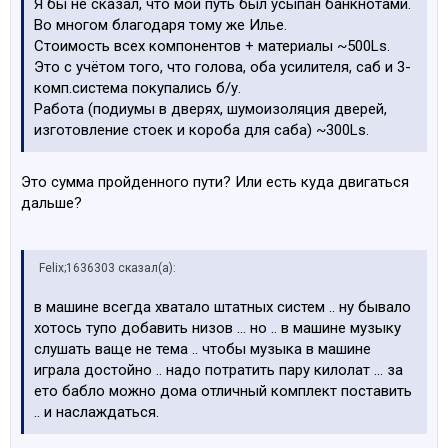
Я бы не сказал, что мой путь был усыпан банкнотами.
Во многом благодаря тому же Илье.
Стоимость всех компонентов + материалы ~500Ls.
Это с учётом того, что голова, оба усилителя, саб и 3-
комп.система покупались б/у.
Работа (подиумы в дверях, шумоизоляция дверей,
изготовление стоек и короба для саба) ~300Ls.
Это сумма пройденного пути? Или есть куда двигаться
дальше?
Felix;1636303 сказал(а):
в машине всегда хватало штатных систем .. ну бывало
хотось тупо добавить низов ... но .. в машине музыку
слушать ваще не тема .. чтобы музыка в машине
играла достойно .. надо потратить пару килолат ... за
ето бабло можно дома отличный комплект поставить
.. и наслаждаться.