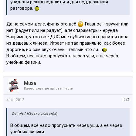
увидел и решил поделиться для поддержания
разговора.
Да на самом деле, фигня это всё
Главное - звучит или
нет (радует или не радует), а тех.параметры - ерунда.
Например, у того же ДЛС мне субьективно нравится одна
из дешёвых линеек. Играет не так правильно, как более
дорогие, но сам звук очень... тёплый что ли...
В общем, всё надо пропускать через уши, а не через
учебник физики.
Muxa
Качественные автозапчасти
4 окт 2012
#47
DemAn;1636275 сказал(а):
В общем, всё надо пропускать через уши, а не через
учебник физики.