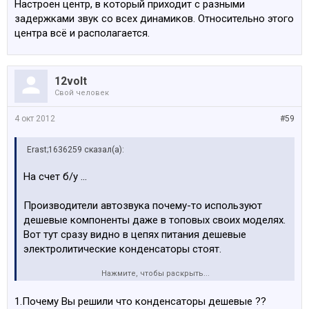
Настроен центр, в который приходит с разными
задержками звук со всех динамиков. Относительно этого
центра всё и располагается.
12volt
Свой человек
4 окт 2012
#59
Erast;1636259 сказал(а):
На счет б/у ...
Производители автозвука почему-то используют
дешевые компоненты даже в топовых своих моделях.
Вот тут сразу видно в цепях питания дешевые
электролитические конденсаторы стоят.
Нажмите, чтобы раскрыть...
Эти конденсаторы долго не живут при таких
температурных режимах как в авто.
1.Почему Вы решили что конденсаторы дешевые ??