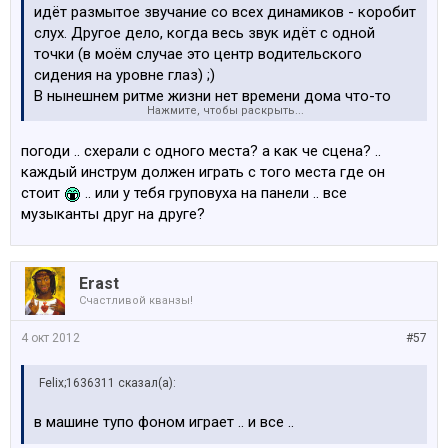
идёт размытое звучание со всех динамиков - коробит
слух. Другое дело, когда весь звук идёт с одной
точки (в моём случае это центр водительского
сидения на уровне глаз) ;)
В нынешнем ритме жизни нет времени дома что-то
Нажмите, чтобы раскрыть...
случать. Вся эта достойная аппаратура используется
только для сбора пыли
погоди .. схерали с одного места? а как че сцена? ..
каждый инструм должен играть с того места где он
стоит
.. или у тебя груповуха на панели .. все
музыканты друг на друге?
Erast
Счастливой кванзы!
4 окт 2012
#57
Felix;1636311 сказал(а):
в машине тупо фоном играет .. и все ..