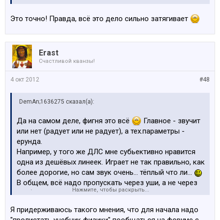
Это точно! Правда, всё это дело сильно затягивает
Erast
Счастливой кванзы!
4 окт 2012
#48
DemAn;1636275 сказал(а):
Да на самом деле, фигня это всё
Главное - звучит
или нет (радует или не радует), а тех.параметры -
ерунда.
Например, у того же ДЛС мне субьективно нравится
одна из дешёвых линеек. Играет не так правильно, как
более дорогие, но сам звук очень... тёплый что ли...
В общем, всё надо пропускать через уши, а не через
Нажмите, чтобы раскрыть...
учебник физики.
Я придерживаюсь такого мнения, что для начала надо