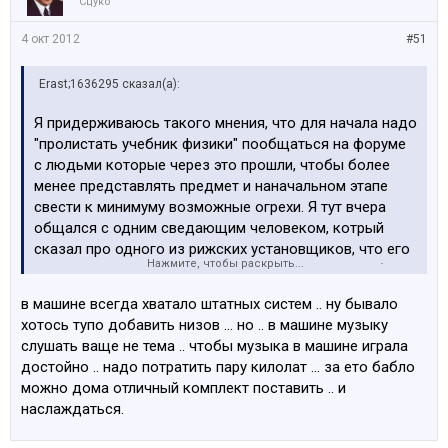
Сцуко
4 окт 2012
#51
Erast;1636295 сказал(а):
Я придерживаюсь такого мнения, что для начала надо
"пролистать учебник физики" пообщаться на форуме
с людьми которые через это прошли, чтобы более
менее представлять предмет и наначальном этапе
свести к минимуму возможные огрехи. Я тут вчера
общался с одним сведающим человеком, котрый
сказал про одного из рижских установщиков, что его
Нажмите, чтобы раскрыть...
советы оказывались полным говном. Когда все будут
оплачено и установлено уже позно будет "пропускать
в машине всегда хватало штатных систем .. ну бывало
через уши". Останется идти по пути, предложенному
хотось тупо добавить низов ... но .. в машине музыку
Мухой и который усыпан банкнотами:
слушать ваще не тема .. чтобы музыка в машине играла
достойно .. надо потратить пару килолат ... за ето бабло
можно дома отличный комплект поставить .. и
наслаждаться.