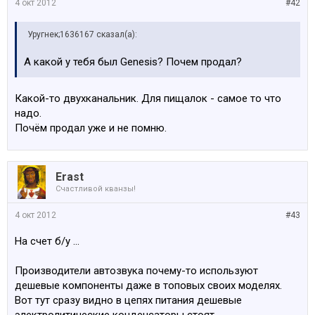
4 окт 2012
#42
Уругнек;1636167 сказал(а):
А какой у тебя был Genesis? Почем продал?
Какой-то двухканальник. Для пищалок - самое то что
надо.
Почём продал уже и не помню.
Erast
Счастливой кванзы!
4 окт 2012
#43
На счет б/у ...
Производители автозвука почему-то используют
дешевые компоненты даже в топовых своих моделях.
Вот тут сразу видно в цепях питания дешевые