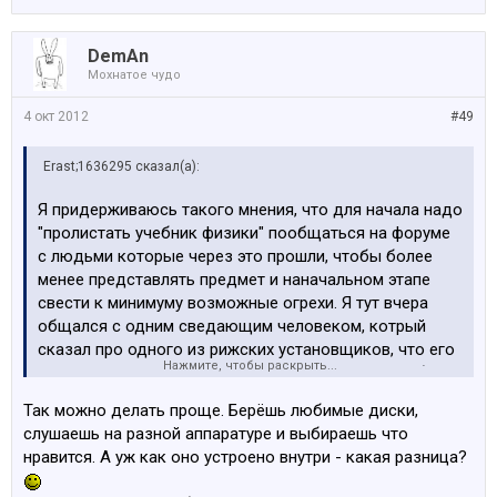
DemAn
Мохнатое чудо
4 окт 2012
#49
Erast;1636295 сказал(а):
Я придерживаюсь такого мнения, что для начала надо
"пролистать учебник физики" пообщаться на форуме
с людьми которые через это прошли, чтобы более
менее представлять предмет и наначальном этапе
свести к минимуму возможные огрехи. Я тут вчера
общался с одним сведающим человеком, котрый
сказал про одного из рижских установщиков, что его
Нажмите, чтобы раскрыть...
советы оказывались полным говном. Когда все будут
оплачено и установлено уже позно будет "пропускать
Так можно делать проще. Берёшь любимые диски,
через уши". Останется идти по пути, предложенному
слушаешь на разной аппаратуре и выбираешь что
Мухой и который усыпан банкнотами:
нравится. А уж как оно устроено внутри - какая разница?