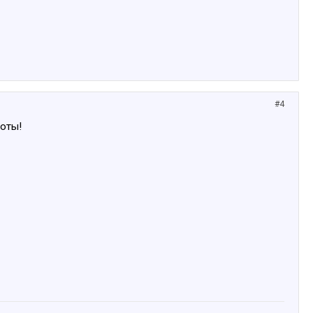
#4
боты!