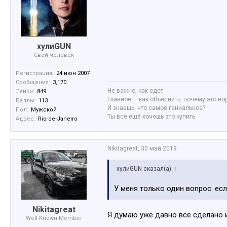
хулиGUN
Свой человек
Регистрация:
24 июн 2007
Сообщения:
3,170
Не важно, как едет.
Лайки:
849
Главное — как объяснить, почему это но
Баллы:
113
И знаешь, что самое гениальное?
Пол:
Мужской
Ты всё ещё хочешь это купить.
Адрес:
Rio-de-Janeiro
Nikitagreat
,
30 май 2019
хулиGUN сказал(а):
↑
У меня только один вопрос: есл
Nikitagreat
Я думаю уже давно всё сделано и
Well-Known Member