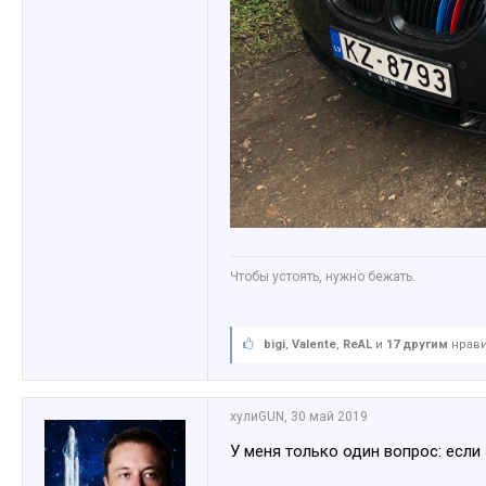
Чтобы устоять, нужно бежать.
bigi
,
Valente
,
ReAL
и
17 другим
нрави
хулиGUN
,
30 май 2019
У меня только один вопрос: если