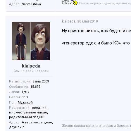
Если ты споришь с идиотом, вероятно то
Адрес:
Santa-Libava
klaipeda
,
30 май 2019
Ну приятно читать, как будто и н
«генератор сдох, и было КЗ», что
klaipeda
Сам не свой человек
Регистрация:
8 янв 2009
Сообщения:
15,679
Лайки:
1,917
Баллы:
113
Пол:
Мужской
Род занятий:
средний,
множественное число,
родительный падеж.
Адрес:
А твоё какое дело,
Жизнь такова какова она есть и больше 
дружок!?