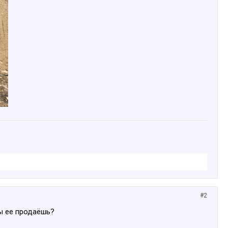
#2
ты ее продаёшь?