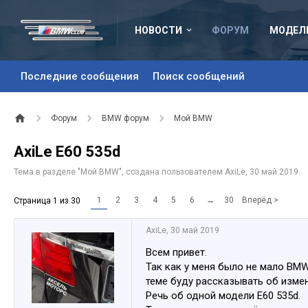
НОВОСТИ
ФОРУМ
МОДЕЛ
Последние сообщения
Поиск сообщений
Форум
BMW форум
Мой BMW
AxiLe E60 535d
Тема в разделе "
Мой BMW
", создана пользователем
AxiLe
,
30 май 2019
.
1
2
3
4
5
6
→
30
Вперёд >
Страница 1 из 30
AxiLe
,
30 май 2019
Всем привет.
Так как у меня было не мало BMW
теме буду рассказывать об измен
Речь об одной модели E60 535d.