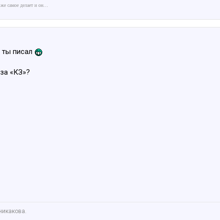
 же самое делает и он…
е ты писал
 за «КЗ»?
никакова.