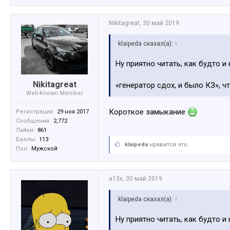
Nikitagreat
,
30 май 2019
klaipeda сказал(а):
↑
Ну приятно читать, как будто и
Nikitagreat
«генератор сдох, и было КЗ», ч
Well-Known Member
Короткое замыкание
Регистрация:
29 ноя 2017
Сообщения:
2,772
Лайки:
861
Баллы:
113
klaipeda
нравится это.
Пол:
Мужской
a13x
,
30 май 2019
klaipeda сказал(а):
↑
Ну приятно читать, как будто и