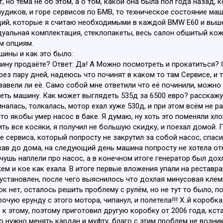
 но тема не об этом, а о том, какой она была пол года назад, к
удиков, и горе сервисов по БМВ, то техническое состояние ма
ций, которые я считаю необходимыми в каждой BMW E60 и выше сер
дуальная комплектация, стеклопакеты, весь салон обшитый кож
м опциям.
шины и как это было:
ну продаёте? Ответ: Да! А Можно посмотреть и прокатиться? От
через пару дней, надеюсь что починят в каком то там Сервисе, и
авели ли её. Само собой мне ответили что её починили, можно п
реть машину. Как может выглядеть 535д за 6500 евро? расскажу 
налась, толкалась, мотор ехал хуже 530д, и при этом всём не р
то якобы умер насос в баке. Я думаю, ну хоть это поменяли хлоп
ть все косяки, я получил не большую скидку, и поехал домой. П
е сервиса, который попросту не закрутил за собой насос, спас
ав до дома, на следующий день машина попросту не хотела от
 чушь наплели про насос, а в конечном итоге генератор был дох
ем и кое как ехала. В итоге первые вложения упали на реставра
 установлен, после чего выяснилось что дохлая минусовая клем
ок нет, осталось решить проблему с рулём, но не тут то было, 
очую ерунду с этого мотора, чипанул, и полетела!!! Х..й коробк
 к этому, поэтому приготовил другую коробку от 2006 года, кст
о нужно менять кардан и муфту, благо с этим проблем не возник