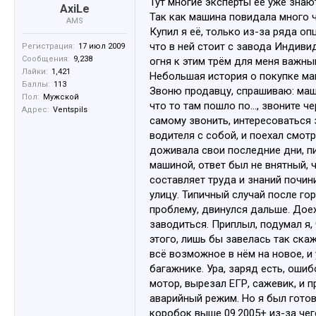
Тут многие эксперты её уже знают,
AxiLe
Так как машина повидала много ч
AMS
Купил я её, только из-за ряда оп
что в ней стоит с завода Индиви
Регистрация:
17 июл 2009
Сообщения:
9,238
огня к этим трём для меня важны
Лайки:
1,421
Небольшая история о покупке ма
Баллы:
113
Звоню продавцу, спрашиваю: маши
Пол:
Мужской
что то там пошло по..., звоните 
Адрес:
Ventspils
самому звонить, интересоваться з
водителя с собой, и поехал смот
доживала свои последние дни, пи
машиной, ответ был не внятный, ч
составляет труда и знаний почини
улицу. Типичный случай после гор
проблему, двинулся дальше. Доех
заводиться. Приплыл, подумал я,
этого, лишь бы завелась так скаж
всё возможное в нём на новое, и
багажнике. Ура, заряд есть, ошиб
мотор, вырезал ЕГР, сажевик, и пр
аварийный режим. Но я был готов
коробок выше 09.2005+ из-за чег