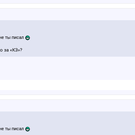
 не ты писал
то за «КЗ»?
 не ты писал