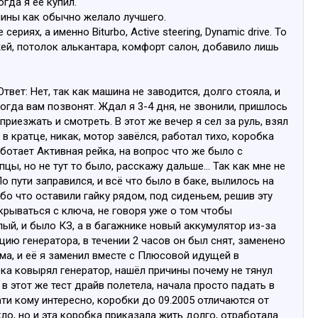
огда я её купил.
шины как обычно желало лучшего.
иях, а именно Biturbo, Active steering, Dynamic drive. То
ей, потолок алькантара, комфорт салон, добавило лишь
вет: Нет, так как машина не заводится, долго стояла, и
 тогда вам позвонят. Ждал я 3-4 дня, не звонили, пришлось
риезжать и смотреть. В этот же вечер я сел за руль, взял
в кратце, никак, мотор завёлся, работал тихо, коробка
аботает Активная рейка, на вопрос что же было с
цы, но не тут то было, расскажу дальше... Так как мне не
о пути заправился, и всё что было в баке, вылилось на
ибо что оставили гайку рядом, под сиденьем, решив эту
крываться с ключа, не говоря уже о том чтобы
лый, и было КЗ, а в багажнике новый аккумулятор из-за
цию генератора, в течении 2 часов он был снят, заменено
ма, и её я заменил вместе с Плюсовой идущей в
пока ковырял генератор, нашёл причины почему не тянул
а в этот же тест драйв полетела, начала просто падать в
ати кому интересно, коробки до 09.2005 отличаются от
ло, но и эта коробка приказала жить долго, отработала