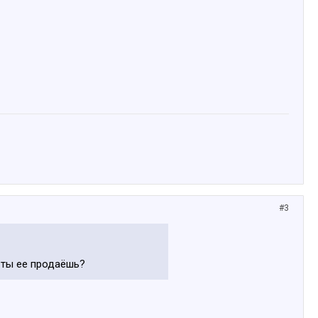
#3
о ты ее продаёшь?