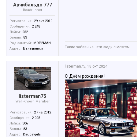
Арчибальдо 777
Roadrunner
Регистрация:
29 окт 2010
Сообщения:
2,248
Лайки:
252
Баллы:
83
Род занятий:
МОРЕМАН
Tакие забавные...эти люди с мозгом..
Адрес:
Бельдяшки
listerman75
,
18 окт 2024
С Днём рождения!
listerman75
Well-Known Member
Регистрация:
2 янв 2012
Сообщения:
2,095
Лайки:
306
Баллы:
83
Адрес:
Daugavpils