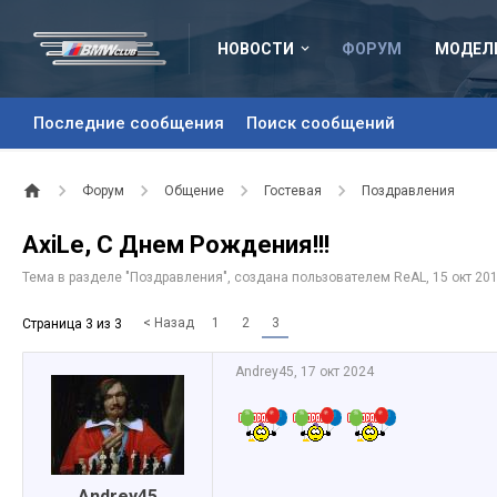
НОВОСТИ
ФОРУМ
МОДЕЛ
Последние сообщения
Поиск сообщений
Форум
Общение
Гостевая
Поздравления
AxiLe, С Днем Рождения!!!
Тема в разделе "
Поздравления
", создана пользователем
ReAL
,
15 окт 20
< Назад
1
2
3
Страница 3 из 3
Andrey45
,
17 окт 2024
Andrey45