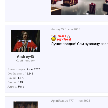
Andrey45
,
1 ноя 2025
Лучше поздно! Сам путаницу ввел
Andrey45
Свой человек
Регистрация:
4 окт 2007
Сообщения:
12,545
Лайки:
1,576
Баллы:
113
Адрес:
Рига
Арчибальдо 777
,
1 ноя 2025