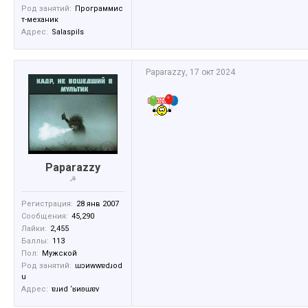
Род занятий:
Программис
т-механик
Адрес:
Salaspils
Paparazzy
,
17 окт 2024
Paparazzy
☭
Регистрация:
28 янв 2007
Сообщения:
45,290
Лайки:
2,455
Баллы:
113
Пол:
Мужской
Род занятий:
ɯɔиwwɐdɹоd
u
Адрес:
ɐɹиd ‘ʁиʚɯɐv