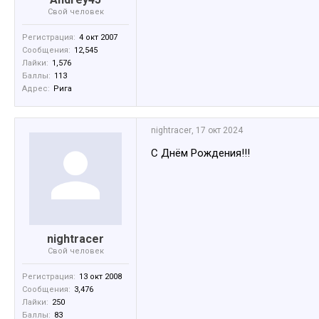
Свой человек
Регистрация:
4 окт 2007
Сообщения:
12,545
Лайки:
1,576
Баллы:
113
Адрес:
Рига
nightracer
,
17 окт 2024
С Днём Рождения!!!
nightracer
Свой человек
Регистрация:
13 окт 2008
Сообщения:
3,476
Лайки:
250
Баллы:
83