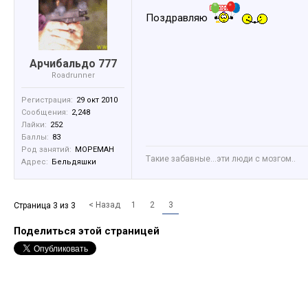
Поздравляю
Арчибальдо 777
Roadrunner
Регистрация:
29 окт 2010
Сообщения:
2,248
Лайки:
252
Баллы:
83
Род занятий:
МОРЕМАН
Tакие забавные...эти люди с мозгом..
Адрес:
Бельдяшки
< Назад
1
2
3
Страница 3 из 3
Поделиться этой страницей