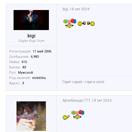
bigi
,
18 окт 2024
bigi
Cogito Ergo Sum
Регистрация:
11 май 2006
Сообщения:
4,983
Лайки:
415
Баллы:
83
Пол:
Мужской
Род занятий:
elektrība
Горит сарай - гори и хата!
Адрес:
З
Арчибальдо 777
,
18 окт 2024