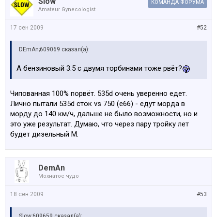
Slow
КОМАНДА ФОРУМА
Amateur Gynecologist
17 сен 2009
#52
DEmAn;609069 сказал(а):
А бензиновый 3.5 с двумя торбинами тоже рвёт?
Чипованная 100% порвёт. 535d очень уверенно едет.
Лично пытали 535d сток vs 750 (e66) - едут морда в
морду до 140 км/ч, дальше не было возможности, но и
это уже результат. Думаю, что через пару тройку лет
будет дизельный М.
DemAn
Мохнатое чудо
18 сен 2009
#53
Slow;609659 сказал(а):