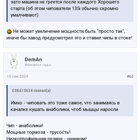
зато машина не греется после каждого Хорошего
старта (об этом чипователи 135i обычно скромно
умалчивают)
Не может увеличение мощности быть "просто так",
иначе бы завод предусмотрел это и ставил чипы в стоке!
DemAn
Мохнатое чудо
18 сен 2009
#60
E38;610634 сказал(а):
Имхо - чиповать это тоже самое, что занимаясь в
качалке кушать анаболики, чтоб мышцы наросли
Чип - анаболики!
Мощные тормоза - трусость!
Низкопрофильная резина - онанизм!