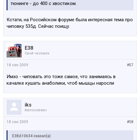
тюнинге - до 400 с хвостиком.
Кстати, на Российском форуме была интересная тема про
чиповку 535д. Сейчас поищу.
E38
Свой человек
18 сен 2009
#57
Имхо - чиповать это тоже самое, что занимаясь в
качалке кушать анаболики, чтоб мышцы наросли
iks
Administrator
18 сен 2009
#58
E38;610634 сказал(а):