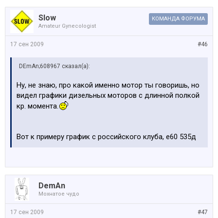
Slow
КОМАНДА ФОРУМА
Amateur Gynecologist
17 сен 2009
#46
DEmAn;608967 сказал(а):
Ну, не знаю, про какой именно мотор ты говоришь, но
видел графики дизельных моторов с длинной полкой
кр. момента.
Вот к примеру график с российского клуба, е60 535д
DemAn
Мохнатое чудо
17 сен 2009
#47