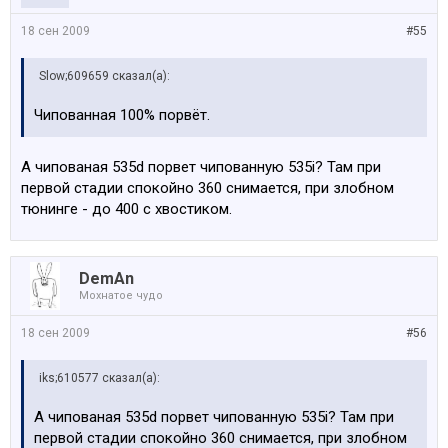
18 сен 2009
#55
Slow;609659 сказал(а):
Чипованная 100% порвёт.
А чипованая 535d порвет чипованную 535i? Там при
первой стадии спокойно 360 снимается, при злобном
тюнинге - до 400 с хвостиком.
DemAn
Мохнатое чудо
18 сен 2009
#56
iks;610577 сказал(а):
А чипованая 535d порвет чипованную 535i? Там при
первой стадии спокойно 360 снимается, при злобном