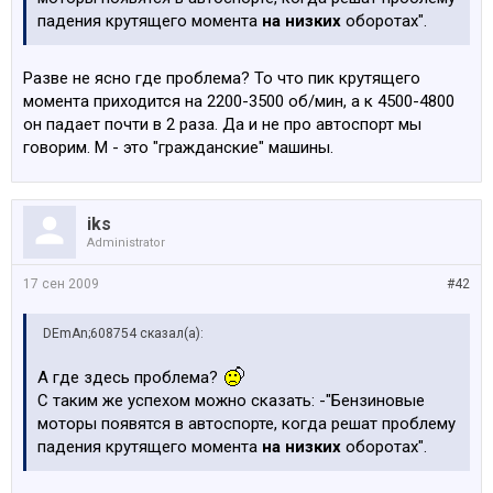
падения крутящего момента
на низких
оборотах".
Разве не ясно где проблема? То что пик крутящего
момента приходится на 2200-3500 об/мин, а к 4500-4800
он падает почти в 2 раза. Да и не про автоспорт мы
говорим. М - это "гражданские" машины.
iks
Administrator
17 сен 2009
#42
DEmAn;608754 сказал(а):
А где здесь проблема?
С таким же успехом можно сказать: -"Бензиновые
моторы появятся в автоспорте, когда решат проблему
падения крутящего момента
на низких
оборотах".