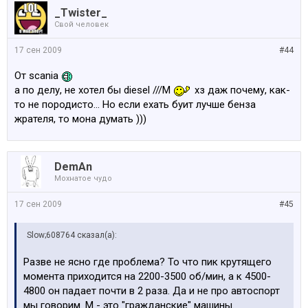
_Twister_
Свой человек
17 сен 2009
#44
От scania
а по делу, не хотел бы diesel ///M
хз даж почему, как-
то не породисто... Но если ехать буит лучше бенза
жрателя, то мона думать )))
DemAn
Мохнатое чудо
17 сен 2009
#45
Slow;608764 сказал(а):
Разве не ясно где проблема? То что пик крутящего
момента приходится на 2200-3500 об/мин, а к 4500-
4800 он падает почти в 2 раза. Да и не про автоспорт
мы говорим. М - это "гражданские" машины.