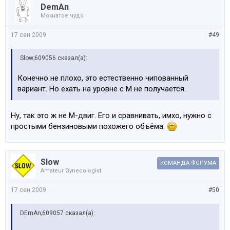
DemAn
Мохнатое чудо
17 сен 2009
#49
Slow;609056 сказал(а):
Конечно не плохо, это естественно чипованный
вариант. Но ехать на уровне с М не получается.
Ну, так это ж не М-двиг. Его и сравнивать, имхо, нужно с
простыми бензиновыми похожего объёма.
Slow
КОМАНДА ФОРУМА
Amateur Gynecologist
17 сен 2009
#50
DEmAn;609057 сказал(а):