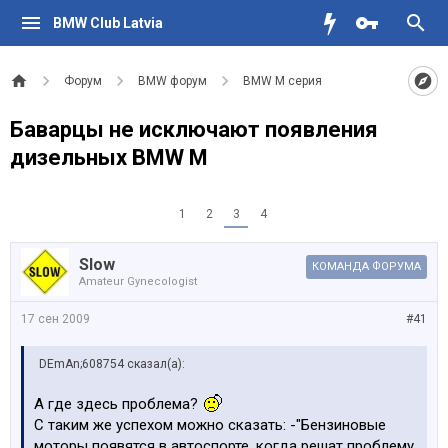
BMW Club Latvia
Форум
BMW форум
BMW M серия
Баварцы не исключают появления
дизельных BMW M
1
2
3
4
Slow
КОМАНДА ФОРУМА
Amateur Gynecologist
17 сен 2009
#41
DEmAn;608754 сказал(а):
А где здесь проблема?
С таким же успехом можно сказать: -"Бензиновые
моторы появятся в автоспорте, когда решат проблему