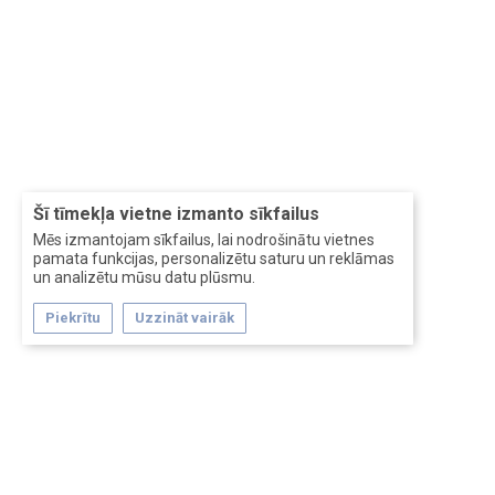
Šī tīmekļa vietne izmanto sīkfailus
Mēs izmantojam sīkfailus, lai nodrošinātu vietnes
pamata funkcijas, personalizētu saturu un reklāmas
un analizētu mūsu datu plūsmu.
Piekrītu
Uzzināt vairāk
Forum software by XenForo™