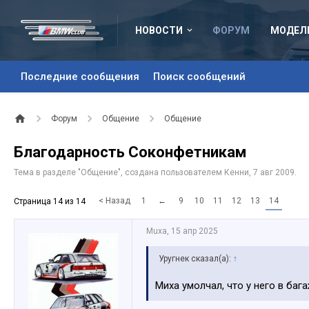
НОВОСТИ
ФОРУМ
МОДЕЛ
Последние сообщения
Поиск сообщений
Форум
Общение
Общение
Благодарность Соконфетникам
Тема в разделе "
Общение
", создана пользователем
Кенни
,
7 авг 2009
.
< Назад
1
←
9
10
11
12
13
14
Страница 14 из 14
Muxa
,
15 апр 2025
Уругнек сказал(а):
↑
Миха умолчал, что у него в баг