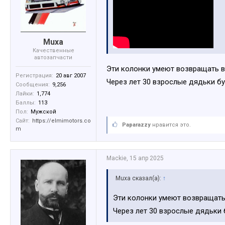
Muxa
Качественные
автозапчасти
Эти колонки умеют возвращать в
Регистрация:
20 авг 2007
Через лет 30 взрослые дядьки б
Сообщения:
9,256
Лайки:
1,774
Баллы:
113
Пол:
Мужской
Сайт:
https://elmimotors.co
Paparazzy
нравится это.
m
Mackie
,
15 апр 2025
Muxa сказал(а):
↑
Эти колонки умеют возвращать
Через лет 30 взрослые дядьки 