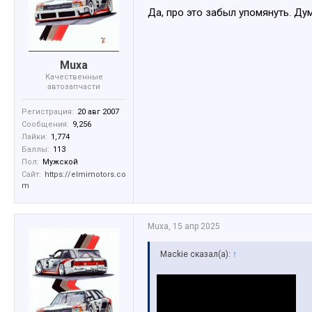
Да, про это забыл упомянуть. Д
Muxa
Качественные
автозапчасти
Регистрация:
20 авг 2007
Сообщения:
9,256
Лайки:
1,774
Баллы:
113
Пол:
Мужской
Сайт:
https://elmimotors.co
m
Muxa
,
15 апр 2025
Mackie сказал(а):
↑