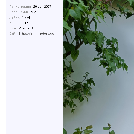
Регистрация:
20 авг 2007
Сообщения:
9,256
Лайки:
1,774
Баллы:
113
Пол:
Мужской
Сайт:
https://elmimotors.co
m