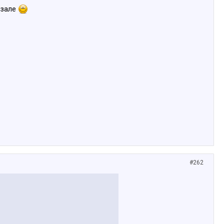
озале
#262