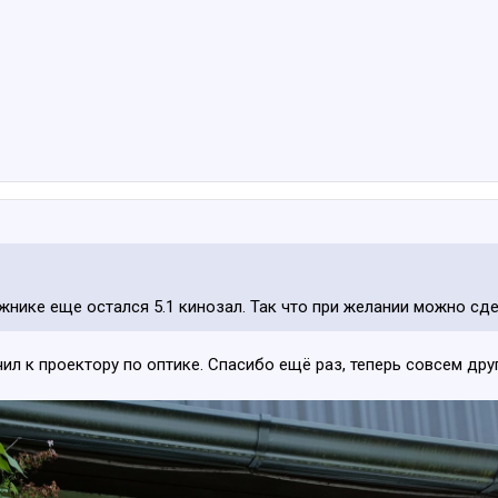
ажнике еще остался 5.1 кинозал. Так что при желании можно сдел
чил к проектору по оптике. Спасибо ещё раз, теперь совсем др