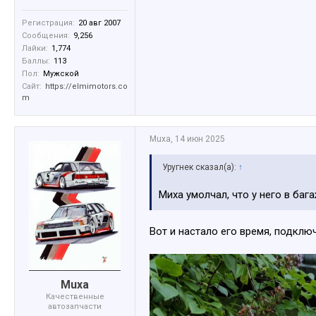
Регистрация:
20 авг 2007
Сообщения:
9,256
Лайки:
1,774
Баллы:
113
Пол:
Мужской
Сайт:
https://elmimotors.co
m
Muxa
,
14 июн 2025
Уругнек сказал(а):
↑
Миха умолчал, что у него в баг
Вот и настало его время, подклю
Muxa
Качественные
автозапчасти