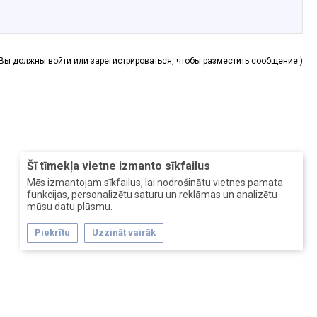
(Вы должны войти или зарегистрироваться, чтобы разместить сообщение.)
Šī tīmekļa vietne izmanto sīkfailus
Mēs izmantojam sīkfailus, lai nodrošinātu vietnes pamata
funkcijas, personalizētu saturu un reklāmas un analizētu
mūsu datu plūsmu.
Piekrītu
Uzzināt vairāk