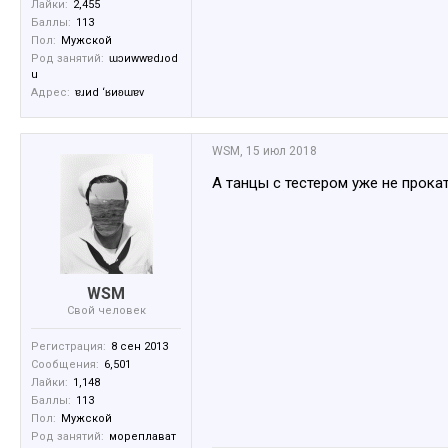
Лайки:
2,455
Баллы:
113
Пол:
Мужской
Род занятий:
ɯɔиwwɐdɹоd
u
Адрес:
ɐɹиd ‘ʁиʚɯɐv
WSM
,
15 июл 2018
А танцы с тестером уже не прока
WSM
Свой человек
Регистрация:
8 сен 2013
Сообщения:
6,501
Лайки:
1,148
Баллы:
113
Пол:
Мужской
Род занятий:
мореплават