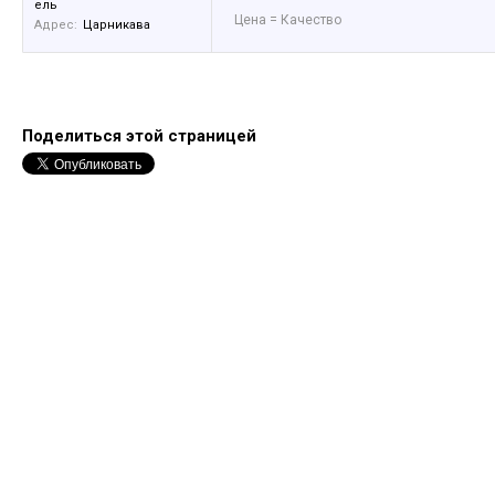
ель
Цена = Качество
Адрес:
Царникава
Поделиться этой страницей