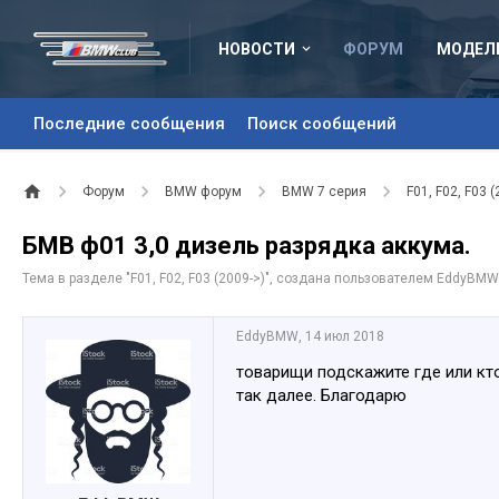
НОВОСТИ
ФОРУМ
МОДЕЛ
Последние сообщения
Поиск сообщений
Форум
BMW форум
BMW 7 серия
F01, F02, F03 (
БМВ ф01 3,0 дизель разрядка аккума.
Тема в разделе "
F01, F02, F03 (2009->)
", создана пользователем
EddyBMW
EddyBMW
,
14 июл 2018
товарищи подскажите где или кто
так далее. Благодарю