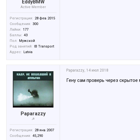
EddyBMW
Active Member
Регистрация:
28 фев 2015
Сообщения:
300
Лайки:
177
Баллы:
43
Пол:
Мужской
Род занятий:
IB Transport
Адрес:
Latvia
Paparazzy
,
14 июл 2018
Гену сам проверь через скрытое
Paparazzy
☭
Регистрация:
28 янв 2007
Сообщения:
45,290