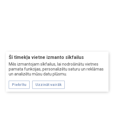
Šī tīmekļa vietne izmanto sīkfailus
Mēs izmantojam sīkfailus, lai nodrošinātu vietnes
pamata funkcijas, personalizētu saturu un reklāmas
un analizētu mūsu datu plūsmu.
Piekrītu
Uzzināt vairāk
Forum software by XenForo™