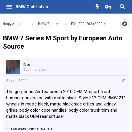
BMW Club Latvia
Форум
...
BMW 7 серия
F01, F02, F03 (2009->)
BMW 7 Series M Sport by European Auto
Source
Nur
Свой человек
21 ноя 2009
#1
The gorgeous 7er features a 2010 OEM M-sport front
bumper conversion with matte black, Style 312 OEM BMW 21″
wheels in matte black, matte black side grilles and kidney
grilles, body color door handles, body color trunk trim and
matte black OEM rear diffuser.
По моему прикольно )