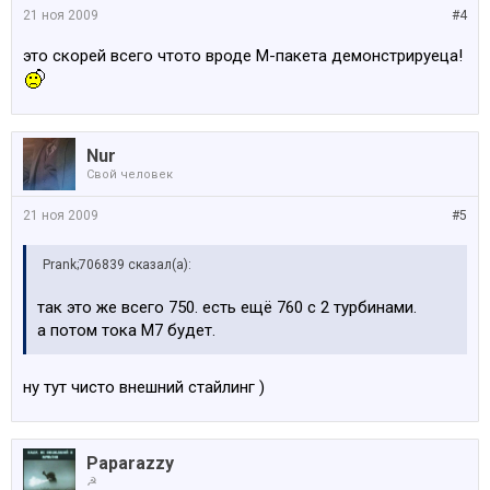
21 ноя 2009
#4
это скорей всего чтото вроде М-пакета демонстрируеца!
Nur
Свой человек
21 ноя 2009
#5
Prank;706839 сказал(а):
так это же всего 750. есть ещё 760 с 2 турбинами.
а потом тока М7 будет.
ну тут чисто внешний стайлинг )
Paparazzy
☭