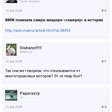
Свой человек
10 апр 2009
#16
BMW показала самую мощную «семерку» в истории
http://auto.mail.ru/article.html?id=28454
Stahanoff®
BMWClub
10 апр 2009
#17
Так они же говорили, что отказываются от
многогоршковых моторов? Эт чё пиар был?
Paparazzy
☭
10 апр 2009
#18