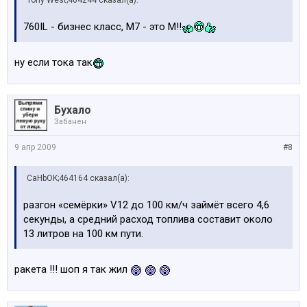
Tony West;464244 сказал(а):
760IL - бизнес класс, М7 - это М!!
ну если тока так
Бухало
Забанен
9 апр 2009
#8
CaHbOK;464164 сказал(а):
разгон «семёрки» V12 до 100 км/ч займёт всего 4,6
секунды, а средний расход топлива составит около
13 литров на 100 км пути.
ракета !!! шоп я так жил