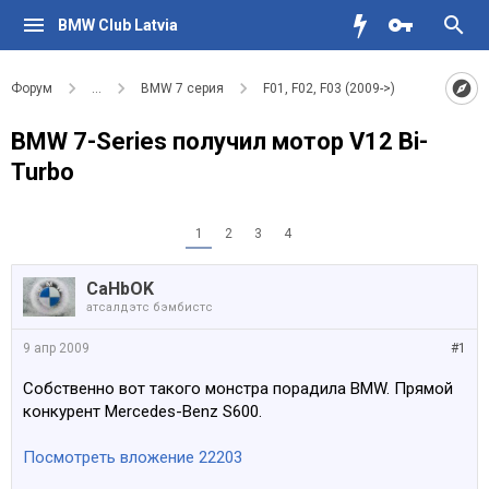
BMW Club Latvia
Форум
...
BMW 7 серия
F01, F02, F03 (2009->)
BMW 7-Series получил мотор V12 Bi-
Turbo
1
2
3
4
CaHbOK
атсалдэтс бэмбистс
9 апр 2009
#1
Собственно вот такого монстра порадила BMW. Прямой
конкурент Mercedes-Benz S600.
Посмотреть вложение 22203