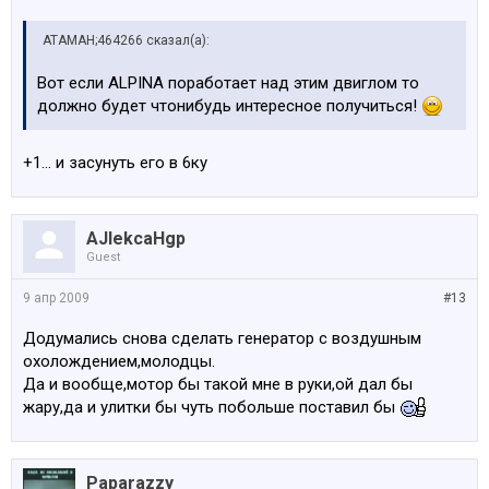
АТАМАН;464266 сказал(а):
Вот если ALPINA поработает над этим двиглом то
должно будет чтонибудь интересное получиться!
+1... и засунуть его в 6ку
AJlekcaHgp
Guest
9 апр 2009
#13
Додумались снова сделать генератор с воздушным
охолождением,молодцы.
Да и вообще,мотор бы такой мне в руки,ой дал бы
жару,да и улитки бы чуть побольше поставил бы
Paparazzy