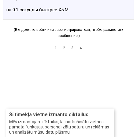
на 0.1 секунды быстрее X5 M
(Вы должны войти или зарегистрироваться, чтобы разместить
сообщение.)
1
2
3
4
Šī tīmekļa vietne izmanto sīkfailus
Mēs izmantojam sīkfailus, lai nodrošinātu vietnes
pamata funkcijas, personalizētu saturu un reklāmas
un analizētu mūsu datu plūsmu.