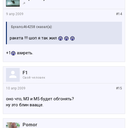
☭
9 апр 2009
#14
Бухало;464258 сказал(а):
ракета !!! шоп я так жил
+1
ахиреть.
F1
Свой человек
10 апр 2009
#15
оно что, М3 и М5 будет обгонять?
ну это блин вааще.
Pomor