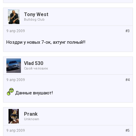
Tony West
Bulldog Club
9 апр 2009
#3
Ноздри у новых 7-ок, ахтунг полный!!
Vlad 530
Свой человек
9 апр 2009
#4
Данные внушают!
Prank
Unknown
9 апр 2009
#5