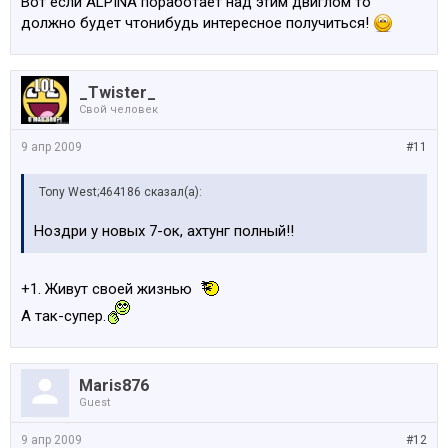
Вот если ALPINA поработает над этим двиглом то
должно будет чтонибудь интересное получиться!
_Twister_
Свой человек
9 апр 2009
#11
Tony West;464186 сказал(а):
Ноздри у новых 7-ок, ахтунг полный!!
+1. Живут своей жизнью
А так-супер.
Maris876
Guest
9 апр 2009
#12