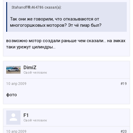
Stahanoff®;464786 сказал(а):
Так они же говорили, что отказываются от
многогоршковых моторов? Эт чё пиар был?
возможно мотор создали раньше чем сказали... на эмках
таки урежут цилиндры...
DimiZ
Свой человек
10 апр 2009
#19
фото
F1
Свой человек
10 апр 2009
#20