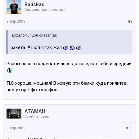
Bauskas
Администратop солярия
9 апр 2009
#9
Бухало;464258 сказал(а):
ракета !!! шоп я так жил
Разогнался в пол, и катишься дальше, вот тебе и средний
П.С хороша, мощная! В живую эти бемки куда приянтее,
чем у горе-фотографов.
АТАМАН
Свой человек
9 апр 2009
#10