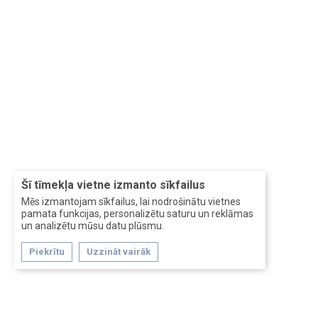
Šī tīmekļa vietne izmanto sīkfailus
Mēs izmantojam sīkfailus, lai nodrošinātu vietnes
pamata funkcijas, personalizētu saturu un reklāmas
un analizētu mūsu datu plūsmu.
Piekrītu
Uzzināt vairāk