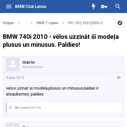
BMW Club Latvia
Форум
...
BMW 7 серия
F01, F02, F03 (2009->)
BMW 740i 2010 - vēlos uzzināt šī modeļa
plusus un minusus. Paldies!
mario
New Member
4 фев 2018
#1
velos uzinat si modela,plusus un minusus,kadas ir
atsauksmes..paldies
iks
нравится это.