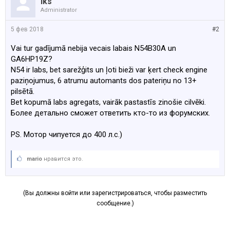
iks
Administrator
5 фев 2018
#2
Vai tur gadījumā nebija vecais labais N54B30A un
GA6HP19Z?
N54 ir labs, bet sarežģits un ļoti bieži var ķert check engine
paziņojumus, 6 atrumu automants dos pateriņu no 13+
pilsētā.
Bet kopumā labs agregats, vairāk pastastīs zinošie cilvēki.
Более детально сможет ответить кто-то из форумских.
PS. Мотор чипуется до 400 л.с.)
mario
нравится это.
(Вы должны войти или зарегистрироваться, чтобы разместить
сообщение.)