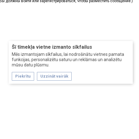
(Вы должны войти или зарегистрироваться, чтобы разместить сообщение.)
Šī tīmekļa vietne izmanto sīkfailus
Mēs izmantojam sīkfailus, lai nodrošinātu vietnes pamata
funkcijas, personalizētu saturu un reklāmas un analizētu
mūsu datu plūsmu.
Piekrītu
Uzzināt vairāk