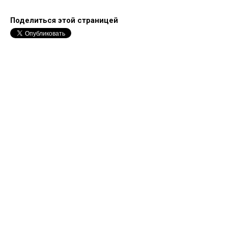
Поделиться этой страницей
Forum software by XenForo™
©2010-2017 XenForo Ltd.
Перевод:
XF-Russia.ru