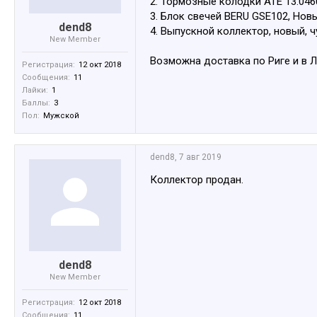
2. Тормозные колодки ATE 13.0460-
3. Блок свечей BERU GSE102, Новый
dend8
4. Выпускной коллектор, новый, ч
New Member
Возможна доставка по Риге и в 
Регистрация:
12 окт 2018
Сообщения:
11
Лайки:
1
Баллы:
3
Пол:
Мужской
dend8
,
7 авг 2019
Коллектор продан.
dend8
New Member
Регистрация:
12 окт 2018
Сообщения:
11