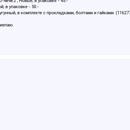
4848.2 , Новые, в упаковке - 45.-
, в упаковке - 50.-
угунный, в комплекте с прокладками, болтами и гайками. (116277
Лиепаю.