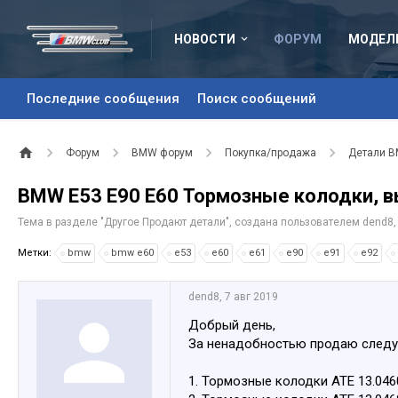
НОВОСТИ
ФОРУМ
МОДЕЛ
Последние сообщения
Поиск сообщений
Форум
BMW форум
Покупка/продажа
Детали 
BMW E53 E90 E60 Тормозные колодки, в
Тема в разделе "
Другое Продают детали
", создана пользователем
dend8
Метки:
bmw
bmw e60
e53
e60
e61
e90
e91
e92
dend8
,
7 авг 2019
Добрый день,
За ненадобностью продаю следу
1. Тормозные колодки ATE 13.0460-