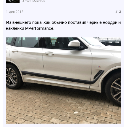
Active Member
1 дек 2018
#13
Из внешнего пока ,как обычно поставил чёрные ноздри и
наклейки МPerformance.