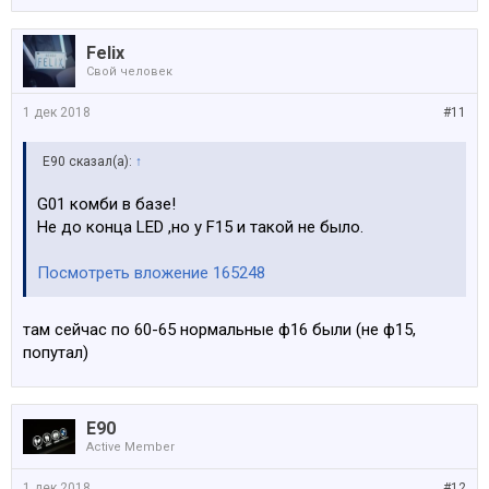
Felix
Свой человек
1 дек 2018
#11
E90 сказал(а):
↑
G01 комби в базе!
Не до конца LED ,но у F15 и такой не было.
Посмотреть вложение 165248
там сейчас по 60-65 нормальные ф16 были (не ф15,
попутал)
E90
Active Member
1 дек 2018
#12