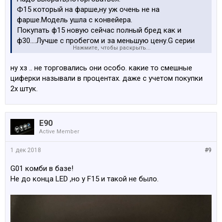
Ф15 который на фарше,ну уж очень не на
фарше.Модель ушла с конвейера.
Покупать ф15 новую сейчас полный бред как и
ф30....Лучше с пробегом и за меньшую цену.G серии
Нажмите, чтобы раскрыть...
все таки уже не F по технологиям.Многое что в F было
опционально в G уже в базе.
ну хз .. не торговались они особо. какие то смешные
циферки называли в процентах. даже с учетом покупки
2х штук.
E90
Active Member
1 дек 2018
#9
G01 комби в базе!
Не до конца LED ,но у F15 и такой не было.