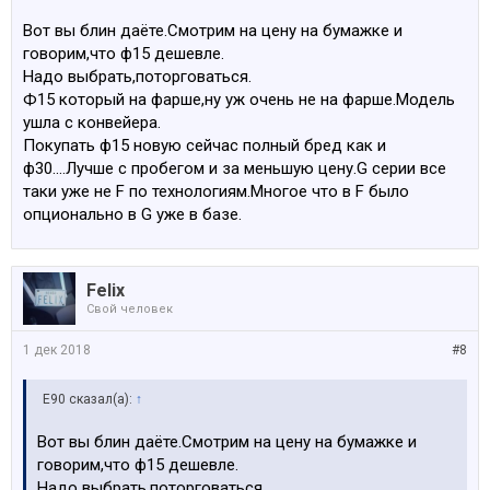
Вот вы блин даёте.Смотрим на цену на бумажке и
говорим,что ф15 дешевле.
Надо выбрать,поторговаться.
Ф15 который на фарше,ну уж очень не на фарше.Модель
ушла с конвейера.
Покупать ф15 новую сейчас полный бред как и
ф30....Лучше с пробегом и за меньшую цену.G серии все
таки уже не F по технологиям.Многое что в F было
опционально в G уже в базе.
Felix
Свой человек
1 дек 2018
#8
E90 сказал(а):
↑
Вот вы блин даёте.Смотрим на цену на бумажке и
говорим,что ф15 дешевле.
Надо выбрать,поторговаться.