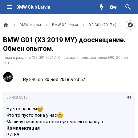
BMW Club Latvia
BMW форум
BMW X3 серия
X3 G01 (2017->)
BMW G01 (Х3 2019 MY) дооснащение.
Обмен опытом.
Тема в разделе "
X3 G01 (2017->)
", создана пользователем
E90
,
30 ноя
2018
.
By
E90
on 30 ноя 2018 в 23:57
30 ноя 2018
#1
Ну что начнём
Что то пусто пока у нас
Машину взял достаточно укомплектованную.
Комплектация
P7LFA