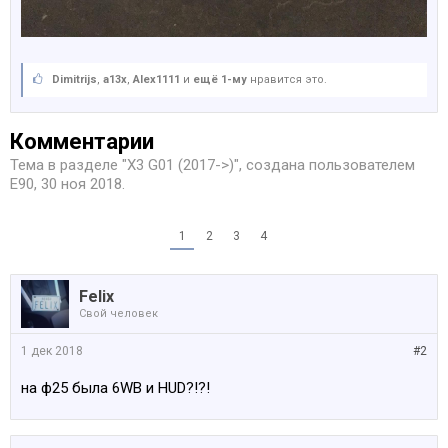
Dimitrijs
,
a13x
,
Alex1111
и
ещё 1-му
нравится это.
Комментарии
Тема в разделе "
X3 G01 (2017->)
", создана пользователем
E90
,
30 ноя 2018
.
1
2
3
4
Felix
Свой человек
1 дек 2018
#2
на ф25 была 6WB и HUD?!?!