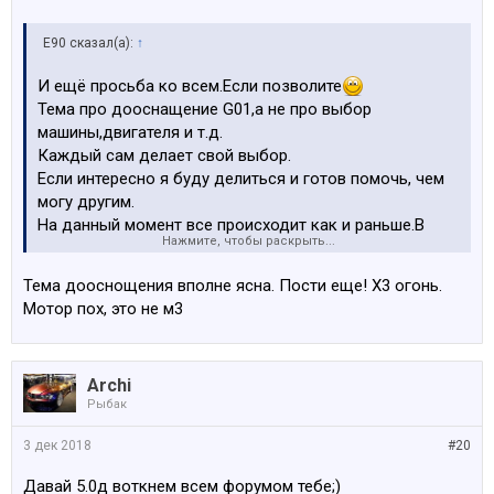
S494A
Система обогр.сиден.водителя/перед.пасс.
E90 сказал(а):
↑
S4K7A
Дек.пл.салона алю.решетка с акц.пл.
И ещё просьба ко всем.Если позволите
S4NMA
Тема про дооснащение G01,а не про выбор
Ambient Air Paket
машины,двигателя и т.д.
S4URA
Каждый сам делает свой выбор.
Сопровождающее освещение салона
Если интересно я буду делиться и готов помочь, чем
S534A
могу другим.
Автоматическая система кондиционирования
На данный момент все происходит как и раньше.В
S548A
Нажмите, чтобы раскрыть...
теме по Е90 и F25 все было тоже самое.Мотор не тот,а
Спидометр
почему не купить сразу все с завода...
S552A
Тема дооснощения вполне ясна. Пости еще! Х3 огонь.
Бред короче.У нас на форуме полно людей кто любит
Адаптивная светодиодная фара
Мотор пох, это не м3
и делает тоже самое ,что и я.На разных
S5A1A
машинах,сериях..
LED Nebelscheinwerfer
Вопрос в другом почему они все молчат?Ответ
S5ACA
Archi
очевиден.Здесь мало кому это интересно.
Автоматическое включение дальнего света
Рыбак
S5ALA
Active Protection
3 дек 2018
#20
S5AVA
Давай 5.0д воткнем всем форумом тебе;)
Active Guard