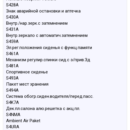
S428A
Знак аварийной остановки и аптечка
S430A
Внутр./нар.зерк.с затемнением
S431A
Внутр.зеркало с автоматич.затемнением
S459A
Эл.рег.положения сиденья с функц.памяти
S461A
Механизм регулир.спинки сид.с э/прив.Зд
S481A
Спортивное сиденье
S493A
Пакет мест хранения
S494A
Система обогр.сиден.водителя/перед.пасс.
S4K7A
Дек.пл.салона алю.решетка с акц.пл.
S4NMA
Ambient Air Paket
S4URA