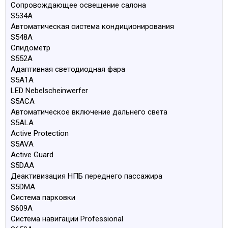
Сопровождающее освещение салона
S534A
Автоматическая система кондиционирования
S548A
Спидометр
S552A
Адаптивная светодиодная фара
S5A1A
LED Nebelscheinwerfer
S5ACA
Автоматическое включение дальнего света
S5ALA
Active Protection
S5AVA
Active Guard
S5DAA
Деактивизация НПБ переднего пассажира
S5DMA
Система парковки
S609A
Система навигации Professional