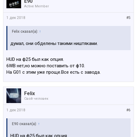
E90
Active Member
1 дек 2018
#5
Felix сказал(а):
↑
думал, они обделены такими ништяками.
HUD на ф25 был как опция.
6WB нет,но можно поставить от ф10.
На G01 с этим уже проще.Все есть с завода.
Felix
Свой человек
1 дек 2018
#6
E90 сказал(а):
↑
HUD на ф25 был как опция.