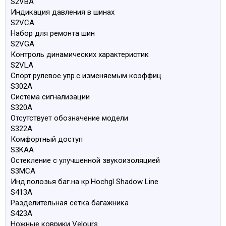
S2VBA
Индикация давления в шинах
S2VCA
Набор для ремонта шин
S2VGA
Контроль динамических характеристик
S2VLA
Спорт.рулевое упр.с изменяемым коэффиц.
S302A
Система сигнализации
S320A
Отсутствует обозначение модели
S322A
Комфортный доступ
S3KAA
Остекление с улучшенной звукоизоляцией
S3MCA
Инд.полозья баг.на кр.Hochgl Shadow Line
S413A
Разделительная сетка багажника
S423A
Ножные коврики Velours