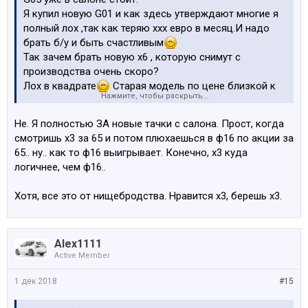
Я купил новую G01 и как здесь утверждают многие я
полный лох ,так как теряю ххх евро в месяц.И надо
брать б/у и быть счастливым
Так зачем брать новую х6 , которую снимут с
производства очень скоро?
Лох в квадрате
Старая модель по цене близкой к
Нажмите, чтобы раскрыть...
новой.
У меня бывший начальник повелся на это
В своё
Не. Я полностью ЗА новые тачки с салона. Прост, когда
время взял е71 с большооой скидкой за 62евро в бм
смотришь х3 за 65 и потом плюхаешься в ф16 по акции за
65.. ну.. как то ф16 выигрывает. Конечно, х3 куда
А через месяц там уже продовали ф16 за 71евро
логичнее, чем ф16..
Хотя, все это от нищебродства. Нравится х3, берешь х3.
Alex1111
Active Member
1 дек 2018
#15