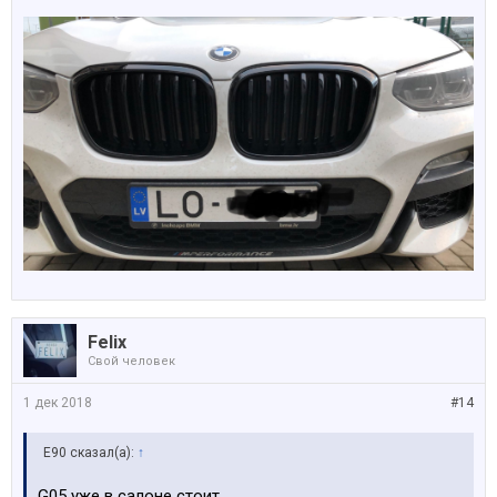
Felix
Свой человек
1 дек 2018
#14
E90 сказал(а):
↑
G05 уже в салоне стоит.