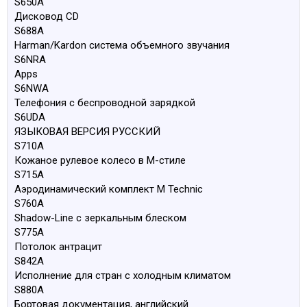
S650A
Дисковод CD
S688A
Harman/Kardon система объемного звучания
S6NRA
Apps
S6NWA
Телефония с беспроводной зарядкой
S6UDA
ЯЗЫКОВАЯ ВЕРСИЯ РУССКИЙ
S710A
Кожаное рулевое колесо в M-стиле
S715A
Аэродинамический комплект M Technic
S760A
Shadow-Line с зеркальным блеском
S775A
Потолок антрацит
S842A
Исполнение для стран с холодным климатом
S880A
Бортовая документация, английский