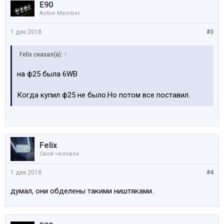
E90
Active Member
1 дек 2018
#3
Felix сказал(а):
↑
на ф25 была 6WB
Когда купил ф25 не было.Но потом все поставил.
Felix
Свой человек
1 дек 2018
#4
думал, они обделены такими ништяками.