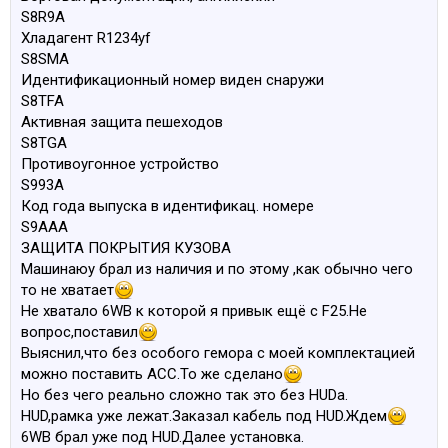
S8R9A
Хладагент R1234yf
S8SMA
Идентификационный номер виден снаружи
S8TFA
Активная защита пешеходов
S8TGA
Противоугонное устройство
S993A
Код года выпуска в идентификац. номере
S9AAA
ЗАЩИТА ПОКРЫТИЯ КУЗОВА
Машинаюу брал из наличия и по этому ,как обычно чего
то не хватает
Не хватало 6WB к которой я привык ещё с F25.Не
вопрос,поставил
Выяснил,что без особого гемора с моей комплектацией
можно поставить ACC.То же сделано
Но без чего реально сложно так это без HUDa.
HUD,рамка уже лежат.Заказал кабель под HUD.Ждем
6WB брал уже под HUD.Далее установка.