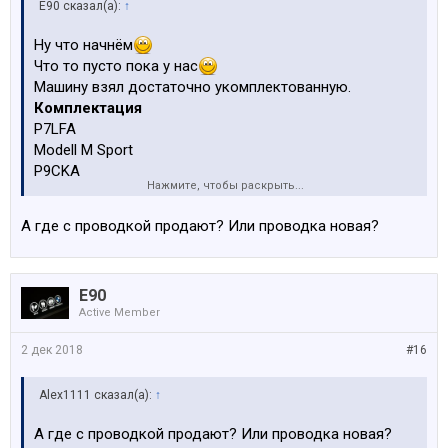
E90 сказал(а):
↑
Ну что начнём
Что то пусто пока у нас
Машину взял достаточно укомплектованную.
Комплектация
P7LFA
Modell M Sport
P9CKA
Нажмите, чтобы раскрыть...
Baltics Package 3
S1AGA
А где с проводкой продают? Или проводка новая?
Увеличенный топливный бак
S1CAA
Выбор а/м, имеющих отношение к COP
E90
S1CBA
Active Member
Объем CO2
S223A
2 дек 2018
#16
Динамическая сист.регул.жесткости аморт.
S22RA
Alex1111 сказал(а):
↑
19" л/с д.сдв.спицы 698M
S230A
А где с проводкой продают? Или проводка новая?
дополнительный объем для EU