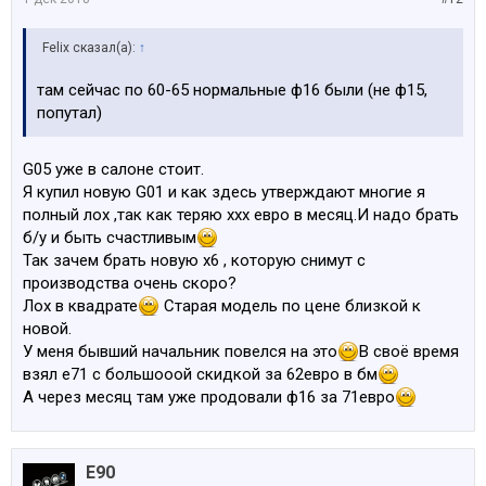
Felix сказал(а):
↑
там сейчас по 60-65 нормальные ф16 были (не ф15,
попутал)
G05 уже в салоне стоит.
Я купил новую G01 и как здесь утверждают многие я
полный лох ,так как теряю ххх евро в месяц.И надо брать
б/у и быть счастливым
Так зачем брать новую х6 , которую снимут с
производства очень скоро?
Лох в квадрате
Старая модель по цене близкой к
новой.
У меня бывший начальник повелся на это
В своё время
взял е71 с большооой скидкой за 62евро в бм
А через месяц там уже продовали ф16 за 71евро
E90