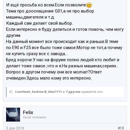
Остекление с улучшенной звукоизоляцией
И ещё просьба ко всем.Если позволите
S3MCA
Тема про дооснащение G01,а не про выбор
Инд.полозья баг.на кр.Hochgl Shadow Line
машины,двигателя и т.д.
S413A
Каждый сам делает свой выбор.
Разделительная сетка багажника
Если интересно я буду делиться и готов помочь, чем могу
S423A
другим.
Ножные коврики Velours
На данный момент все происходит как и раньше.В теме
S428A
по Е90 и F25 все было тоже самое.Мотор не тот,а почему
Знак аварийной остановки и аптечка
не купить сразу все с завода...
S430A
Бред короче.У нас на форуме полно людей кто любит и
Внутр./нар.зерк.с затемнением
делает тоже самое ,что и я.На разных машинах,сериях..
S431A
Вопрос в другом почему они все молчат?Ответ
Внутр.зеркало с автоматич.затемнением
очевиден.Здесь мало кому это интересно.
S459A
Эл.рег.положения сиденья с функц.памяти
LionHeart
,
Andrew.B
,
Alex1111
и
7 другим
нравится это.
S461A
Механизм регулир.спинки сид.с э/прив.Зд
S481A
Felix
Спортивное сиденье
Свой человек
S493A
Пакет мест хранения
3 дек 2018
#19