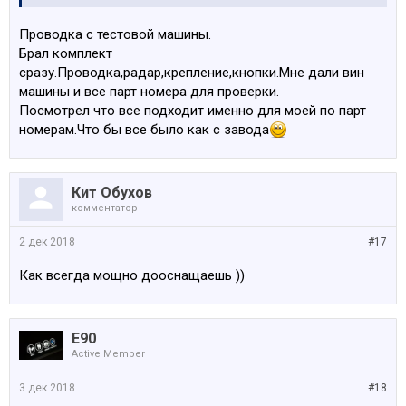
S248A
Проводка с тестовой машины.
Система обогрева рулевого колеса
Брал комплект
S2PAA
сразу.Проводка,радар,крепление,кнопки.Мне дали вин
Фиксатор колесного болта
машины и все парт номера для проверки.
S2TEA
Посмотрел что все подходит именно для моей по парт
АКПП с двухпозиционными переключателями
номерам.Что бы все было как с завода
S2VBA
Индикация давления в шинах
S2VCA
Набор для ремонта шин
Кит Обухов
S2VGA
комментатор
Контроль динамических характеристик
2 дек 2018
S2VLA
#17
Спорт.рулевое упр.с изменяемым коэффиц.
Как всегда мощно дооснащаешь ))
S302A
Система сигнализации
S320A
E90
Отсутствует обозначение модели
Active Member
S322A
Комфортный доступ
3 дек 2018
#18
S3KAA