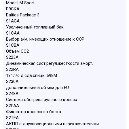
Modell M Sport
P9CKA
Baltics Package 3
S1AGA
Увеличенный топливный бак
S1CAA
Выбор а/м, имеющих отношение к COP
S1CBA
Объем CO2
S223A
Динамическая сист.регул.жесткости аморт.
S22RA
19" л/с д.сдв.спицы 698M
S230A
дополнительный объем для EU
S248A
Система обогрева рулевого колеса
S2PAA
Фиксатор колесного болта
S2TEA
АКПП с двухпозиционными переключателями