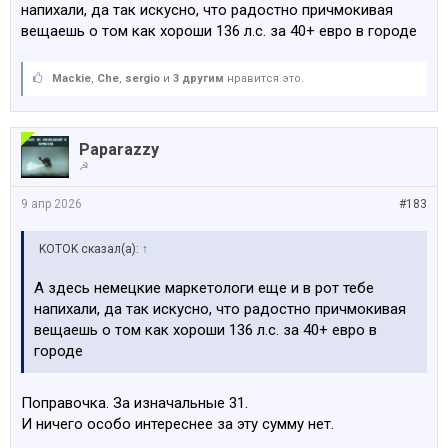
напихали, да так искусно, что радостно причмокивая
вещаешь о том как хороши 136 л.с. за 40+ евро в городе
Mackie
,
Che
,
sergio
и
3 другим
нравится это.
Paparazzy
☭
9 апр 2026
#183
KOTOK сказал(а):
↑
А здесь немецкие маркетологи еще и в рот тебе
напихали, да так искусно, что радостно причмокивая
вещаешь о том как хороши 136 л.с. за 40+ евро в
городе
Поправочка. За изначальные 31.
И ничего особо интереснее за эту сумму нет.