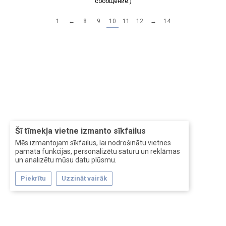
сообщение.)
1
←
8
9
10
11
12
→
14
Šī tīmekļa vietne izmanto sīkfailus
Mēs izmantojam sīkfailus, lai nodrošinātu vietnes
pamata funkcijas, personalizētu saturu un reklāmas
un analizētu mūsu datu plūsmu.
Piekrītu
Uzzināt vairāk