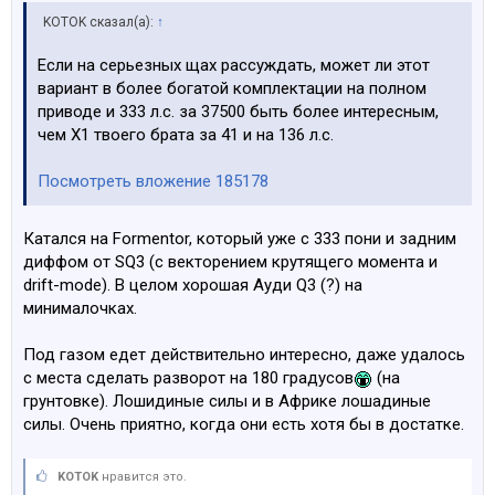
KOTOK сказал(а):
↑
Если на серьезных щах рассуждать, может ли этот
вариант в более богатой комплектации на полном
приводе и 333 л.с. за 37500 быть более интересным,
чем Х1 твоего брата за 41 и на 136 л.с.
Посмотреть вложение 185178
Катался на Formentor, который уже с 333 пони и задним
диффом от SQ3 (c векторением крутящего момента и
drift-mode). В целом хорошая Ауди Q3 (?) на
минималочках.
Под газом едет действительно интересно, даже удалось
с места сделать разворот на 180 градусов
(на
грунтовке). Лошидиные силы и в Африке лошадиные
силы. Очень приятно, когда они есть хотя бы в достатке.
KOTOK
нравится это.