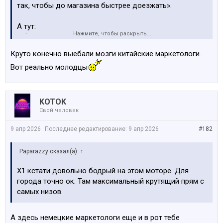
так, чтобы до магазина быстрее доезжать».
А тут:
Нажмите, чтобы раскрыть...
— “Это не про скорость, это про философию
вождения…”
Круто конечно выебали мозги китайские маркетологи.
— “Вы просто не понимаете ДНК бренда…”
Вот реально молодцы
— “Главное — удовольствие за рулем…”
Конечно. Особенно, когда тебя на светофоре
обгоняет холодильник на батарейках.
KOTOK
Свой человек
Но ничего, зато:
9 апр 2026
Последнее редактирование:
9 апр 2026
#182
легендарный шильдик
уже (не)премиальный пластик
и ощущение, что ты в 1998-ом… только дороже
Paparazzy сказал(а):
↑
Х1 кстати довольно бодрый на этом моторе. Для
В итоге:
города точно ок. Там максимальный крутящий прям с
Китайцы делают космические корабли,
самых низов.
а BMW — ностальгию на минималках.
Но зато с душой. Наверное…
А здесь немецкие маркетологи еще и в рот тебе