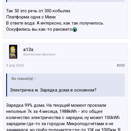
мотор поперек и передний привод. Вот и вся
философия. Чем он еще отличается теперь от Опеля
Так 50 это речь от 300 кобылах.
или Пежо?
Платформа одна с Мини.
В ответе вода. А интересно, как так получилось.
Поэтому сейчас, выбирая семейный паркетник в
Оскуфились вы как-то рановато
бюджете 50к, что мне выбрать? 136 л.с. я не хочу, уж
простите.
a13x
Well-Known Member
9 апр 2026
#200
iks сказал(а):
↑
Электричка ж. Зарядка дома в основном?
Зарядка 99% дома. На текущий момент проехали
неполные 7к за 4 месяца, 1988kWh - это общее
количество электричества с зарядки, ну может 100kWh
зарядили где-то за городом. Микроподсчётами я не
занимался, но грубо получается где-то 10€ на 1000км. В