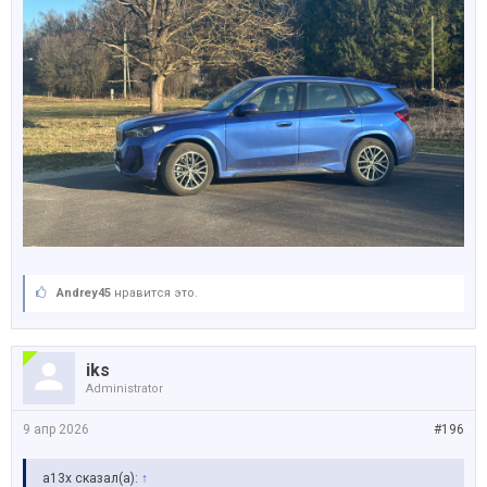
Andrey45
нравится это.
iks
Administrator
9 апр 2026
#196
a13x сказал(а):
↑