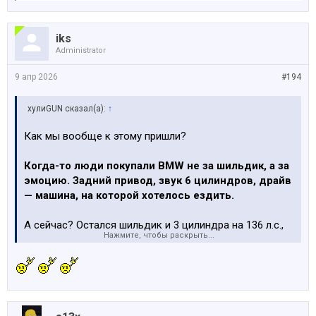
iks
Administrator
9 апр 2026
#194
хулиGUN сказал(а):
↑
Как мы вообще к этому пришли?
Когда-то люди покупали BMW не за шильдик, а за
эмоцию. Задний привод, звук 6 цилиндров, драйв
— машина, на которой хотелось ездить.
А сейчас? Остался шильдик и 3 цилиндра на 136 л.с.,
Нажмите, чтобы раскрыть...
мотор поперек и передний привод. Вот и вся
философия. Чем он еще отличается теперь от Опеля
или Пежо?
Поэтому сейчас, выбирая семейный паркетник в
бюджете 50к, что мне выбрать? 136 л.с. я не хочу, уж