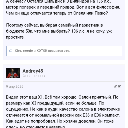
А сейчас? Остался шильдик и 3 цилиндра на 136 л.с.,
мотор поперек и передний привод. Вот и вся философия.
Чем он еще отличается теперь от Опеля или Пежо?
Поэтому сейчас, выбирая семейный паркетник в
бюджете 50к, что мне выбрать? 136 л.с. я не хочу, уж
простите.
Che
,
sergio
и
KOTOK
нравится это.
Andrey45
Свой человек
9 апр 2026
#191
Видел этот ваш Х1. Всё там хорошо. Салон приятный. По
размеру как Х3 предыдущий, если не больше. По
ощущению. Не как в ауди: качество салона в электричке
отличается от нормальной версии как Е36 и Е36 компакт.
Как едет не попробовал. Но хозяин доволен. Он тоже
сдесь, но стесняется наверно.