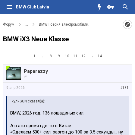
BMW Club Latvia
Форум
...
BMW I серия электромобили.
BMW iX3 Neue Klasse
1
←
8
9
10
11
12
→
14
Paparazzy
☭
9 апр 2026
#181
хулиGUN сказал(а):
↑
BMW, 2026 год. 136 лошадиных сил.
А в это время где-то в Китае:
«Сделаем 500+ сил, разгон до 100 за 3.5 секунды… ну