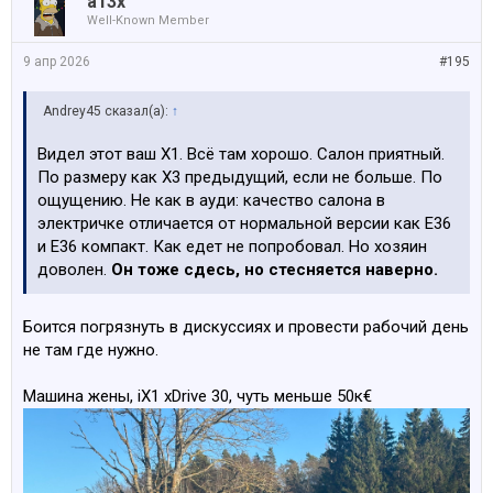
a13x
простите.
Well-Known Member
9 апр 2026
#195
Andrey45 сказал(а):
↑
Видел этот ваш Х1. Всё там хорошо. Салон приятный.
По размеру как Х3 предыдущий, если не больше. По
ощущению. Не как в ауди: качество салона в
электричке отличается от нормальной версии как Е36
и Е36 компакт. Как едет не попробовал. Но хозяин
доволен.
Он тоже сдесь, но стесняется наверно.
Боится погрязнуть в дискуссиях и провести рабочий день
не там где нужно.
Машина жены, iX1 xDrive 30, чуть меньше 50к€