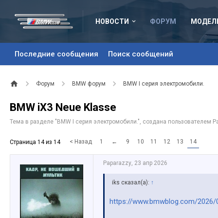
НОВОСТИ
ФОРУМ
МОДЕЛ
Последние сообщения
Поиск сообщений
Форум
BMW форум
BMW I серия электромобили.
BMW iX3 Neue Klasse
Тема в разделе "
BMW I серия электромобили.
", создана пользователем
P
< Назад
1
←
9
10
11
12
13
14
Страница 14 из 14
Paparazzy
,
23 апр 2026
iks сказал(а):
↑
https://www.bmwblog.com/2026/0