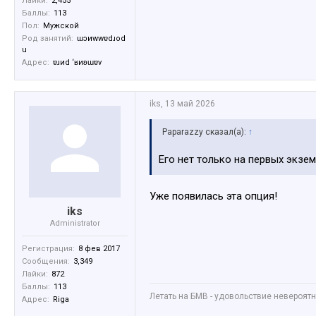
Лайки:
2,455
Баллы:
113
Пол:
Мужской
Род занятий:
ɯɔиwwɐdɹоd
u
Адрес:
ɐɹиd ‘ʁиʚɯɐv
iks
,
13 май 2026
Paparazzy сказал(а):
↑
Его нет только на первых экзем
Уже появилась эта опция!
iks
Administrator
Регистрация:
8 фев 2017
Сообщения:
3,349
Лайки:
872
Баллы:
113
Летать на БМВ - удовольствие невероятное
Адрес:
Riga