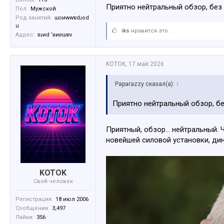
Приятно нейтральный обзор, без 
Пол:
Мужской
Род занятий:
ɯɔиwwɐdɹоd
u
iks
нравится это.
Адрес:
ɐɹиd ‘ʁиʚɯɐv
KOTOK
,
17 май 2026
Paparazzy сказал(а):
↑
Приятно нейтральный обзор, бе
Приятный, обзор... нейтральный.
новейшей силовой установки, дин
KOTOK
Свой человек
Регистрация:
18 июл 2006
Сообщения:
3,497
Лайки:
356