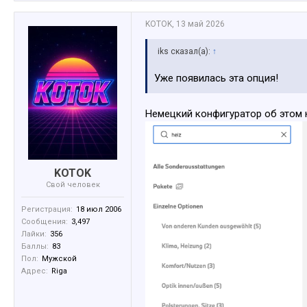
KOTOK
,
13 май 2026
iks сказал(а):
↑
Уже появилась эта опция!
Немецкий конфигуратор об этом н
KOTOK
Свой человек
Регистрация:
18 июл 2006
Сообщения:
3,497
Лайки:
356
Баллы:
83
Пол:
Мужской
Адрес:
Riga