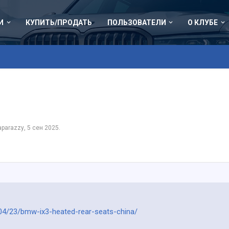
И
КУПИТЬ/ПРОДАТЬ
ПОЛЬЗОВАТЕЛИ
О КЛУБЕ
aparazzy
,
5 сен 2025
.
4/23/bmw-ix3-heated-rear-seats-china/