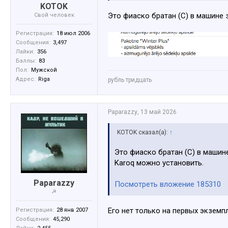
KOTOK
Это фиаско братан (С) в машине 
Свой человек
Регистрация:
18 июл 2006
Сообщения:
3,497
Лайки:
356
Баллы:
83
Пол:
Мужской
Адрес:
Riga
рубль тридцать
Paparazzy
,
13 май 2026
KOTOK сказал(а):
↑
Это фиаско братан (С) в машин
Karoq можно установить.
Paparazzy
Посмотреть вложение 185310
☭
Его нет только на первых экземп
Регистрация:
28 янв 2007
Сообщения:
45,290