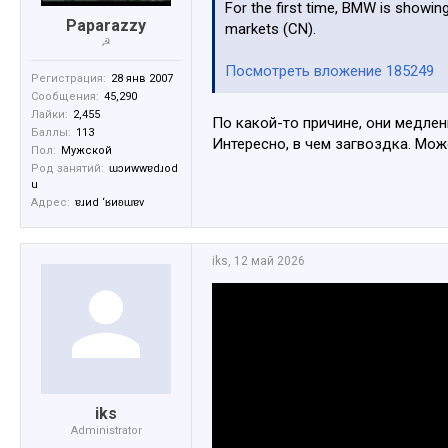
For the first time, BMW is showin
Paparazzy
markets (CN).
☭
Посмотреть вложение 185249
Регистрация:
28 янв 2007
Сообщения:
45,290
Лайки:
2,455
По какой-то причине, они медле
Баллы:
113
Интересно, в чем загвоздка. Мож
Пол:
Мужской
Род занятий:
ɯɔиwwɐdɹоd
u
Адрес:
ɐɹиd ‘ʁиʚɯɐv
iks
,
12 май 2026
iks
Administrator