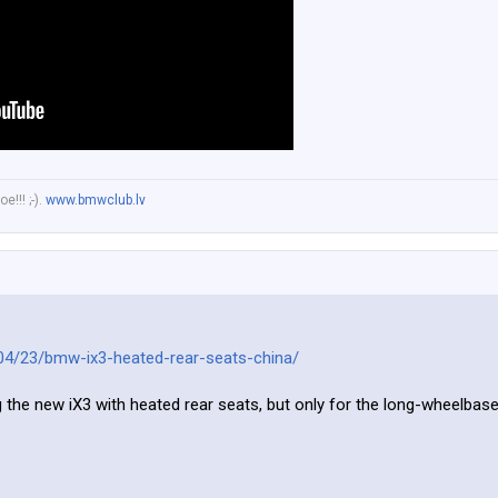
!!! ;-).
www.bmwclub.lv
4/23/bmw-ix3-heated-rear-seats-china/
g the new iX3 with heated rear seats, but only for the long-wheelba