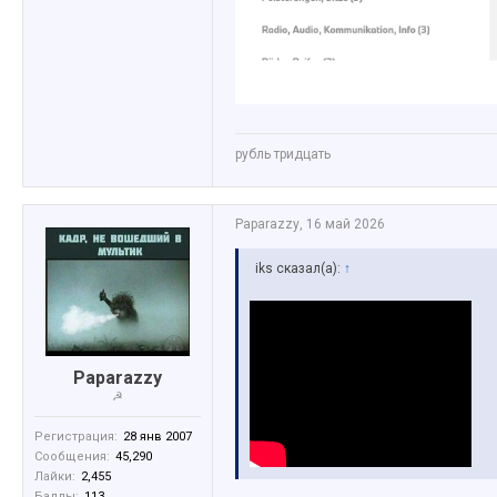
рубль тридцать
Paparazzy
,
16 май 2026
iks сказал(а):
↑
Paparazzy
☭
Регистрация:
28 янв 2007
Сообщения:
45,290
Лайки:
2,455
Баллы:
113