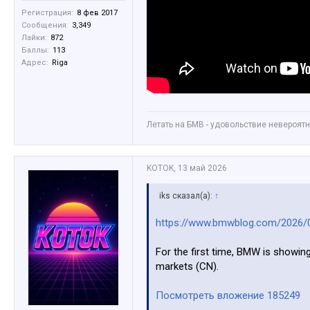
Регистрация:
8 фев 2017
Сообщения:
3,349
Лайки:
872
Баллы:
113
Адрес:
Riga
Летать на БМВ - удовольствие невероятное
KOTOK
,
13 май 2026
iks сказал(а):
↑
https://www.bmwblog.com/2026/0
For the first time, BMW is showin
markets (CN).
Посмотреть вложение 185249