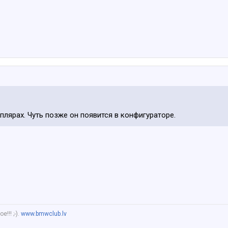
плярах. Чуть позже он появится в конфигураторе.
!!! ;-).
www.bmwclub.lv