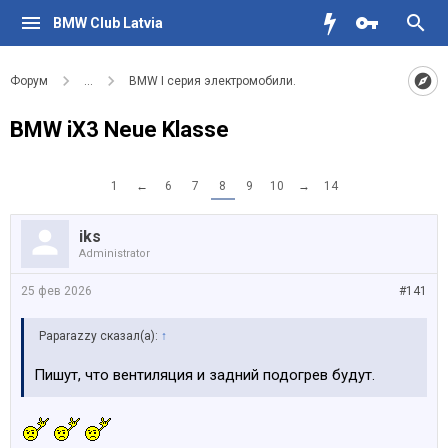
BMW Club Latvia
Форум
...
BMW I серия электромобили.
BMW iX3 Neue Klasse
1
←
6
7
8
9
10
→
14
iks
Administrator
25 фев 2026
#141
Paparazzy сказал(а):
↑
Пишут, что вентиляция и задний подогрев будут.