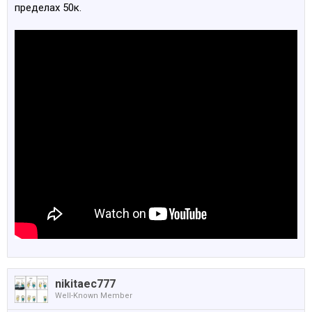
пределах 50к.
nikitaec777
Well-Known Member