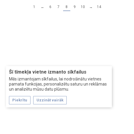
1
←
6
7
8
9
10
→
14
Šī tīmekļa vietne izmanto sīkfailus
Mēs izmantojam sīkfailus, lai nodrošinātu vietnes
pamata funkcijas, personalizētu saturu un reklāmas
un analizētu mūsu datu plūsmu.
Piekrītu
Uzzināt vairāk