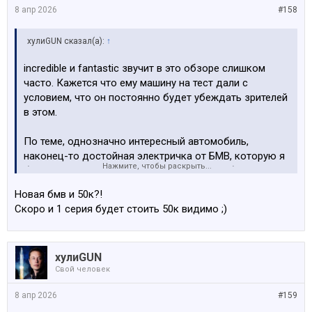
8 апр 2026
#158
хулиGUN сказал(а):
↑
incredible и fantastic звучит в это обзоре слишком
часто. Кажется что ему машину на тест дали с
условием, что он постоянно будет убеждать зрителей
в этом.
По теме, однозначно интересный автомобиль,
наконец-то достойная электричка от БМВ, которую я
Нажмите, чтобы раскрыть...
бы точно рассмотрел на замену ID.4, если бы его цена
была в пределах 50к.
Новая бмв и 50к?!
Скоро и 1 серия будет стоить 50к видимо ;)
хулиGUN
Свой человек
8 апр 2026
#159