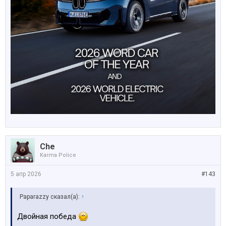
Che
Karma Police
5 апр 2026
#143
Paparazzy сказал(а):
↑
Двойная победа