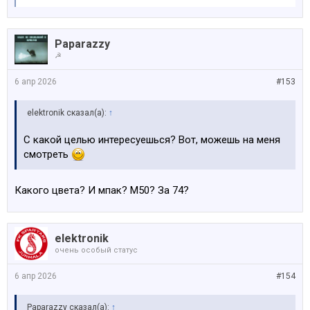
Paparazzy
☭
6 апр 2026
#153
elektronik сказал(а):
↑
С какой целью интересуешься? Вот, можешь на меня
смотреть
Какого цвета? И мпак? М50? За 74?
elektronik
очень особый статус
6 апр 2026
#154
Paparazzy сказал(а):
↑