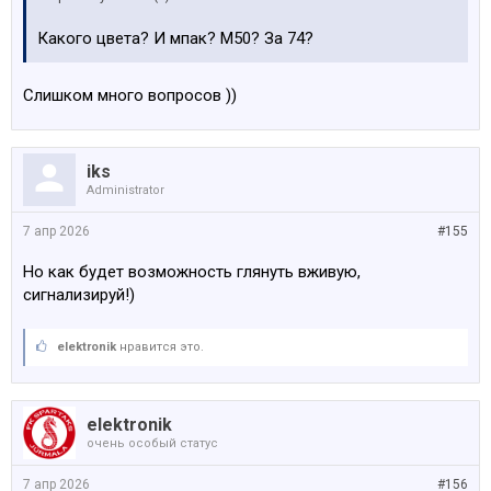
Какого цвета? И мпак? М50? За 74?
Слишком много вопросов ))
iks
Administrator
7 апр 2026
#155
Но как будет возможность глянуть вживую,
сигнализируй!)
elektronik
нравится это.
elektronik
очень особый статус
7 апр 2026
#156