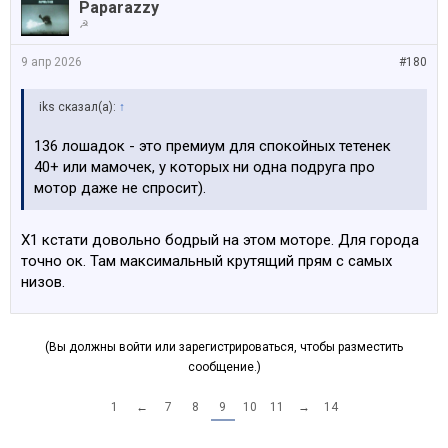
Paparazzy
☭
9 апр 2026
#180
iks сказал(а):
↑
136 лошадок - это премиум для спокойных тетенек
40+ или мамочек, у которых ни одна подруга про
мотор даже не спросит).
Х1 кстати довольно бодрый на этом моторе. Для города
точно ок. Там максимальный крутящий прям с самых
низов.
(Вы должны войти или зарегистрироваться, чтобы разместить
сообщение.)
1
←
7
8
9
10
11
→
14