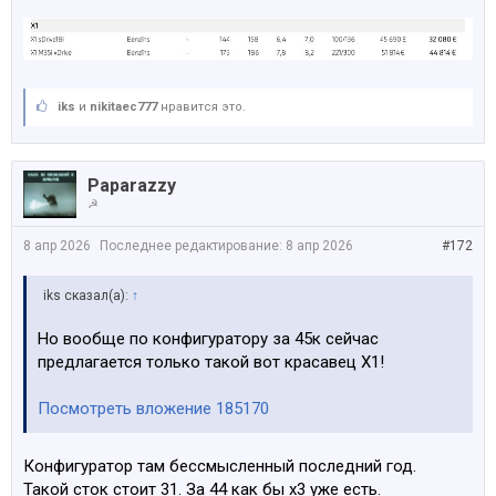
iks
и
nikitaec777
нравится это.
Paparazzy
☭
8 апр 2026
Последнее редактирование:
8 апр 2026
#172
iks сказал(а):
↑
Но вообще по конфигуратору за 45к сейчас
предлагается только такой вот красавец Х1!
Посмотреть вложение 185170
Конфигуратор там бессмысленный последний год.
Такой сток стоит 31. За 44 как бы х3 уже есть.