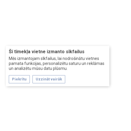
Šī tīmekļa vietne izmanto sīkfailus
Mēs izmantojam sīkfailus, lai nodrošinātu vietnes
pamata funkcijas, personalizētu saturu un reklāmas
un analizētu mūsu datu plūsmu.
Piekrītu
Uzzināt vairāk
Forum software by XenForo™
Перевод:
XF-Russia.ru