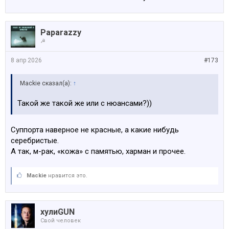
Paparazzy
☭
8 апр 2026
#173
Mackie сказал(а):
↑
Такой же такой же или с нюансами?))
Суппорта наверное не красные, а какие нибудь
серебристые.
А так, м-рак, «кожа» с памятью, харман и прочее.
Mackie
нравится это.
хулиGUN
Свой человек