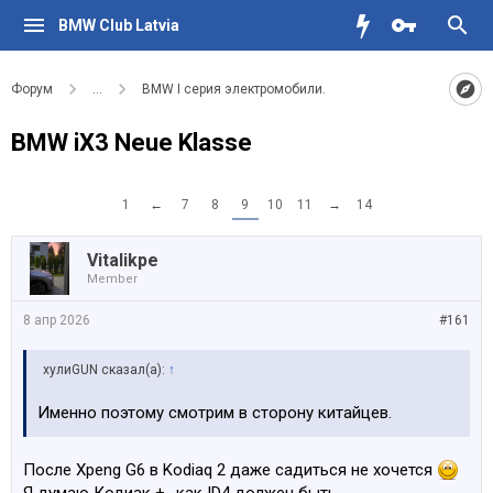
BMW Club Latvia
Форум
...
BMW I серия электромобили.
BMW iX3 Neue Klasse
1
←
7
8
9
10
11
→
14
Vitalikpe
Member
8 апр 2026
#161
хулиGUN сказал(а):
↑
Именно поэтому смотрим в сторону китайцев.
После Xpeng G6 в Kodiaq 2 даже садиться не хочется