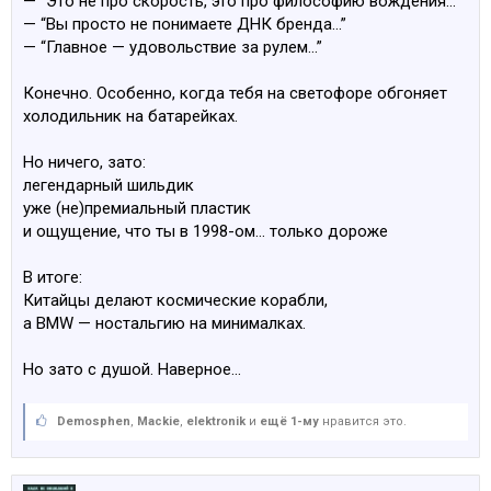
— “Это не про скорость, это про философию вождения…”
— “Вы просто не понимаете ДНК бренда…”
— “Главное — удовольствие за рулем…”
Конечно. Особенно, когда тебя на светофоре обгоняет
холодильник на батарейках.
Но ничего, зато:
легендарный шильдик
уже (не)премиальный пластик
и ощущение, что ты в 1998-ом… только дороже
В итоге:
Китайцы делают космические корабли,
а BMW — ностальгию на минималках.
Но зато с душой. Наверное…
Demosphen
,
Mackie
,
elektronik
и
ещё 1-му
нравится это.