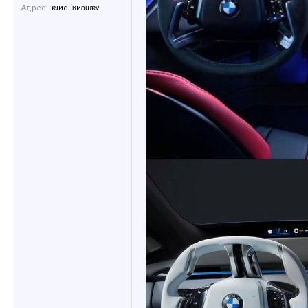
Адрес:
ɐɹиd ‘ʁиʚɯɐv