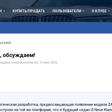
И
КУПИТЬ/ПРОДАТЬ
ПОЛЬЗОВАТЕЛИ
О КЛУБЕ
лей BMW
м, обсуждаем!
 создана пользователем
iks
,
15 июн 2026
.
логическая разработка, предвосхищающая появление модели ZA
строен на той же платформе, что и будущий седан i3 Neue Klas