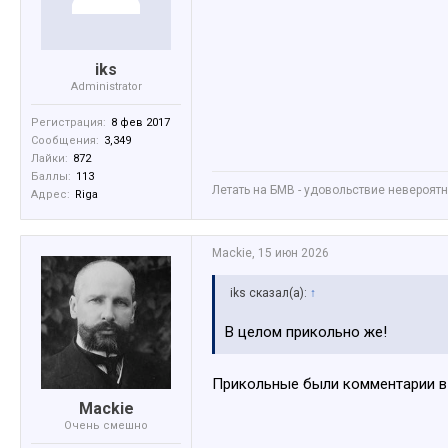
iks
Administrator
Регистрация:
8 фев 2017
Сообщения:
3,349
Лайки:
872
Баллы:
113
Летать на БМВ - удовольствие невероятное
Адрес:
Riga
Mackie
,
15 июн 2026
iks сказал(а):
↑
В целом прикольно же!
Прикольные были комментарии в 
Mackie
Очень смешно