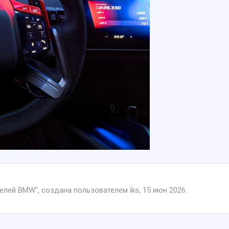
телей BMW
", создана пользователем
iks
,
15 июн 2026
.