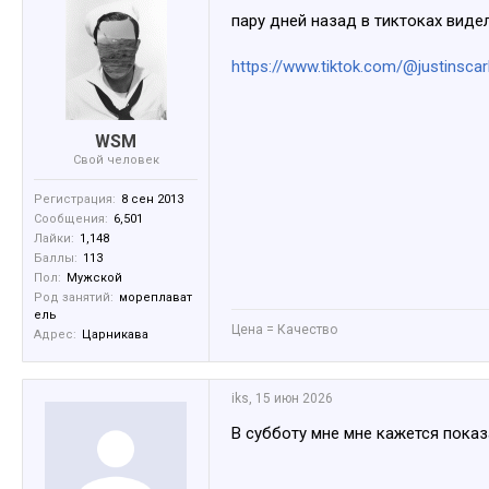
пару дней назад в тиктоках виде
https://www.tiktok.com/@justinsc
WSM
Свой человек
Регистрация:
8 сен 2013
Сообщения:
6,501
Лайки:
1,148
Баллы:
113
Пол:
Мужской
Род занятий:
мореплават
ель
Цена = Качество
Адрес:
Царникава
iks
,
15 июн 2026
В субботу мне мне кажется показ