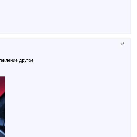
#5
текление другое.