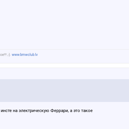
!!! ;-).
www.bmwclub.lv
инсте на электрическую Феррари, а это такое