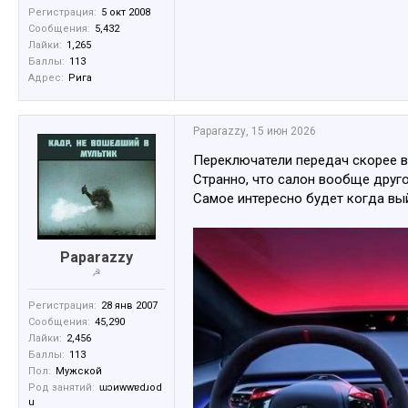
Регистрация:
5 окт 2008
Сообщения:
5,432
Лайки:
1,265
Баллы:
113
Адрес:
Рига
Paparazzy
,
15 июн 2026
Переключатели передач скорее в
Странно, что салон вообще друго
Самое интересно будет когда вы
Paparazzy
☭
Регистрация:
28 янв 2007
Сообщения:
45,290
Лайки:
2,456
Баллы:
113
Пол:
Мужской
Род занятий:
ɯɔиwwɐdɹоd
u