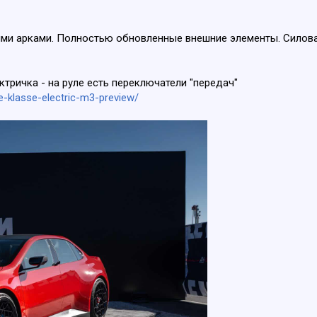
ми арками. Полностью обновленные внешние элементы. Силова
ектричка - на руле есть переключатели "передач"
klasse-electric-m3-preview/