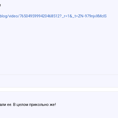
л
arblog/video/7650495999420468512?_r=1&_t=ZN-979njvXMclS
али ее. В целом прикольно же!