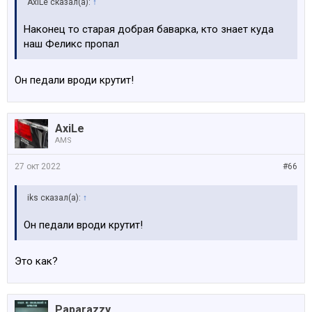
AxiLe сказал(а):
↑
Наконец то старая добрая баварка, кто знает куда
наш Феликс пропал
Он педали вроди крутит!
AxiLe
AMS
27 окт 2022
#66
iks сказал(а):
↑
Он педали вроди крутит!
Это как?
Paparazzy