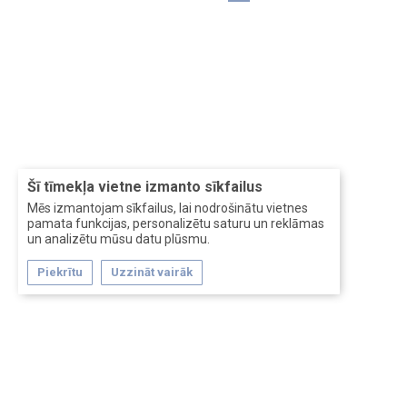
Šī tīmekļa vietne izmanto sīkfailus
Mēs izmantojam sīkfailus, lai nodrošinātu vietnes
pamata funkcijas, personalizētu saturu un reklāmas
un analizētu mūsu datu plūsmu.
Piekrītu
Uzzināt vairāk