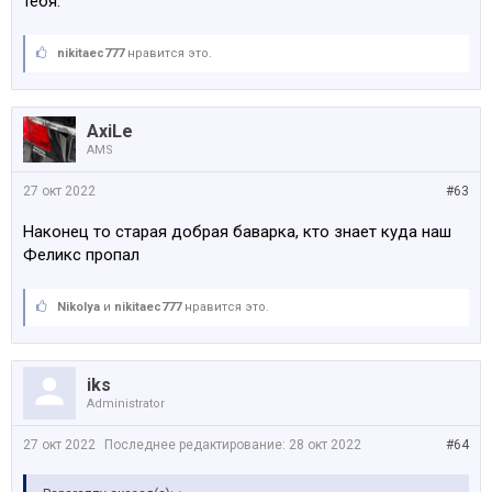
тебя.
nikitaec777
нравится это.
AxiLe
AMS
27 окт 2022
#63
Наконец то старая добрая баварка, кто знает куда наш
Феликс пропал
Nikolya
и
nikitaec777
нравится это.
iks
Administrator
27 окт 2022
Последнее редактирование:
28 окт 2022
#64