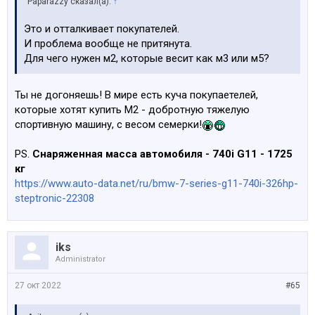
Paparazzy сказал(а):
↑
Это и отталкивает покупателей.
И проблема вообще не притянута.
Для чего нужен м2, которые весит как м3 или м5?
Ты не догоняешь! В мире есть куча покупаетелей,
которые хотят купить М2 - добротную тяжелую
спортивную машину, с весом семерки!
PS.
Снаряженная масса автомобиля - 740i G11 - 1725
кг
https://www.auto-data.net/ru/bmw-7-series-g11-740i-326hp-
steptronic-22308
iks
Administrator
27 окт 2022
#65