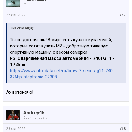
☭
27 окт 2022
#67
iks сказал(а):
↑
Ты не догоняешь! В мире есть куча покупаетелей,
которые хотят купить М2 - добротную тяжелую
спортивную машину, с весом семерки!
PS.
Снаряженная масса автомобиля - 740i G11 -
1725 кг
https://www.auto-data.net/ru/bmw-7-series-g11-740i-
326hp-steptronic-22308
Ах вотоночо!
Andrey45
Свой человек
28 окт 2022
#68