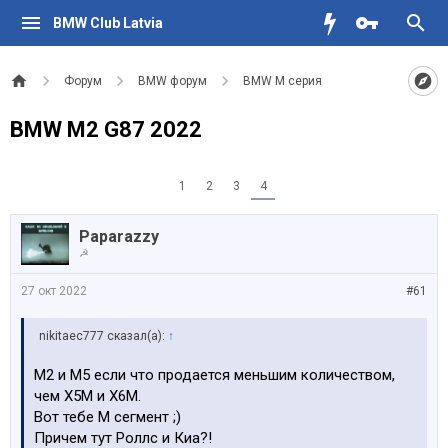
BMW Club Latvia
Форум
BMW форум
BMW M серия
BMW M2 G87 2022
1
2
3
4
Paparazzy
☭
27 окт 2022
#61
nikitaec777 сказал(а):
↑
M2 и М5 если что продается меньшим количеством,
чем Х5М и Х6М.
Вот тебе М сегмент ;)
Причем тут Роллс и Киа?!