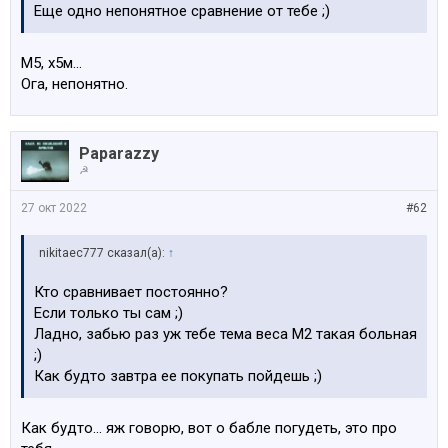
Еще одно непонятное сравнение от тебе ;)
М5, х5м…
Ога, непонятно.
Paparazzy
☭
27 окт 2022
#62
nikitaec777 сказал(а):
↑
Кто сравнивает постоянно?
Если только ты сам ;)
Ладно, забью раз уж тебе тема веса М2 такая больная
;)
Как будто завтра ее покупать пойдешь ;)
Как будто… яж говорю, вот о бабле погудеть, это про