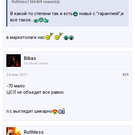
Ruthless;1360468 сказал(а):
В какой-то степени так и есть
новьё с "гарантией",и
всё такое...
в маркетолаги нас
Bibas
Особый статус
24 июн 2011
#29
-70 мало.
ЦСЛ не объедит все равно.
п.с выглядит шикарно
Ruthless