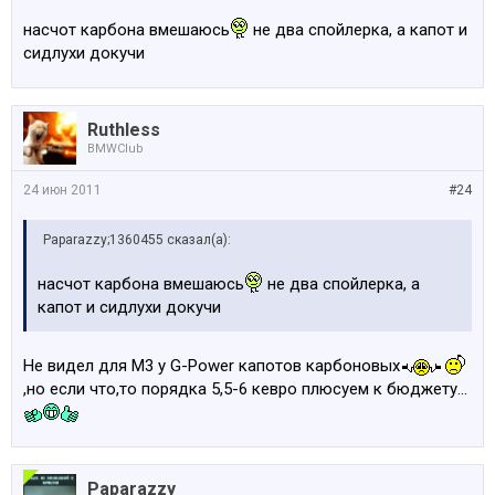
лишь) от 4 кевро
насчот карбона вмешаюсь
не два спойлерка, а капот и
И это только несколько "деталей"...а мы ещё не
сидлухи докучи
добрались до двигла и интерьера,и не учли стоимость
работы у них(ещё нексколько кевро)...
Ruthless
BMWClub
24 июн 2011
#24
Paparazzy;1360455 сказал(а):
насчот карбона вмешаюсь
не два спойлерка, а
капот и сидлухи докучи
Не видел для М3 у G-Power капотов карбоновых
,но если что,то порядка 5,5-6 кевро плюсуем к бюджету...
Paparazzy