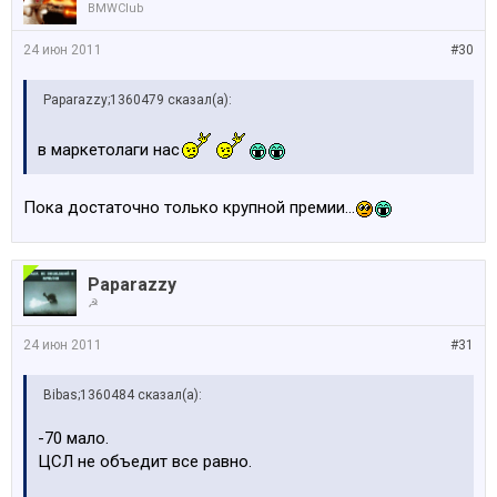
BMWClub
24 июн 2011
#30
Paparazzy;1360479 сказал(а):
в маркетолаги нас
Пока достаточно только крупной премии...
Paparazzy
☭
24 июн 2011
#31
Bibas;1360484 сказал(а):
-70 мало.
ЦСЛ не объедит все равно.