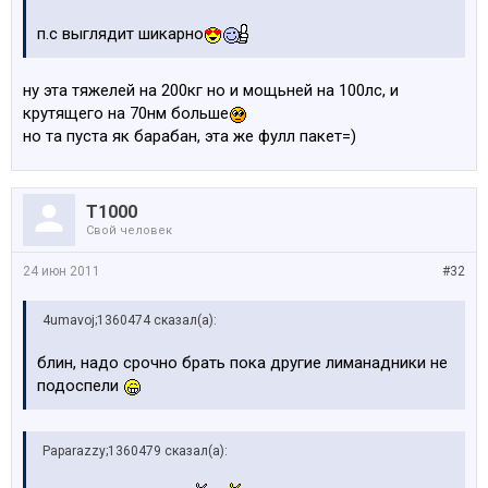
п.с выглядит шикарно
ну эта тяжелей на 200кг но и мощьней на 100лс, и
крутящего на 70нм больше
но та пуста як барабан, эта же фулл пакет=)
Т1000
Свой человек
24 июн 2011
#32
4umavoj;1360474 сказал(а):
блин, надо срочно брать пока другие лиманадники не
подоспели
Paparazzy;1360479 сказал(а):