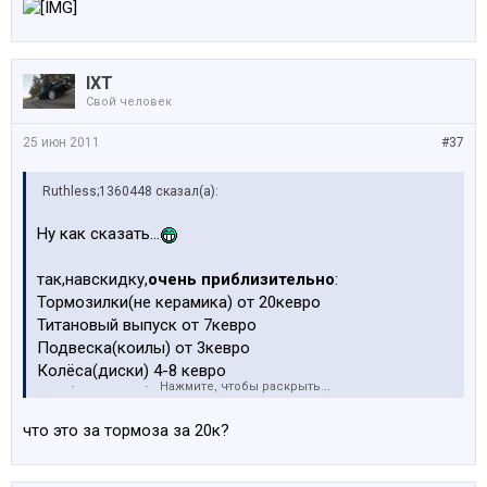
IXT
Свой человек
25 июн 2011
#37
Ruthless;1360448 сказал(а):
Ну как сказать...
так,навскидку,
очень приблизительно
:
Тормозилки(не керамика) от 20кевро
Титановый выпуск от 7кевро
Подвеска(коилы) от 3кевро
Колёса(диски) 4-8 кевро
Нажмите, чтобы раскрыть...
Карбоновая "бижутерия"(два-три спойлерка всего-
лишь) от 4 кевро
что это за тормоза за 20к?
И это только несколько "деталей"...а мы ещё не
добрались до двигла и интерьера,и не учли стоимость
работы у них(ещё нексколько кевро)...