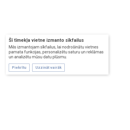
Šī tīmekļa vietne izmanto sīkfailus
Mēs izmantojam sīkfailus, lai nodrošinātu vietnes
pamata funkcijas, personalizētu saturu un reklāmas
un analizētu mūsu datu plūsmu.
Piekrītu
Uzzināt vairāk
Forum software by XenForo™
Перевод:
XF-Russia.ru