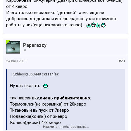
Карбоновая "бижутерия"(два-три спойлерка всего-лишь)
от 4 кевро
И это только несколько "деталей"...а мы ещё не
добрались до двигла и интерьера,и не учли стоимость
работы у них(ещё нексколько кевро)...
Paparazzy
☭
24 июн 2011
#23
Ruthless;1360448 сказал(а):
Ну как сказать...
так,навскидку,
очень приблизительно
:
Тормозилки(не керамика) от 20кевро
Титановый выпуск от 7кевро
Подвеска(коилы) от 3кевро
Колёса(диски) 4-8 кевро
Нажмите, чтобы раскрыть...
Карбоновая "бижутерия"(два-три спойлерка всего-