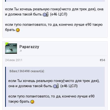
если Ты хочешь реальную гонку(чисто для трек дея), она
и должна такой быть.
(е46 ЦСЛ)
если тупо попантоватсо, то да, конечно лучше е90 такую
брать.
Paparazzy
☭
24 июн 2011
#34
Bibas;1360498 сказал(а):
если Ты хочешь реальную гонку(чисто для трек дея),
она и должна такой быть.
(е46 ЦСЛ)
если тупо попантоватсо, то да, конечно лучше е90
такую брать.