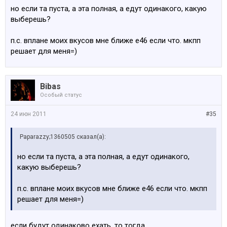
но если та пуста, а эта полная, а едут одинакого, какую
выберешь?
п.с. вплане моих вкусов мне ближе е46 если что. мкпп
решает для меня=)
Bibas
Особый статус
24 июн 2011
#35
Paparazzy;1360505 сказал(а):
но если та пуста, а эта полная, а едут одинакого,
какую выберешь?
п.с. вплане моих вкусов мне ближе е46 если что. мкпп
решает для меня=)
если будут одинаково ехать, то тогда ...