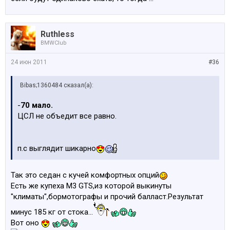
Ruthless
BMWClub
24 июн 2011
#36
Bibas;1360484 сказал(а):
-
70 мало.
ЦСЛ не объедит все равно.
п.с выглядит шикарно
Так это седан с кучей комфортных опций
Есть же купеха M3 GTS,из которой выкинуты
"климаты",бормотографы и прочий балласт.Результат
минус 185 кг от стока...
Вот оно