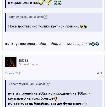
в маркетолаги нас
Ruthless;1360488 сказал(а):
Пока достаточно только крупной премии...
вы ж тут все одна шайка-лейка, и премию паделите
Bibas
Особый статус
24 июн 2011
#33
Paparazzy;1360489 сказал(а):
ну эта тяжелей на 200кг но и мощьней на 100лс, и
крутящего на 70нм больше
но та пуста як барабан, эта же фулл пакет=)