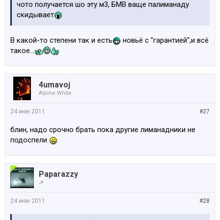
чото получается шо эту м3, БМВ ваще палиманаду
скидывает
В какой-то степени так и есть
новьё с "гарантией",и всё
такое...
4umavoj
Alpine White
24 июн 2011
#27
блин, надо срочно брать пока другие лиманадники не
подоспели
Paparazzy
☭
24 июн 2011
#28