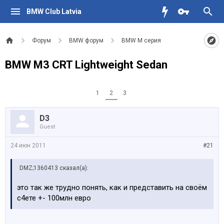
BMW Club Latvia
Форум
BMW форум
BMW M серия
BMW M3 CRT Lightweight Sedan
1
2
3
D3
Guest
24 июн 2011
#21
DMZ;1360413 сказал(а):
это так же трудно понять, как и представить на своём
с4ете +- 100млн евро