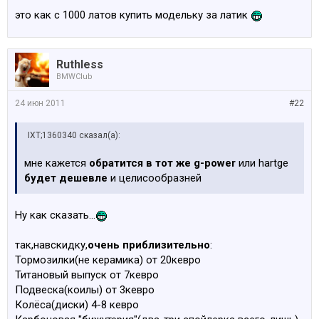
это как с 1000 латов купить модельку за латик
Ruthless
BMWClub
24 июн 2011
#22
IXT;1360340 сказал(а):
мне кажется
обратится в тот же g-power
или hartge
будет дешевле
и целисообразней
Ну как сказать...
так,навскидку,
очень приблизительно
:
Тормозилки(не керамика) от 20кевро
Титановый выпуск от 7кевро
Подвеска(коилы) от 3кевро
Колёса(диски) 4-8 кевро