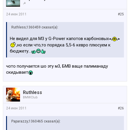
☭
24 июн 2011
#25
Ruthless;1360459 сказал(а):
Не видел для М3 у G-Power капотов карбоновых
,но если что,то порядка 5,5-6 кевро плюсуем к
бюджету...
чото получается шо эту м3, БМВ ваще палиманаду
скидывает
Ruthless
BMWClub
24 июн 2011
#26
Paparazzy;1360465 сказал(а):