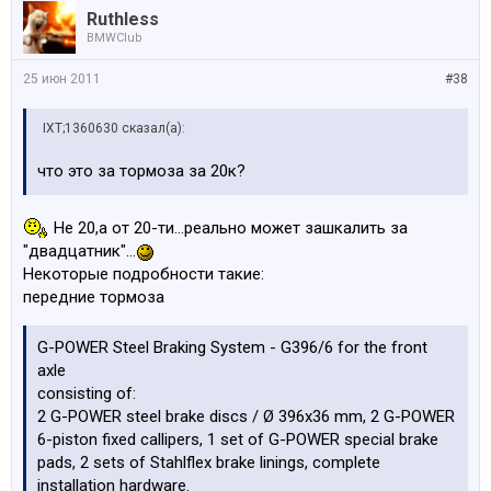
Ruthless
BMWClub
25 июн 2011
#38
IXT;1360630 сказал(а):
что это за тормоза за 20к?
Не 20,а от 20-ти...реально может зашкалить за
"двадцатник"...
Некоторые подробности такие:
передние тормоза
G-POWER Steel Braking System - G396/6 for the front
axle
consisting of:
2 G-POWER steel brake discs / Ø 396x36 mm, 2 G-POWER
6-piston fixed callipers, 1 set of G-POWER special brake
pads, 2 sets of Stahlflex brake linings, complete
installation hardware.