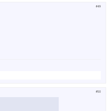
#49
#50