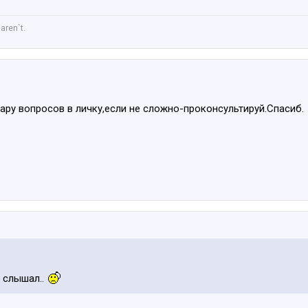
aren`t.
ару вопросов в личку,если не сложно-проконсультируй.Спасиб.
з слышал..