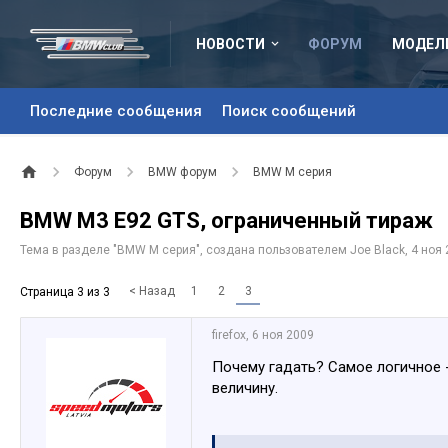
НОВОСТИ
ФОРУМ
МОДЕЛ
Последние сообщения
Поиск сообщений
Форум
BMW форум
BMW M серия
BMW M3 E92 GTS, ограниченный тираж
Тема в разделе "
BMW M серия
", создана пользователем
Joe Black
,
4 ноя
< Назад
1
2
3
Страница 3 из 3
firefox
,
6 ноя 2009
Почему гадать? Самое логичное 
величину.