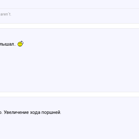
aren`t.
слышал..
. Увеличение хода поршней.