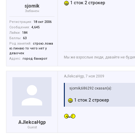
1 сток 2 строкер
sjomik
Забанен
Регистрация:
18 окт 2006
Сообщения:
4,645
Лайки:
184
Баллы:
63
Род занятий:
строю.лома
ю.пинаю то чего нет у
девочек
Мы же взрослые люди, давайте не будем 
Адрес:
город банкрот
AJlekcaHgp
,
7 ноя 2009
sjomik;686292 сказал(а):
1 сток 2 строкер
AJlekcaHgp
Guest