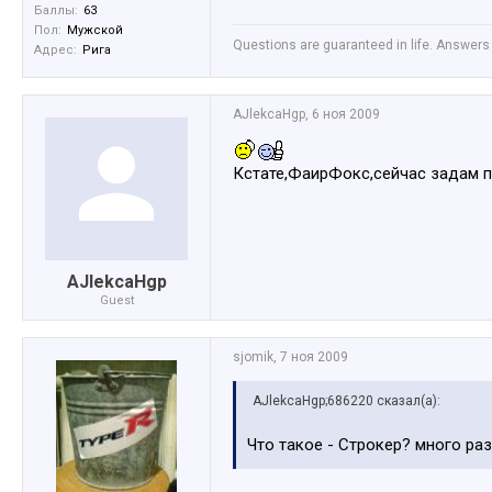
Баллы:
63
Пол:
Мужской
Questions are guaranteed in life. Answers 
Адрес:
Рига
AJlekcaHgp
,
6 ноя 2009
Кстате,ФаирФокс,сейчас задам п
AJlekcaHgp
Guest
sjomik
,
7 ноя 2009
AJlekcaHgp;686220 сказал(а):
Что такое - Строкер? много ра