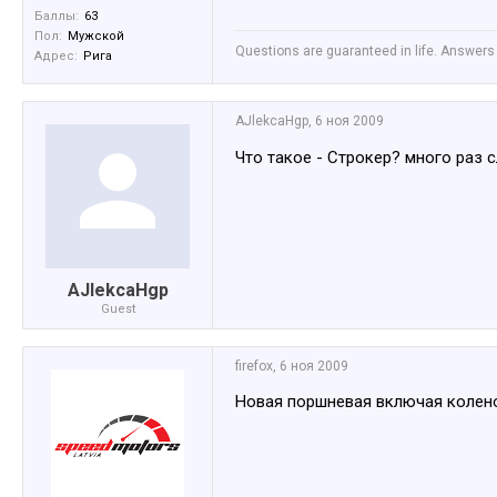
Баллы:
63
Пол:
Мужской
Questions are guaranteed in life. Answers 
Адрес:
Рига
AJlekcaHgp
,
6 ноя 2009
Что такое - Строкер? много раз 
AJlekcaHgp
Guest
firefox
,
6 ноя 2009
Новая поршневая включая колено