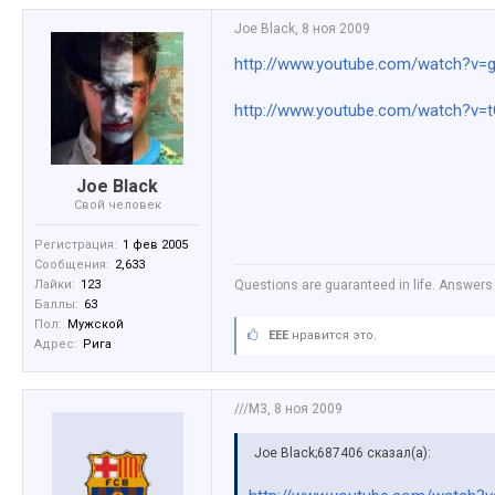
Joe Black
,
8 ноя 2009
http://www.youtube.com/watch?v=
http://www.youtube.com/watch?
Joe Black
Свой человек
Регистрация:
1 фев 2005
Сообщения:
2,633
Лайки:
123
Questions are guaranteed in life. Answers 
Баллы:
63
Пол:
Мужской
EEE
нравится это.
Адрес:
Рига
///M3
,
8 ноя 2009
Joe Black;687406 сказал(а):