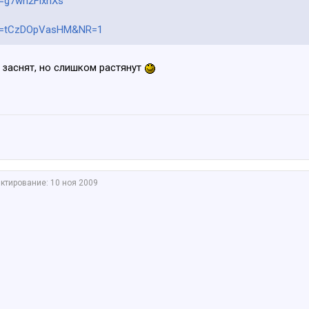
v=g7wh2FixhXs
?v=tCzDOpVasHM&NR=1
 заснят, но слишком растянут
ктирование:
10 ноя 2009