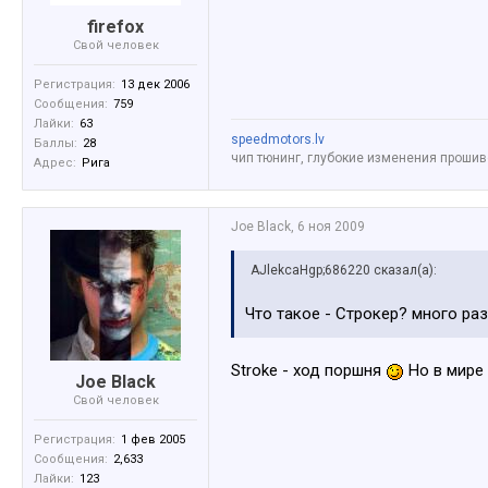
firefox
Свой человек
Регистрация:
13 дек 2006
Сообщения:
759
Лайки:
63
speedmotors.lv
Баллы:
28
чип тюнинг, глубокие изменения прошив
Адрес:
Рига
Joe Black
,
6 ноя 2009
AJlekcaHgp;686220 сказал(а):
Что такое - Строкер? много ра
Stroke - ход поршня
Но в мире
Joe Black
Свой человек
Регистрация:
1 фев 2005
Сообщения:
2,633
Лайки:
123