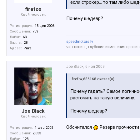
если строкер... то там либо ше
firefox
Свой человек
Почему шедевр?
Регистрация:
13 дек 2006
Сообщения:
759
Лайки:
63
speedmotors.lv
Баллы:
28
чип тюнинг, глубокие изменения прошив
Адрес:
Рига
Joe Black
,
6 ноя 2009
firefox;686168 сказал(а):
Почему гадать? Самое логично
расточить на такую величину.
Joe Black
Почему шедевр?
Свой человек
Обсчитался
Резерв прочности
Регистрация:
1 фев 2005
Сообщения:
2,633
Лайки:
123