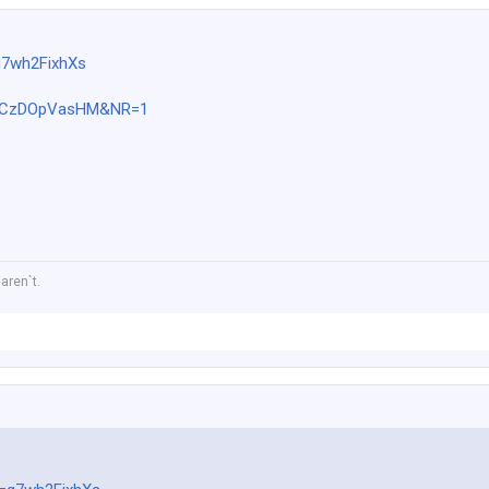
g7wh2FixhXs
v=tCzDOpVasHM&NR=1
aren`t.