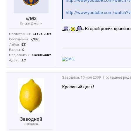
http://www.youtube.com/watch?
http://www.youtube.com/watch
///M3
Он же Джони
Второй ролик красиво
Регистрация:
24 янв 2009
Сообщения:
2,999
Лайки:
231
Баллы:
0
.
Род занятий:
Насяльника
Адрес:
ЕС
Заводной
,
10 ноя 2009
Последнее реда
Красивый цвет!
Заводной
Забанен