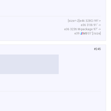
[size=-2]е46 328Сi 99'->
е36 318i 91' ->
e36 323ti M-package 97' ->
e39
/
/
/
M5
01'[/size]​
#245