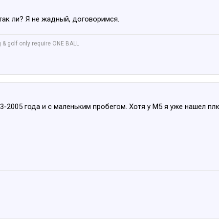
 так ли? Я не жадный, договоримся.
 & golf only require ONE BALL
03-2005 года и с маленьким пробегом. Хотя у М5 я уже нашел п