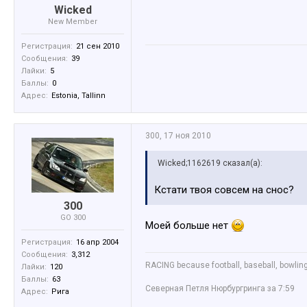
Wicked
New Member
Регистрация:
21 сен 2010
Сообщения:
39
Лайки:
5
Баллы:
0
Адрес:
Estonia, Tallinn
300
,
17 ноя 2010
Wicked;1162619 сказал(а):
Кстати твоя совсем на снос?
300
GO 300
Моей больше нет
Регистрация:
16 апр 2004
Сообщения:
3,312
RACING because football, baseball, bowling
Лайки:
120
Баллы:
63
Северная Петля Нюрбургринга за 7:59
Адрес:
Рига