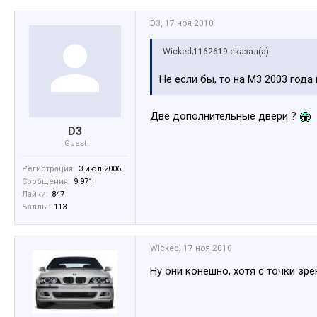
D3
,
17 ноя 2010
Wicked;1162619 сказал(а):
Не если бы, то на М3 2003 года
Две дополнительные двери ?
D3
Guest
Регистрация:
3 июл 2006
Сообщения:
9,971
Лайки:
847
Баллы:
113
Wicked
,
17 ноя 2010
Ну они конешно, хотя с точки зр