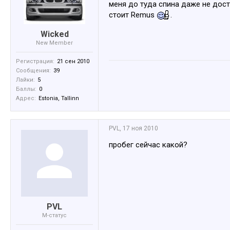
меня до туда спина даже не дост
стоит Remus
.
Wicked
New Member
Регистрация:
21 сен 2010
Сообщения:
39
Лайки:
5
Баллы:
0
Адрес:
Estonia, Tallinn
PVL
,
17 ноя 2010
пробег сейчас какой?
PVL
M-статус