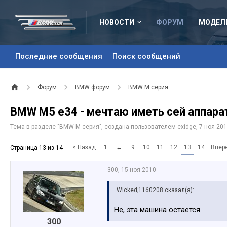
НОВОСТИ
ФОРУМ
МОДЕЛ
Последние сообщения
Поиск сообщений
Форум
BMW форум
BMW M серия
BMW M5 e34 - мечтаю иметь сей аппарат
Тема в разделе "
BMW M серия
", создана пользователем
exidge
,
7 ноя 20
< Назад
1
←
9
10
11
12
13
14
Впер
Страница 13 из 14
300
,
15 ноя 2010
Wicked;1160208 сказал(а):
Не, эта машина остается.
300