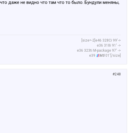
 что даже не видно что там что то было. Бундули меняны,
[size=-2]е46 328Сi 99'->
е36 318i 91' ->
e36 323ti M-package 97' ->
e39
/
/
/
M5
01'[/size]​
#248