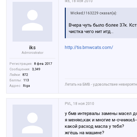
iks
,
18 ноя 2010
Wicked;1163229 сказал(а):
Вчера чуть было более 37к. Кс
чистка чего нит итд...
iks
http://tis.bmwcats.com/
Administrator
Регистрация:
8 фев 2017
Сообщения:
3,349
Лайки:
872
Баллы:
113
Летать на БМВ - удовольствие невероятное
Адрес:
Riga
PVL
,
18 ноя 2010
у бмв интервалы замены масел до
я меняю,как и многие м-очники,6
какой расход масла у тебя?
жгёшь на машине?