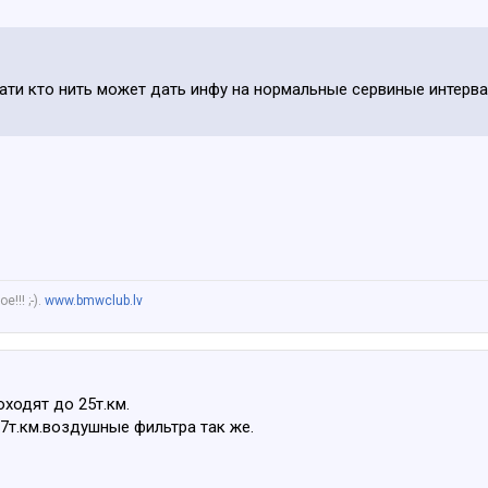
тати кто нить может дать инфу на нормальные сервиные интерв
!!! ;-).
www.bmwclub.lv
ходят до 25т.км.
-7т.км.воздушные фильтра так же.