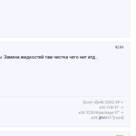
#249
 Замена жидкостей там чистка чего нит итд...
[size=-2]е46 328Сi 99'->
е36 318i 91' ->
e36 323ti M-package 97' ->
e39
/
/
/
M5
01'[/size]​