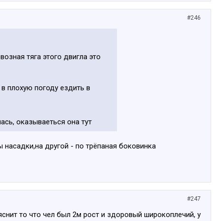
#246
возная тяга этого двигла это
 в плохую погоду ездить в
ась, оказываеться она тут
ы насадки,на другой - по трёпаная боковинка
#247
яснит то что чел был 2м рост и здоровый широкоплечий, у