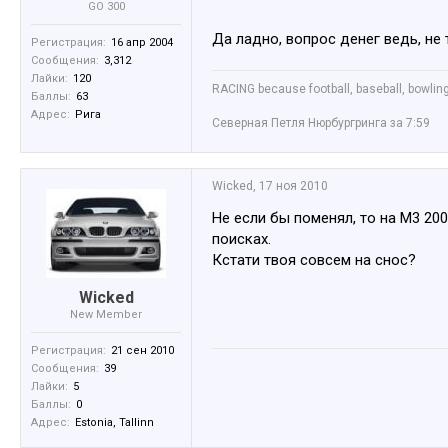
GO 300
Да ладно, вопрос денег ведь, не
Регистрация:
16 апр 2004
Сообщения:
3,312
Лайки:
120
RACING because football, baseball, bowling
Баллы:
63
Адрес:
Рига
Северная Петля Нюрбургринга за 7:59
Wicked
,
17 ноя 2010
Не если бы поменял, то на М3 20
поисках.
Кстати твоя совсем на снос?
Wicked
New Member
Регистрация:
21 сен 2010
Сообщения:
39
Лайки:
5
Баллы:
0
Адрес:
Estonia, Tallinn