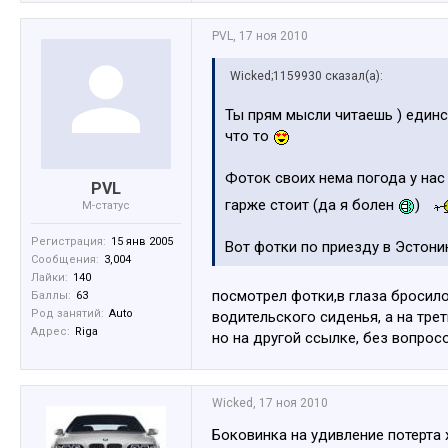
PVL
,
17 ноя 2010
Wicked;1159930 сказал(а):
Ты прям мысли читаешь ) единст
что то
Фоток своих нема погода у нас
PVL
гарже стоит (да я болен
)
M-статус
Регистрация:
15 янв 2005
Вот фотки по приезду в Эстони
Сообщения:
3,004
мелькала на форуме.
Лайки:
140
посмотрел фотки,в глаза бросило
Баллы:
63
http://foto.inbox.lv/autosweden
Род занятий:
Auto
водительского сиденья, а на треть
http://www.bmwpower.lv/member_
Адрес:
Riga
но на другой ссылке, без вопрос
Wicked
,
17 ноя 2010
Боковинка на удивление потерта 