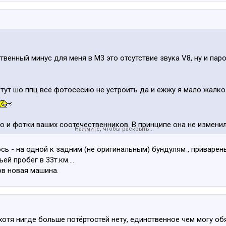
венный минус для меня в М3 это отсутствие звука V8, ну и паро
 тут шо ппц всё фотосесию не устроить да и ежжу я мало жалко
ю и фотки ваших соотечественников. В принципе она не изменил
Нажмите, чтобы раскрыть...
сь - на одной к задним (не оригинальным) бундулям , приварен
/BMW-M5-E39-Silver-EST
ей пробег в 33т.км....
gallery.php?gal_id=3695
ов новая машина.
хотя нигде больше потёртостей нету, единственное чем могу об