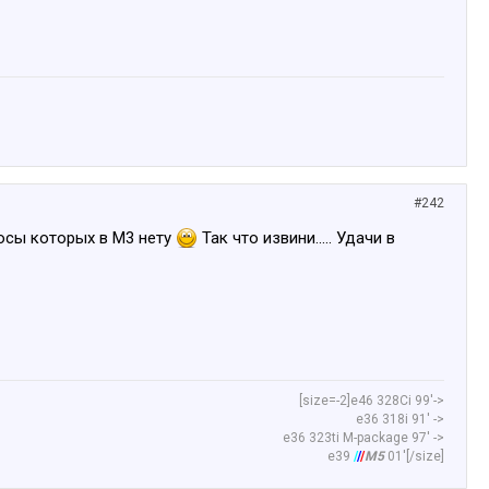
#242
люсы которых в М3 нету
Так что извини..... Удачи в
[size=-2]е46 328Сi 99'->
е36 318i 91' ->
e36 323ti M-package 97' ->
e39
/
/
/
M5
01'[/size]​