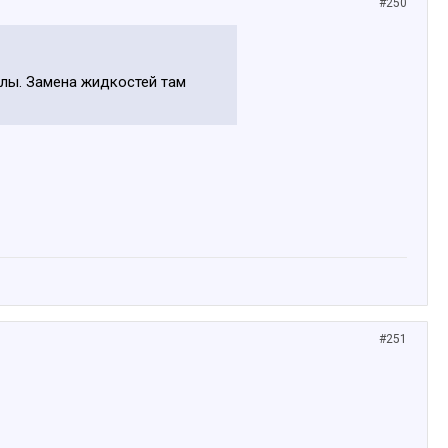
#250
алы. Замена жидкостей там
#251