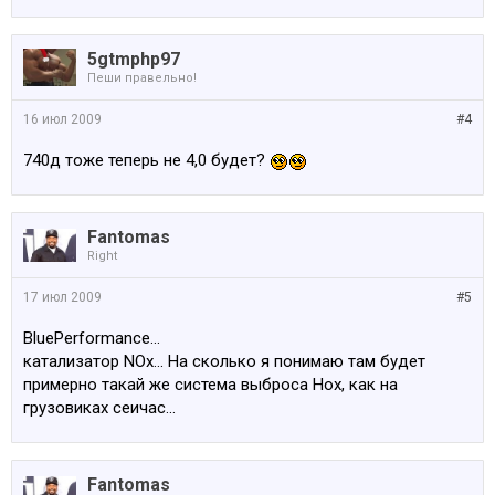
5gtmphp97
Пеши правельно!
16 июл 2009
#4
740д тоже теперь не 4,0 будет?
Fantomas
Right
17 июл 2009
#5
BluePerformance...
катализатор NOx... На сколько я понимаю там будет
примерно такай же система выброса Нох, как на
грузовиках сеичас...
Fantomas