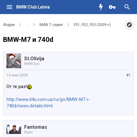
BMW Club Latvia
Форум
...
BMW 7 серия
F01, F02, F03 (2009->)
BMW-M7 и 740d
St.Olivija
BMWClub
16 июл 2009
#1
От те раз!
http://www.d4u.com.ua/ru/go/BMW-M7-i-
740d/news.details.html
Fantomas
Right