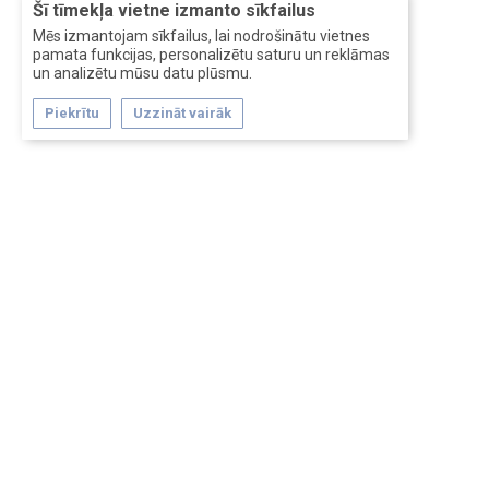
Šī tīmekļa vietne izmanto sīkfailus
Mēs izmantojam sīkfailus, lai nodrošinātu vietnes
pamata funkcijas, personalizētu saturu un reklāmas
un analizētu mūsu datu plūsmu.
Piekrītu
Uzzināt vairāk
Forum software by XenForo™
Перевод:
XF-Russia.ru
Сделано в
Entrypoint
Обратная связь
Помощь
Условия и правила