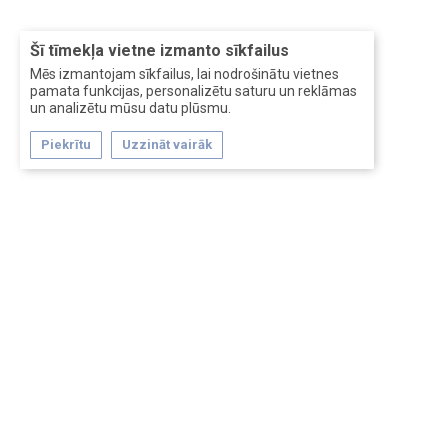
Šī tīmekļa vietne izmanto sīkfailus
Mēs izmantojam sīkfailus, lai nodrošinātu vietnes
pamata funkcijas, personalizētu saturu un reklāmas
un analizētu mūsu datu plūsmu.
Piekrītu
Uzzināt vairāk
Forum software by XenForo™
Перевод:
XF-Russia.ru
Сделано в
Entrypoint