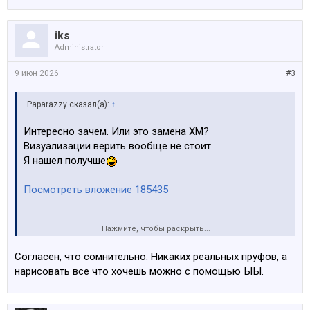
iks
Administrator
9 июн 2026
#3
Paparazzy сказал(а):
↑
Интересно зачем. Или это замена ХМ?
Визуализации верить вообще не стоит.
Я нашел получше
Посмотреть вложение 185435
Нажмите, чтобы раскрыть...
В целом сомнительно это всё. Не видел ни одной
шпионской фотки.
Cогласен, что сомнительно. Никаких реальных пруфов, а
нарисовать все что хочешь можно с помощью ЫЫ.