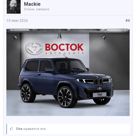
Mackie
Очень смешно
10 июн 2026
#4
Che
нравится это.