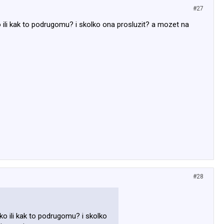
#27
sko ili kak to podrugomu? i skolko ona prosluzit? a mozet na
#28
usko ili kak to podrugomu? i skolko