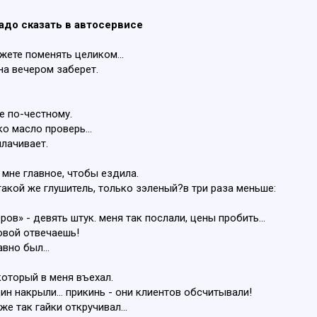
адо сказать в автосервисе
можете поменять целиком…
ена вечером заберет.
се по-честному.
ко масло проверь...
плачивает.
. мне главное, чтобы ездила.
ь такой же глушитель, только зэленый?в три раза меньше:
еров» - девять штук. меня так послали, цены пробить...
ловой отвечаешь!
авно был...
 который в меня въехал.
ин накрыли... прикинь - они клиентов обсчитывали!
же так гайки откручивал...