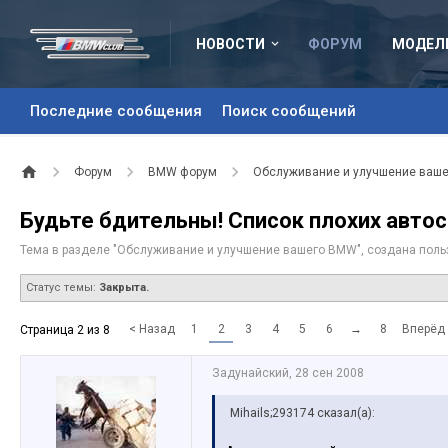
НОВОСТИ
ФОРУМ
МОДЕЛ
Последние сообщения
Поиск сообщений
Форум
BMW форум
Обслуживание и улучшение ваш
Будьте бдительны! Список плохих автос
Тема в разделе "
Обслуживание и улучшение вашего BMW
", создана пол
Статус темы:
Закрыта.
< Назад
1
2
3
4
5
6
→
8
Вперёд
Страница 2 из 8
Задунайский
,
28 сен 2008
Mihails;293174 сказал(а):