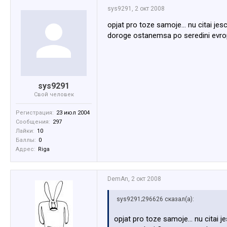
sys9291
,
2 окт 2008
opjat pro toze samoje... nu citai jes
doroge ostanemsa po seredini evropi
sys9291
Свой человек
Регистрация:
23 июл 2004
Сообщения:
297
Лайки:
10
Баллы:
0
Адрес:
Riga
DemAn
,
2 окт 2008
sys9291;296626 сказал(а):
opjat pro toze samoje... nu citai j