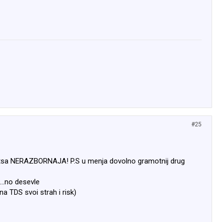
#25
itajetsa NERAZBORNAJA! P.S u menja dovolno gramotnij drug
...no desevle
na TDS svoi strah i risk)