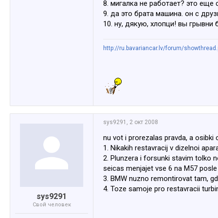
8. мигалка не работает? это еще 
9. да это брата машина. он с дру
10. ну, дякую, хлопци! вы грывни 
http://ru.bavariancar.lv/forum/showthread
sys9291
,
2 окт 2008
nu vot i prorezalas pravda, a osibki 
1. Nikakih restavracij v dizelnoi apar
2. Plunzera i forsunki stavim tolko
seicas menjajet vse 6 na M57 posle 
3. BMW nuzno remontirovat tam, gde 
4. Toze samoje pro restavracii turbi
sys9291
Свой человек