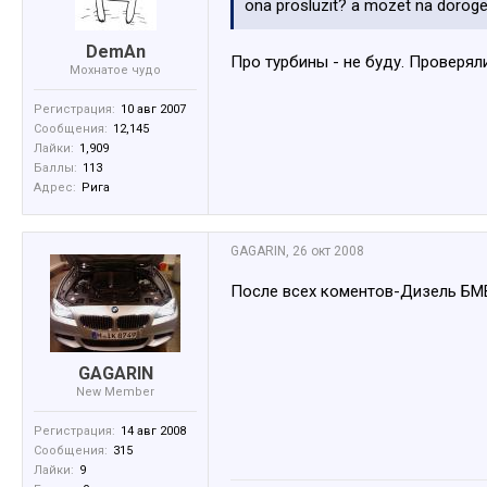
ona prosluzit? a mozet na doroge 
DemAn
Про турбины - не буду. Проверяли
Мохнатое чудо
Регистрация:
10 авг 2007
Сообщения:
12,145
Лайки:
1,909
Баллы:
113
Адрес:
Рига
GAGARIN
,
26 окт 2008
После всех коментов-Дизель БМ
GAGARIN
New Member
Регистрация:
14 авг 2008
Сообщения:
315
Лайки:
9