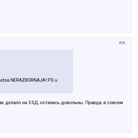
#26
sitajetsa NERAZBORNAJA! P.S u
к делало на 3.0Д, остались довольны. Правда, в совсем