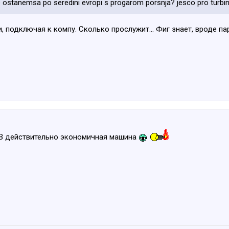
ostanemsa po seredini evropi s progarom porsnja? jesco pro turbini 
, подключая к компу. Сколько прослужит... Фиг знает, вроде па
В действительно экономичная машина