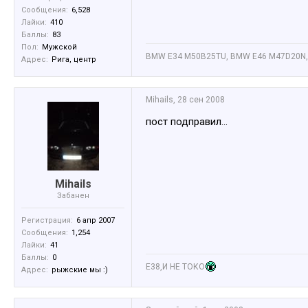
Сообщения:
6,528
Лайки:
410
Баллы:
83
Пол:
Мужской
BMW E34 M50B25TU, BMW E46 M47D20N,
Адрес:
Рига, центр
Mihails
,
28 сен 2008
пост подправил...
Mihails
Забанен
Регистрация:
6 апр 2007
Сообщения:
1,254
Лайки:
41
Баллы:
0
Е38,И НЕ ТОКО
Адрес:
рыжские мы :)