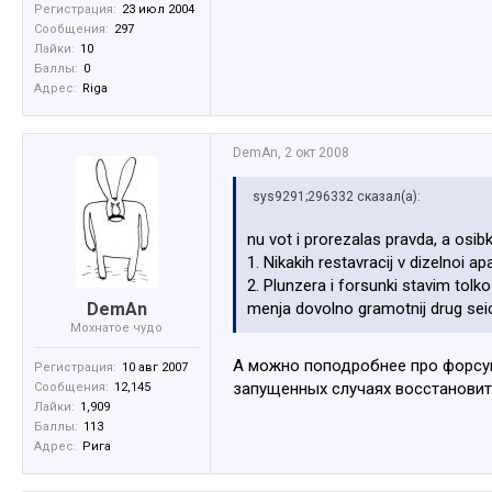
Регистрация:
23 июл 2004
Сообщения:
297
Лайки:
10
Баллы:
0
Адрес:
Riga
DemAn
,
2 окт 2008
sys9291;296332 сказал(а):
nu vot i prorezalas pravda, a osibk
1. Nikakih restavracij v dizelnoi ap
2. Plunzera i forsunki stavim tolk
DemAn
menja dovolno gramotnij drug seic
Мохнатое чудо
А можно поподробнее про форсун
Регистрация:
10 авг 2007
запущенных случаях восстановит
Сообщения:
12,145
Лайки:
1,909
Баллы:
113
Адрес:
Рига