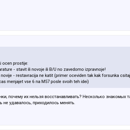
i ocen prostije:
arature - stavit ili novoje ili B/U no zavedomo izpravnoje!
o novije - restavracija ne katit (primer oceviden tak kak forsunka c
as menjajet vse 6 na M57 posle svoih teh idei)
ки, почему их нельзя восстанавливать? Несколько знакомых та
ь не удавалось, приходилось менять.