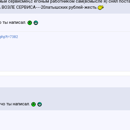
мый сервисмен,с егоным работником сам(всмысле я) снял пост
А ВОЗЛЕ СЕРВИСА---20латышских рублей-жесть.
о ты написал.
.php?t=7382
 чо ты написал.