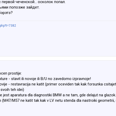
с первой чеченской... осколок попал.
зьями попозже зайдет.
бэрэтэ?
.php?t=7382
ocen prostije:
ature - stavit ili novoje ili B/U no zavedomo izpravnoje!
 novije - restavracija ne katit (primer oceviden tak kak forsunka cs
svoih teh idei)
jest aparatura dla diagnostiki BMW a ne tam, gde delajut na glazok.
n (M47/M57 ne katit tak kak v LV netu stenda dla nastroiki geometrii, 