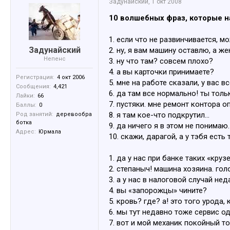
Задунайский
,
1 окт 2008
10 волшебных фраз, которые н
1. если что не развинчивается, 
Задунайский
2. ну, я вам машину оставлю, а ж
Непенс
3. ну что там? совсем плохо?
4. а вы карточки принимаете?
Регистрация:
4 окт 2006
5. мне на работе сказали, у вас в
Сообщения:
4,421
6. да там все нормально! ты толь
Лайки:
66
7. пустяки. мне ремонт контора о
Баллы:
0
8. я там кое-что подкрутил...
Род занятий:
деревообра
ботка
9. да ничего я в этом не понимаю
Адрес:
Юрмала
10. скажи, дарагой, а у тэбя ест
1. да у нас при банке таких «круз
2. степаныч! машина хозяина. го
3. а у нас в налоговой случай нед
4. вы «запорожцы» чините?
5. кровь? где? а! это того урода,
6. мы тут недавно тоже сервис од
7. вот и мой механик покойный то