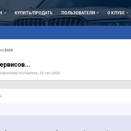
И
КУПИТЬ/ПРОДАТЬ
ПОЛЬЗОВАТЕЛИ
О КЛУБЕ
его BMW
ервисов...
ьзователем
michaelsss
,
25 сен 2008
.
 >