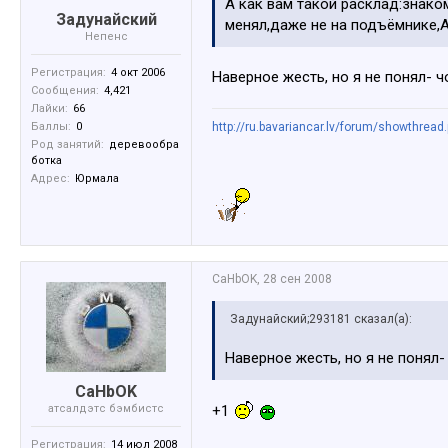
А как вам такой расклад:знако
Задунайский
менял,даже не на подъёмнике,
Непенс
Регистрация:
4 окт 2006
Наверное жесть, но я не понял- ч
Сообщения:
4,421
Лайки:
66
Баллы:
0
http://ru.bavariancar.lv/forum/showthread
Род занятий:
деревообра
ботка
Адрес:
Юрмала
CaHbOK
,
28 сен 2008
Задунайский;293181 сказал(а):
Наверное жесть, но я не понял-
CaHbOK
атсалдэтс бэмбистс
+1
Регистрация:
14 июл 2008