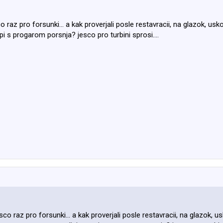
co raz pro forsunki... a kak proverjali posle restavracii, na glazok, u
 s progarom porsnja? jesco pro turbini sprosi....
esco raz pro forsunki... a kak proverjali posle restavracii, na glazok, 