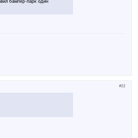
авил бампер-парк один
#22