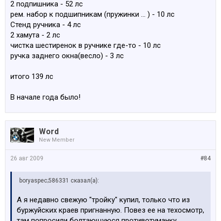
2 подпишника - 52 лс
рем. набор к подшипникам (пружинки ... ) - 10 лс
Стенд ручника - 4 лс
2 хамута - 2 лс
чистка шестиренок в ручнике где-то - 10 лс
ручка заднего окна(весло) - 3 лс
итого 139 лс
В начале года было!
Word
New Member
26 авг 2009
#84
boryaspec;586331 сказал(а):
А я недавно свежую "тройку" купил, только что из
буржуйских краев пригнанную. Повез ее на техосмотр,
там попросили болтающуюся противотуманку