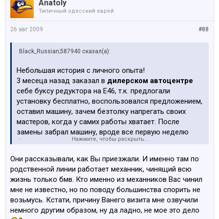
Anatoly
веселую вещь,
букса редуктора - установленна на
Типичный одесский еврей
оборот!
Думаю знающие люди поймут, т.к. у буксы
редуктора имееться одно положение( усиленное ) в
26 авг 2009
#88
котором ее устанавливают!
Поехал в дилерский автоцентр (
прошло 3 месеца),
Black_Russian;587940 сказал(а):
конечно как пологаеться начали задавать глупые
вопросы по поводу откуда вы это знаете и т.д., после
Небольшая история с личного опыта!
подняли авто и согласились с тем что букса
3 месеца назад заказал в
дилерском автоцентре
установлена неправильно, предложиди сразу же
себе буксу редуктора на Е46, т.к. предлогали
переделать, но день был солнечный и выходной,
установку бесплатно, воспользовался предложением,
записался на другой день, конечно же все сделали,
оставил машину, зачем безтолку напрегать своих
но суть тут в другом, как и раньше затрагивал тему по
мастеров, когда у самих работы хватает. После
поводу
автоцентров специализируещихся по
замены забрал машину, вроде все первую неделю
BMW
, люди (механики) работают там обычные, как в
Нажмите, чтобы раскрыть...
было хорошо, затем снова начались подергивания в
любом другом месте, учитывая нынещнюю ситуацию,
момент старта, т.к. это не часто было, не было
мастер который на самом деле разбираеться в
BMW
Они рассказывали, как Вы приезжали. И именно там по
времени этим заняться вопросом, на прошлых
не будет работать за 200-300лс в месец!
И тогда
родственной линии работает механник, чинящий всю
выходных все же загнал на подъемник авто провести
беруться за работу обычные мастера которые путают
жизнь только бмв. Кто именно из механников Вас чинил
профилактику, и мой мастер констатировал такую
местами детали и т.д.
мне не известно, но по поводу большинства спорить не
веселую вещь,
букса редуктора - установленна на
Нельзя автоцентры считать специализированей чем
возьмусь. Кстати, причину Ванего визита мне озвучили
оборот!
Думаю знающие люди поймут, т.к. у буксы
тот же дядя Вася, к сожелению это так и есть!
немного другим образом, ну да ладно, не мое это дело
редуктора имееться одно положение( усиленное ) в