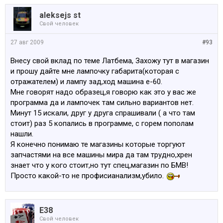
aleksejs st
Свой человек
27 авг 2009
#93
Внесу свой вклад по теме Латбема, Захожу тут в магазин
и прошу дайте мне лампочку габарита(которая с
отражателем) и лампу зад,ход машина е-60.
Мне говорят надо образец,я говорю как это у вас же
программа да и лампочек там сильно вариантов нет.
Минут 15 искали, друг у друга спрашивали ( а что там
стоит) раз 5 копались в программе, с горем пополам
нашли.
Я конечно понимаю те магазины которые торгуют
запчастями на все машины мира да там трудно,хрен
знает что у кого стоит,но тут спец,магазин по БМВ!
Просто какой-то не профисианализм,убило.
E38
Свой человек