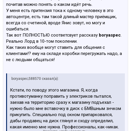
почитав можно понять о каком идёт речь.
У меня есть притензия тока к одному человеку в это
автоцентре, есть там такой длиный мастер приёмщик,
всегда со счетиной, вроде Янис зовут, но могу и
ошибаться.
Так вот ПОЛНОСТЬЮ соответсвует рассказу
boryaspec
.
Реально Лорд в 10-том поколении.
Как таких вообще могут ставить для общения с
клиентами!? ему на складе коробки перегружать надо, а
не с людьми общаться!
boryaspec;588570 сказал(а):
Кстати, по поводу этого магазина. Я, когда
противотуманку поправить у электриков пытался,
заехав на территорию сразу к магазину подъехал -
нужно было мне вставочку в диск с БМВшным знчком
прикупить. Специально под окном припарковался,
дабы продавец на диск глянул и сходу определил,
какая именно мне нужна. Профессионалы, как-никак.