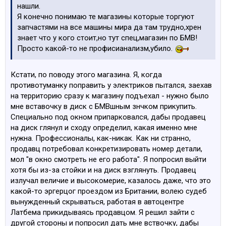
нашли.
Я конечно понимаю те магазины которые торгуют
запчастями на все машины мира да там трудно,хрен
знает что у кого стоит,но тут спец,магазин по БМВ!
Просто какой-то не профисианализм,убило.
Кстати, по поводу этого магазина. Я, когда
противотуманку поправить у электриков пытался, заехав
на территорию сразу к магазину подъехал - нужно было
мне вставочку в диск с БМВшным знчком прикупить.
Специально под окном припарковался, дабы продавец
на диск глянул и сходу определил, какая именно мне
нужна. Профессионалы, как-никак. Как ни странно,
продавц потребовал конкретизировать номер детали,
мол "в окно смотреть не его работа". Я попросил выйти
хотя бы из-за стойки и на диск взглянуть. Продавец
излучал величие и высокомерие, казалось даже, что это
какой-то эргерцог проездом из Британии, волею судеб
вынужденный скрываться, работая в автоцентре
Латбема прикидываясь продавцом. Я решил зайти с
другой стороны и попросил дать мне вствочку, дабы