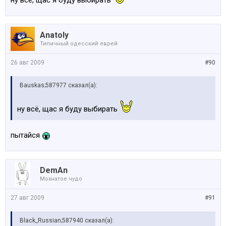
ну всё, щас я буду выбирать
Как замечал не раз, каждый автосервисс, какой бы
он не был, совершает ошибки, т.к. там работаю люди,
главное нести ответственность за совершенные
Anatoly
ошибки и испровлять!
Типичный одесский еврей
26 авг 2009
#90
Bauskas;587977 сказал(а):
ну всё, щас я буду выбирать
пытайся
DemAn
Мохнатое чудо
27 авг 2009
#91
Black_Russian;587940 сказал(а):