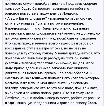
примерить оную - подойдет или нет. Продавец скорчил
гримассу, будто бы просил переписать на себя его
родовое поместье в тихом центре Лондона.
- А если Вы ее сломаете? - язвительно изрек он, - вот
купите сначала за 4 лата, а потом и примеряйте.
Я предопложил что от банального прикладывания
вставочки к диску сломаться в ней ничего не должно, но
потомок великих князей (я надеюсь) был непреклонен.
Что характерно, в течение всего нашего разговора он
восседал на стуле в метре от окна, но не разу не
повернул в ту сторону голову. Я начал догадываться, что
привлечь его внимание (и разбудить хотя бы каплю
участия и теплоты) теоретически можно, но для этого
надо прямо здесь и сейчас заказать как минимум
двигатель от новой М5, причем - со всем обвесом. К
счастью из-за стеллажей появился его коллега, который
мельком взглянув на мой диск, вытащил искомую
вставку, заверил что это то что мне надо, принял 4 лата,
выбил чек и вежливо попрощался. Это я к тому что в
Латбеме, как и в любом наверно месте, работают разные
люди - знающие, бездельники и далее по списку. Жаль