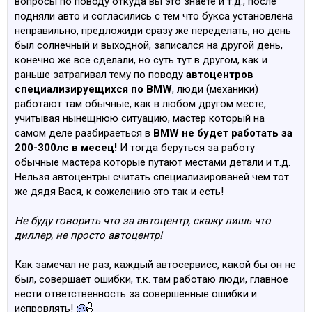
вопросы по поводу откуда вы это знаете и т.д., после
подняли авто и согласились с тем что букса установлена
неправильно, предложиди сразу же переделать, но день
был солнечный и выходной, записался на другой день,
конечно же все сделали, но суть тут в другом, как и
раньше затрагивал тему по поводу
автоцентров
специализируещихся по BMW
, люди (механики)
работают там обычные, как в любом другом месте,
учитывая нынещнюю ситуацию, мастер который на
самом деле разбираеться в
BMW не будет работать за
200-300лс в месец!
И тогда беруться за работу
обычные мастера которые путают местами детали и т.д.
Нельзя автоцентры считать специализированей чем тот
же дядя Вася, к сожелению это так и есть!
Не буду говорить что за автоцентр, скажу лишь что
диллер, не просто автоцентр!
Как замечал не раз, каждый автосервисс, какой бы он не
был, совершает ошибки, т.к. там работаю люди, главное
нести ответственность за совершенные ошибки и
испровлять!