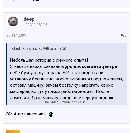
deep
Всегда рядом
26 авг 2009
#87
Black_Russian;587940 сказал(а):
Небольшая история с личного опыта!
3 месеца назад заказал в
дилерском автоцентре
себе буксу редуктора на Е46, т.к. предлогали
установку бесплатно, воспользовался предложением,
оставил машину, зачем безтолку напрегать своих
мастеров, когда у самих работы хватает. После
замены забрал машину, вроде все первую неделю
Нажмите, чтобы раскрыть...
было хорошо, затем снова начались подергивания в
момент старта, т.к. это не часто было, не было
BM Auto наверняка..
времени этим заняться вопросом, на прошлых
выходных все же загнал на подъемник авто провести
профилактику, и мой мастер констатировал такую