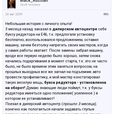
Black_Russian
Свой человек
26 авг 2009
#86
Небольшая история с личного опыта!
3 месеца назад заказал в
дилерском автоцентре
себе
буксу редуктора на Е46, т.к. предлогали установку
бесплатно, воспользовался предложением, оставил
машину, зачем безтолку напрегать своих мастеров, когда
у самих работы хватает. После замены забрал машину,
вроде все первую неделю было хорошо, затем снова
начались подергивания в момент старта, т.к. это не часто
было, не было времени этим заняться вопросом, на
прошлых выходных все же загнал на подъемник авто
провести профилактику, и мой мастер констатировал
такую веселую вещь,
букса редуктора - установленна
на оборот!
Думаю знающие люди поймут, т.к. у буксы
редуктора имееться одно положение( усиленное ) в
котором ее устанавливают!
Поехал в дилерский автоцентр (
прошло 3 месеца),
конечно как пологаеться начали задавать глупые