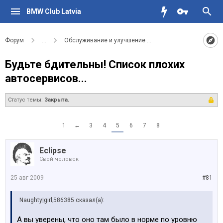
BMW Club Latvia
Форум
...
Обслуживание и улучшение вашего BMW
Будьте бдительны! Список плохих
автосервисов...
Статус темы:
Закрыта.
1
←
3
4
5
6
7
8
Eclipse
Свой человек
25 авг 2009
#81
Naughty|girl;586385 сказал(а):
А вы уверены, что оно там было в норме по уровню