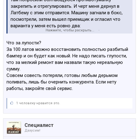
закрепить и отрегулировать. И черт меня дернул в
Латбему с этим отправится. Машину загнали в бокс,
посмотрели, затем вышел приемщик и огласил что
варианта у меня есть ровно два:
Нажмите, чтобы раскрыть...
1. За 5 латов снять противотуманки вообще, пройти
техосмотр, а потом за ту же пятерку их на место
Что за лупости?
вернут.
За 100 латов можно восстановить полностью разбитый
2. За сто с чем-то латов ремонтировать бампер, мол,
бампер и он будет как новый. Не надо писать глупости,
"все там в кашу и противотуманку зафиксировать
что за мелкий ремонт вам назвали такую нереальную
технически невозможно".
сумму.
Совсем совесть потеряли, готовы любым дерьмом
Оба варианта меня как-то не обрадовали, так что я
поливать, лишь бы очернить конкурента. Если нету
поехал в сервис, специализирующийся конкретно на
работы, закройте свой сервис.
ремонте бамперов. Как ни странно там с меня взяли 4
лата - какая-то защелка там выскочила и надо было
ее на место вернуть - без какого-либо
1 человеку нравится это.
дополнительного ремонта.
Чегой-то меня в Латбему эту больше не тянет.
Специалист
Дахусим!