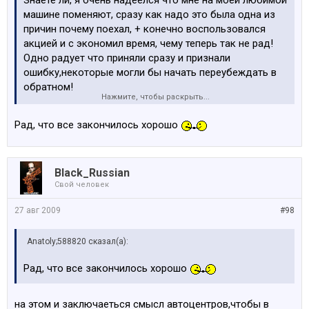
Знаете ли, я очень надеелся что мне на моей любимой
машине поменяют, сразу как надо это была одна из
причин почему поехал, + конечно воспользовался
акцией и с экономил время, чему теперь так не рад!
Одно радует что приняли сразу и признали
ошибку,некоторые могли бы начать переубеждать в
обратном!
Нажмите, чтобы раскрыть...
Было все именно так как я написал, рассказать
можно конечно и так что я влетел туда со стружкой, и
Рад, что все закончилось хорошо
сказал что после замены буксы машина вся
поцарапанна!
Чинил меня тот который не работал в понедельник, и
Black_Russian
я не настаивал на том чтобы человек выходил в не
Свой человек
рабочий день и дождался вторника!
27 авг 2009
#98
Anatoly;588820 сказал(а):
Рад, что все закончилось хорошо
на этом и заключаеться смысл автоцентров,чтобы в