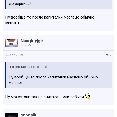
до сервиса?
Ну вообще-то после капиталки маслецо обычно
меняют....
Naughty|girl
New Member
25 авг 2009
#82
Eclipse;586393 сказал(а):
Ну вообще-то после капиталки маслецо обычно
меняют....
Ну может они так не считают ....или забыли
snoopik