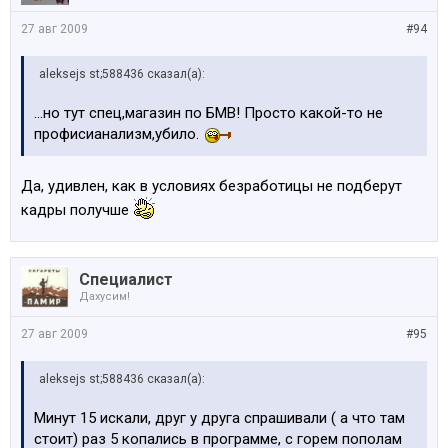
27 авг 2009
#94
aleksejs st;588436 сказал(а):
...но тут спец,магазин по БМВ! Просто какой-то не
профисианализм,убило.
Да, удивлен, как в условиях безработицы не подберут
кадры получше
Специалист
Дахусим!
27 авг 2009
#95
aleksejs st;588436 сказал(а):
Минут 15 искали, друг у друга спрашивали ( а что там
стоит) раз 5 копались в программе, с горем пополам