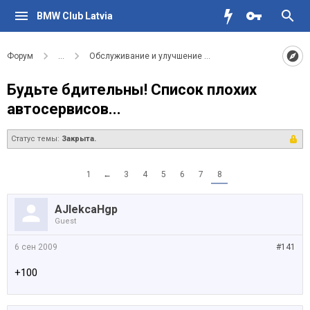
BMW Club Latvia
Форум
...
Обслуживание и улучшение вашего BMW
Будьте бдительны! Список плохих
автосервисов...
Статус темы:
Закрыта.
1
←
3
4
5
6
7
8
AJlekcaHgp
Guest
6 сен 2009
#141
+100