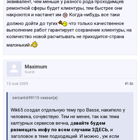
эквивалент, чем меньше у разного рода проходимцев
ремонтной сферы будет клиентуры, тем быстрее они
накроются и настанет им
Когда-нибудь все таки
должно дойти до тугих
что только качественное
выполнение работ гарантирует сохранение клиентуры, на
количество новой расчитывать не приходится-страна
малэнький
Maximum
Guest
15 ноя 2009
#146
serzant;699115 сказал(а):
Wik65 создал отдельную тему про Basse, накипело у
человека, сочувствую. Тем не менее, так как тема
халтурных сервисов вечна, д
авайте будем
размещать инфу по всем случаям ЗДЕСЬ
, и
заголовок в теме подходящий. И можно , уж если