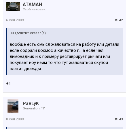
АТАМАН
Свой человек
6 сен 2009
#142
IXT;598202 сказал(а):
вообще есть смысл жаловаться на работу или детали
есле содрали космос а качество г... а есле чел
лимонадник и к примеру реставрирует рычаги или
покупает ноу нэйм то что тут жаловаться скупой
платит дважды
+1
PaVLyK
Generation "П"
8 сен 2009
#143