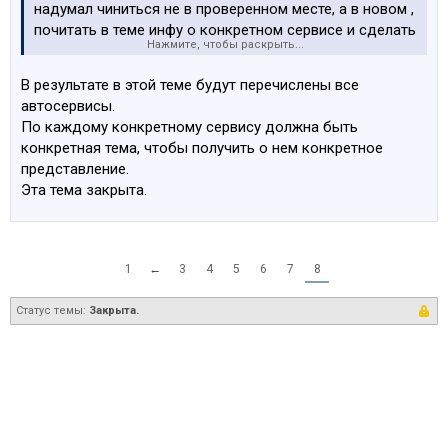
надумал чиниться не в проверенном месте, а в новом ,
почитать в теме инфу о конкретном сервисе и сделать
Нажмите, чтобы раскрыть...
свои выводы, стоит ли проводить эксперименты за
свой счет и на свой риск, либо все-таки нет. Наличие
В результате в этой теме будут перечислены все
максимального количества информации будет иметь
автосервисы.
свой реальный денежный эквивалент, чем меньше у
По каждому конкретному сервису должна быть
разного рода проходимцев ремонтной сферы будет
конкретная тема, чтобы получить о нем конкретное
клиентуры, тем быстрее они накроются и настанет им
представление.
Когда-нибудь все таки должно дойти до тугих
Эта тема закрыта.
что только качественное выполнение работ
гарантирует сохранение клиентуры, на количество
новой расчитывать не приходится-страна малэнький
1
←
3
4
5
6
7
8
Статус темы:
Закрыта.