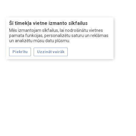
Šī tīmekļa vietne izmanto sīkfailus
Mēs izmantojam sīkfailus, lai nodrošinātu vietnes
pamata funkcijas, personalizētu saturu un reklāmas
un analizētu mūsu datu plūsmu.
Piekrītu
Uzzināt vairāk
Forum software by XenForo™
Перевод:
XF-Russia.ru
Сделано в
Entrypoint