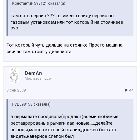
КонстантиН;598121 сказал(а):
Там есть сервис ??? ты имееш ввиду сервис по
газовым установкам или тот который на стоянкеее
???
Тот который чуть дальше на стоянке.Просто машина
сейчас там стоит у дизелиста.
DemAn
Мохнатое чудо
8 сен 2009
#144
PVL;598153 сказал(а):
в пермалате продавали(продают)всеми любимые
реставрированые рычаги как новые......делайте
выводы,мастер который ставил,должен был это
видеть,наверное слепой был...