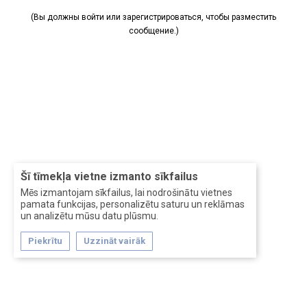
(Вы должны войти или зарегистрироваться, чтобы разместить
сообщение.)
Šī tīmekļa vietne izmanto sīkfailus
Mēs izmantojam sīkfailus, lai nodrošinātu vietnes
pamata funkcijas, personalizētu saturu un reklāmas
un analizētu mūsu datu plūsmu.
Piekrītu
Uzzināt vairāk