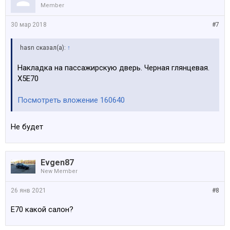
Member
30 мар 2018
#7
hasn сказал(а):
↑
Накладка на пассажирскую дверь. Черная глянцевая.
Х5Е70
Посмотреть вложение 160640
Не будет
Evgen87
New Member
26 янв 2021
#8
Е70 какой салон?