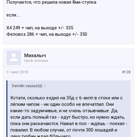
Получается, что решила новая 8ми-ступка
если....
X4 249 + чип, на выходе +/- 335
Феловоз 286 + чип, на выходе +/- 350
Михалыч
Свой человек
11 июл 2018
#128
DemAn сказал(а):
↑
Кстати, сколько ездил на 35д с 6-акпп в стоке или с
лёгким чипом - ни один особо не впечатлил. Они
какие-то задумчивые, и не очень отзывчивые. Да,
если дать полный газ - едут быстро, но нужно ждать,
пока они раскачаются. Нажал в пол - ждёшь - поехал -
повалил. В любом случае, от почти 300 лошадей и
двух турбин ждал бОльшего.