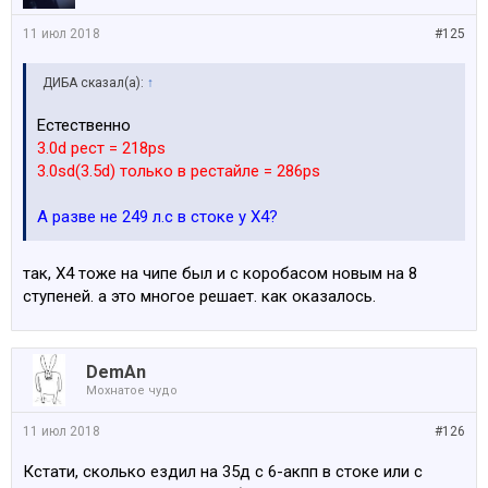
11 июл 2018
#125
ДИБА сказал(а):
↑
Естественно
3.0d рест = 218ps
3.0sd(3.5d) только в рестайле = 286ps
А разве не 249 л.с в стоке у Х4?
так, Х4 тоже на чипе был и с коробасом новым на 8
ступеней. а это многое решает. как оказалось.
DemAn
Мохнатое чудо
11 июл 2018
#126
Кстати, сколько ездил на 35д с 6-акпп в стоке или с