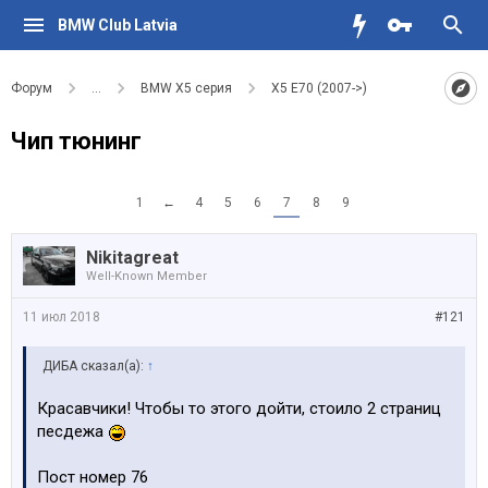
BMW Club Latvia
Форум
...
BMW X5 серия
X5 E70 (2007->)
Чип тюнинг
1
←
4
5
6
7
8
9
Nikitagreat
Well-Known Member
11 июл 2018
#121
ДИБА сказал(а):
↑
Красавчики! Чтобы то этого дойти, стоило 2 страниц
песдежа
Пост номер 76