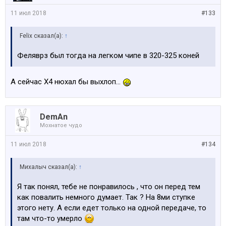
11 июл 2018
#133
Felix сказал(а):
↑
Феляврз был тогда на легком чипе в 320-325 коней
А сейчас Х4 нюхал бы выхлоп...
DemAn
Мохнатое чудо
11 июл 2018
#134
Михалыч сказал(а):
↑
Я так понял, тебе не понравилось , что он перед тем
как повалить немного думает. Так ? На 8ми ступке
этого нету. А если едет только на одной передаче, то
там что-то умерло