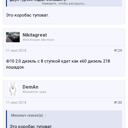
Нажмите, чтобы раскрыть...
Фелин - да, весёлый, но там далеко не сток и не
Это коробас туповат.
лёгкий чип.
Nikitagreat
Well-Known Member
11 июл 2018
#129
Ф10 2.0 дизель с 8 ступкой едет как е60 дизель 218
лошадок.
DemAn
Мохнатое чудо
11 июл 2018
#130
Михалыч сказал(а):
↑
Это коробас туповат.