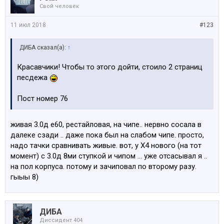
Свой человек
11 июл 2018
#123
ДИБА сказал(а):
↑
Красавчики! Чтобы то этого дойти, стоило 2 страниц
песдежа
Пост номер 76
живая 3.0д е60, рестайловая, на чипе.. нервно сосала в
далеке сзади .. даже пока был на слабом чипе. просто,
надо тачки сравнивать живые. вот, у Х4 нового (на тот
момент) с 3.0д 8ми ступкой и чипом ... уже отсасывал я ..
на пол корпуса. потому и зачиповал по второму разу.
гыыы 8)
ДИБА
Диссидент 404