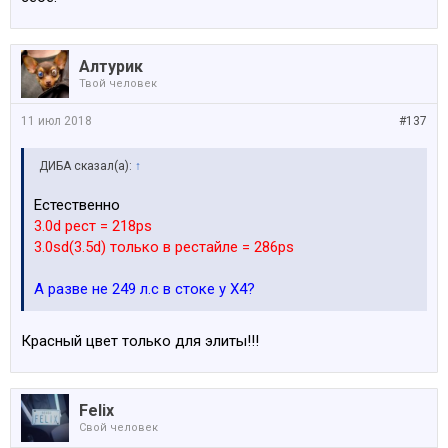
Алтурик
Твой человек
11 июл 2018
#137
ДИБА сказал(а):
↑
Естественно
3.0d рест = 218ps
3.0sd(3.5d) только в рестайле = 286ps
А разве не 249 л.с в стоке у Х4?
Красный цвет только для элиты!!!
Felix
Свой человек