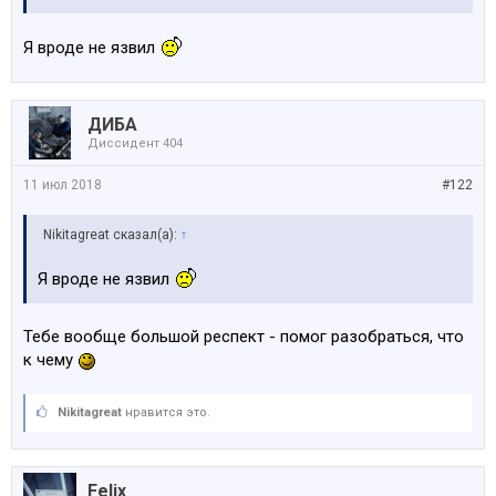
Я вроде не язвил
ДИБА
Диссидент 404
11 июл 2018
#122
Nikitagreat сказал(а):
↑
Я вроде не язвил
Тебе вообще большой респект - помог разобраться, что
к чему
Nikitagreat
нравится это.
Felix