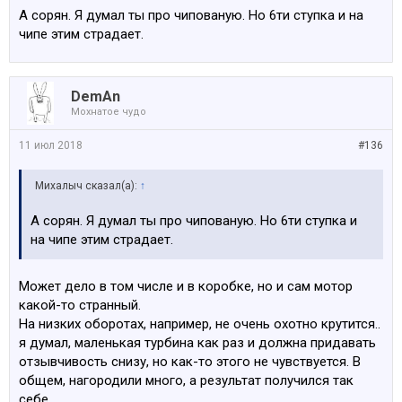
А сорян. Я думал ты про чипованую. Но 6ти ступка и на
чипе этим страдает.
DemAn
Мохнатое чудо
11 июл 2018
#136
Михалыч сказал(а):
↑
А сорян. Я думал ты про чипованую. Но 6ти ступка и
на чипе этим страдает.
Может дело в том числе и в коробке, но и сам мотор
какой-то странный.
На низких оборотах, например, не очень охотно крутится..
я думал, маленькая турбина как раз и должна придавать
отзывчивость снизу, но как-то этого не чувствуется. В
общем, нагородили много, а результат получился так
себе.