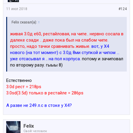
11 июл 2018
#124
Felix сказал(а):
↑
живая 3.0д е60, рестайловая, на чипе.. нервно сосала в
далеке сзади .. даже пока был на слабом чипе.
просто, надо тачки сравнивать живые.
вот, у Х4
нового (на тот момент) с 3.0д 8ми ступкой и чипом ...
уже отсасывал я .. на пол корпуса.
потому и зачиповал
по второму разу. гыыы 8)
Естественно
3.0d рест = 218ps
3.0sd(3.5d) только в рестайле = 286ps
А разве не 249 л.с в стоке у Х4?
Felix
Свой человек