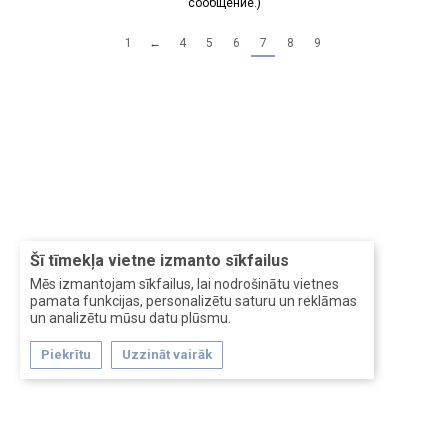
сообщение.)
1
←
4
5
6
7
8
9
Šī tīmekļa vietne izmanto sīkfailus
Mēs izmantojam sīkfailus, lai nodrošinātu vietnes
pamata funkcijas, personalizētu saturu un reklāmas
un analizētu mūsu datu plūsmu.
Piekrītu
Uzzināt vairāk