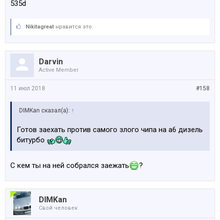
535d
Nikitagreat
нравится это.
Darvin
Active Member
11 июл 2018
#158
DIMKan сказал(а):
↑
Готов заехать против самого злого чипа на а6 дизель
битурбо
С кем ты на ней собрался заежать
?
DIMKan
Свой человек