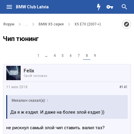
BMW Club Latvia
Форум
...
BMW X5 серия
X5 E70 (2007->)
Чип тюнинг
1
←
4
5
6
7
8
9
Felix
Свой человек
11 июл 2018
#141
Михалыч сказал(а):
↑
Да я ж ездил. И даже на более злой ездил ))
не рискнул самый злой чип ставить. валил таз?