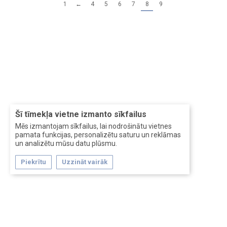
1
←
4
5
6
7
8
9
Šī tīmekļa vietne izmanto sīkfailus
Mēs izmantojam sīkfailus, lai nodrošinātu vietnes
pamata funkcijas, personalizētu saturu un reklāmas
un analizētu mūsu datu plūsmu.
Piekrītu
Uzzināt vairāk