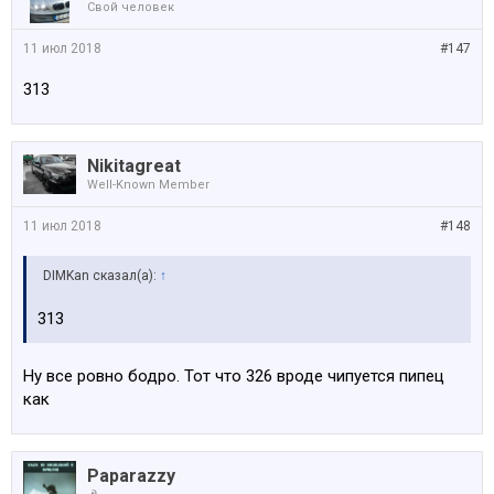
Свой человек
11 июл 2018
#147
313
Nikitagreat
Well-Known Member
11 июл 2018
#148
DIMKan сказал(а):
↑
313
Ну все ровно бодро. Тот что 326 вроде чипуется пипец
как
Paparazzy