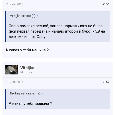
11 июл 2018
#156
Vitaljka сказал(а):
↑
Свою замерял весной, зацепа нормального не было
(вся первая передача и начало второй в букс) - 5.8 на
легком чипе от Слоу!
А какая у тебя машина ?
Vitaljka
Member
11 июл 2018
#157
Nikitagreat сказал(а):
↑
А какая у тебя машина ?