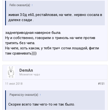
Felix сказал(а):
↑
живая 3.0д е60, рестайловая, на чипе.. нервно сосала в
далеке сзади .
заднеприводная наверное была.
Ну и собственно, говорили о триноль на чипе против
трипять без чипа.
На чипе, хоть каком, у тебя три+ сотни лошадей, фигли
там сравнивать))))
DemAn
Мохнатое чудо
11 июл 2018
#151
Paparazzy сказал(а):
↑
Скорее всего там чего-то не так было.