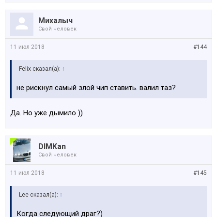
Михалыч
Свой человек
11 июл 2018
#144
Felix сказал(а):
↑
не рискнул самый злой чип ставить. валил таз?
Да. Но уже дымило ))
DIMKan
Свой человек
11 июл 2018
#145
Lee сказал(а):
↑
Когда следующий драг?)