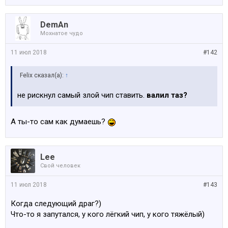
DemAn
Мохнатое чудо
11 июл 2018
#142
Felix сказал(а):
↑
не рискнул самый злой чип ставить.
валил таз?
А ты-то сам как думаешь?
Lee
Свой человек
11 июл 2018
#143
Когда следующий драг?)
Что-то я запутался, у кого лёгкий чип, у кого тяжёлый)