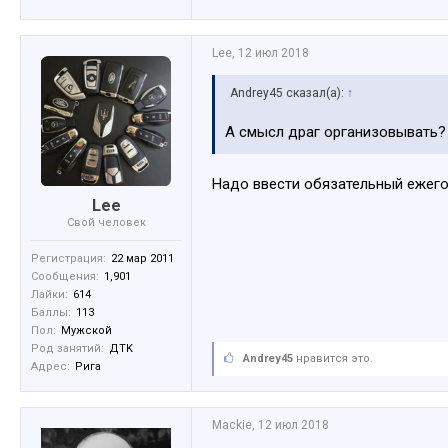
Lee
,
12 июл 2018
Andrey45 сказал(а):
↑
А смысл драг организовывать? 
Надо ввести обязательный ежегод
Lee
Свой человек
Регистрация:
22 мар 2011
Сообщения:
1,901
Лайки:
614
Баллы:
113
Пол:
Мужской
Род занятий:
ДTK
Andrey45
нравится это.
Адрес:
Рига
Mackie
,
12 июл 2018