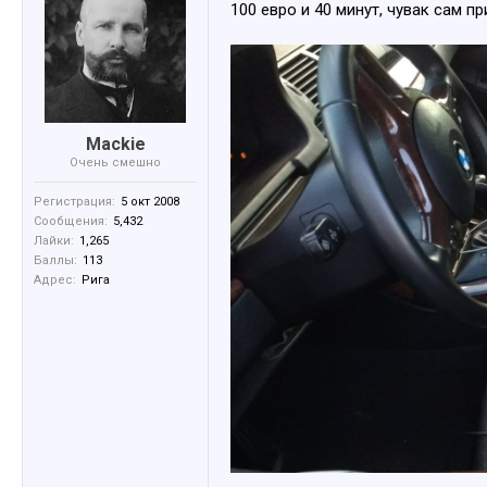
100 евро и 40 минут, чувак сам 
Mackie
Очень смешно
Регистрация:
5 окт 2008
Сообщения:
5,432
Лайки:
1,265
Баллы:
113
Адрес:
Рига