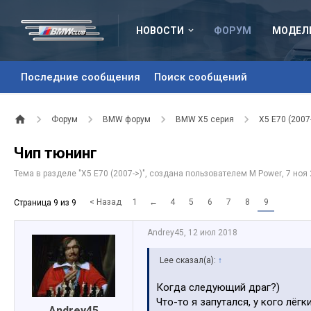
НОВОСТИ
ФОРУМ
МОДЕЛ
Последние сообщения
Поиск сообщений
Форум
BMW форум
BMW X5 серия
X5 E70 (2007
Чип тюнинг
Тема в разделе "
X5 E70 (2007->)
", создана пользователем
M Power
,
7 ноя
< Назад
1
←
4
5
6
7
8
9
Страница 9 из 9
Andrey45
,
12 июл 2018
Lee сказал(а):
↑
Когда следующий драг?)
Что-то я запутался, у кого лёгк
Andrey45