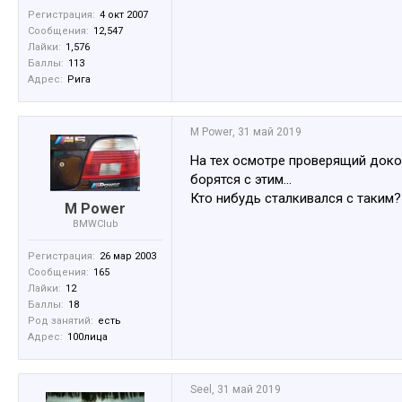
Регистрация:
4 окт 2007
Сообщения:
12,547
Лайки:
1,576
Баллы:
113
Адрес:
Рига
M Power
,
31 май 2019
На тех осмотре проверящий доко
борятся с этим...
Кто нибудь сталкивался с таким
M Power
BMWClub
Регистрация:
26 мар 2003
Сообщения:
165
Лайки:
12
Баллы:
18
Род занятий:
есть
Адрес:
100лица
Seel
,
31 май 2019