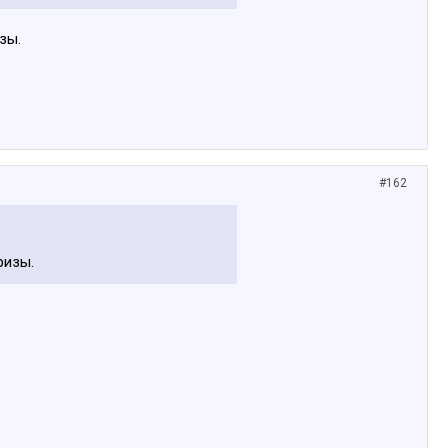
зы.
#162
ризы.