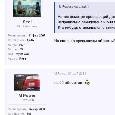
M Power сказал(а):
↑
На тех осмотре проверящий док
Seel
неправильно зачипована и они б
Свой человек
Кто нибудь сталкивался с таки
Регистрация:
11 фев 2007
Сообщения:
1,416
На сколько превышены обороты? 
Лайки:
160
Баллы:
63
Пол:
Мужской
Адрес:
Рига
M Power
,
31 май 2019
на 90 оборотов...
M Power
BMWClub
Регистрация:
26 мар 2003
Сообщения:
165