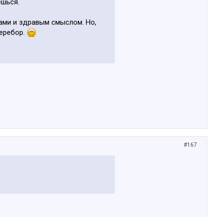
ешься.
тами и здравым смыслом. Но,
перебор.
#167