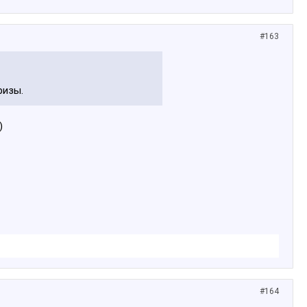
#163
ризы.
)
#164