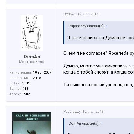
DemAn
,
12 июл 2018
Paparazzy сказал(а):
↑
Я так и написал, а Деман не со
С чем я не согласен? Я же тебе 
DemAn
Мохнатое чудо
Думаю, многие уже смирились с т
когда с тобой спорят, а когда с
Регистрация:
10 авг 2007
Сообщения:
12,145
Лайки:
1,911
Ты вышел на новый уровень, по
Баллы:
113
Адрес:
Рига
Paparazzy
,
12 июл 2018
DemAn сказал(а):
↑