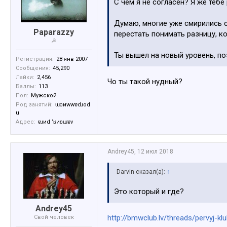
С чем я не согласен? Я же теб
Думаю, многие уже смирились с
Paparazzy
перестать понимать разницу, ко
☭
Ты вышел на новый уровень, п
Регистрация:
28 янв 2007
Сообщения:
45,290
Лайки:
2,456
Чо ты такой нудный?
Баллы:
113
Пол:
Мужской
Род занятий:
ɯɔиwwɐdɹоd
u
Адрес:
ɐɹиd ‘ʁиʚɯɐv
Andrey45
,
12 июл 2018
Darvin сказал(а):
↑
Это который и где?
Andrey45
http://bmwclub.lv/threads/pervyj-kl
Свой человек