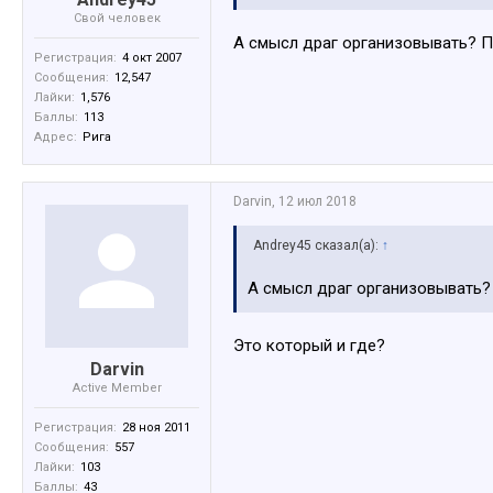
Свой человек
А смысл драг организовывать? Пр
Регистрация:
4 окт 2007
Сообщения:
12,547
Лайки:
1,576
Баллы:
113
Адрес:
Рига
Darvin
,
12 июл 2018
Andrey45 сказал(а):
↑
А смысл драг организовывать? 
Это который и где?
Darvin
Active Member
Регистрация:
28 ноя 2011
Сообщения:
557
Лайки:
103
Баллы:
43