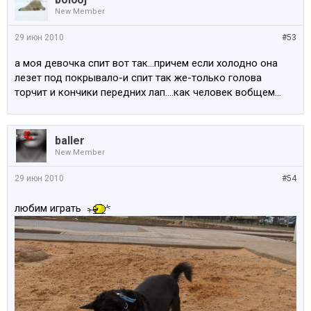
New Member
29 июн 2010
#53
а моя девочка спит вот так...причем если холодно она
лезет под покрывало-и спит так же-только голова
торчит и кончики передних лап....как человек вобщем...
baller
New Member
29 июн 2010
#54
любим играть