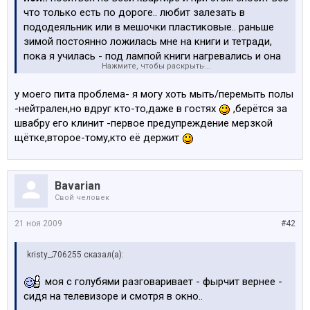
что только есть по дороге.. любит залезать в
пододеяльник или в мешочки пластиковые.. раньше
зимой постоянно ложилась мне на книги и тетради,
пока я училась - под лампой книги нагревались и она
Нажмите, чтобы раскрыть...
там пристраивалась как ни в чём не бывало и учись
ты как хош.. игрушки от ёлки у нас теперь все
у моего пита проблема- я могу хоть мыть/перемыть полы
пластмассовые, так как один год она снесла и ёлку со
-нейтрален,но вдруг кто-то,даже в гостях
,берётся за
всеми игрушками, дождик тоже пожевать любит..
швабру его клинит -первое предупреждение мерзкой
хмм.. особенно мы любим гонять птичек с
щётке,второе-тому,кто её держит
подоконника - только один раз это плохо кончилось,
так как бедная кытя влетела лбом в окно, ведь
рванула с коридора, снесла всё со стола но с
Bavarian
огромным грохотом её "остановило" окно..
Свой человек
приколов с этим чудом много..
а вот что умеет?! дверь, зараза, в мою комнату умеет
21 ноя 2009
#42
открывать, порой аж ручку приходиться снимать что-
бы спокойно спать можно было.. и воробьёв ловить
kristy_;706255 сказал(а):
умеет, в деревне поймала на чердаке одного, раз -
два и от птички лиш перья с хвоста остались..
моя с голубями разговаривает - фырчит вернее -
охотница, блин..
сидя на телевизоре и смотря в окно..