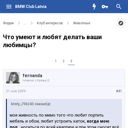
BMW Club Latvia
Форум
...
Клуб интересов
Животные
Что умеют и любят делать ваши
любимцы?
1
2
3
fernanda
помеха справа ))
21 ноя 2009
#41
kristy_;706243 сказал(а):
моя живность по мимо того что любит портить
мебель и обои, любит устроить каток,
когда мою
пол..
носиться по всей квартире и при этом сносит всё