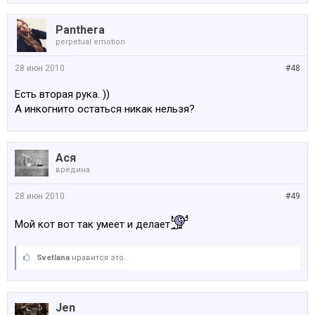
Panthera
perpetual emotion
28 июн 2010
#48
Есть вторая рука. ))
А инкогнито остаться никак нельзя?
Ася
вредина
28 июн 2010
#49
Мой кот вот так умеет и делает
Svetlana
нравится это.
Jen