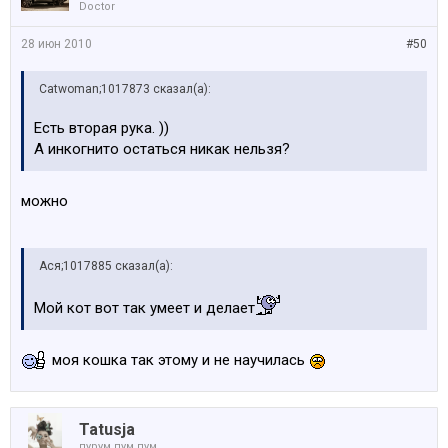
Doctor
28 июн 2010
#50
Catwoman;1017873 сказал(а):
Есть вторая рука. ))
А инкогнито остаться никак нельзя?
можно
Ася;1017885 сказал(а):
Мой кот вот так умеет и делает
моя кошка так этому и не научилась
Tatusja
пурум пум пум