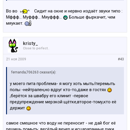
Во во
Сидит на окне и нервно издаёт звуки типо :
Мффф... Муффф... Мяуффф...
Больше фыркачит, чем
мяукает.
kristy_
Close to perfect..
21 ноя 2009
#43
fernanda;706263 сказал(а):
у моего пита проблема- я могу хоть мыть/перемыть
полы -нейтрален,но вдруг кто-то,даже в гостях
,берётся за швабру его клинит -первое
предупреждение мерзкой щётке,второе-тому,кто её
держит
самое смешное что воду не переносит - не дай бог её
решишь помыть: весёлый вечер и исцарапанные руки