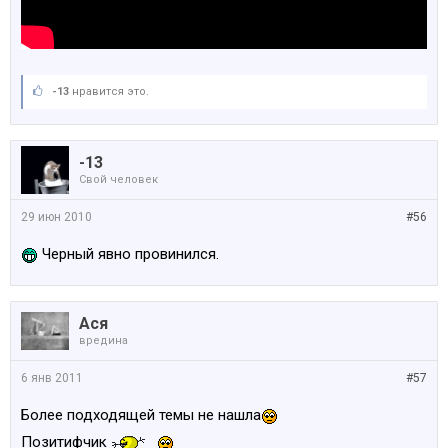
-13
нравится это.
-13
Свой человек
29 июн 2010
#56
Черный явно провинился.
Ася
вредина
6 янв 2011
#57
Более подходящей темы не нашла
Позитифчик