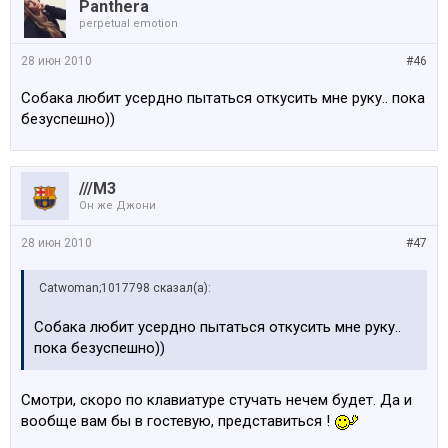
Panthera
perpetual emotion
28 июн 2010
#46
Собака любит усердно пытаться откусить мне руку.. пока
безуспешно))
///M3
Он же Джони
28 июн 2010
#47
Catwoman;1017798 сказал(а):
Собака любит усердно пытаться откусить мне руку..
пока безуспешно))
Смотри, скоро по клавиатуре стучать нечем будет. Да и
вообще вам бы в гостевую, представиться !