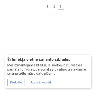
1
2
3
Šī tīmekļa vietne izmanto sīkfailus
Mēs izmantojam sīkfailus, lai nodrošinātu vietnes
pamata funkcijas, personalizētu saturu un reklāmas
un analizētu mūsu datu plūsmu.
Piekrītu
Uzzināt vairāk