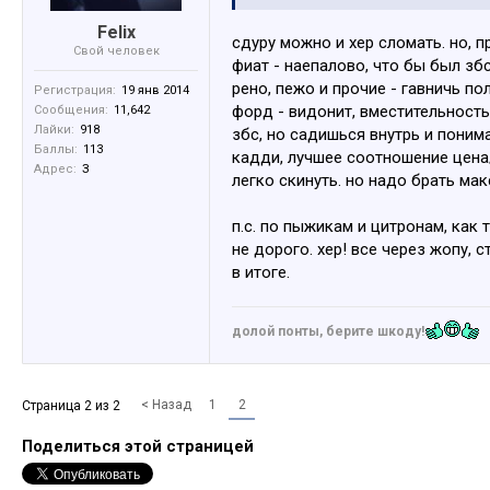
Felix
сдуру можно и хер сломать. но, п
Свой человек
фиат - наепалово, что бы был збс
рено, пежо и прочие - гавничь по
Регистрация:
19 янв 2014
форд - видонит, вместительность
Сообщения:
11,642
Лайки:
918
збс, но садишься внутрь и понима
Баллы:
113
кадди, лучшее соотношение цена/
Адрес:
З
легко скинуть. но надо брать мак
п.с. по пыжикам и цитронам, как
не дорого. хер! все через жопу,
в итоге.
долой понты, берите шкоду!
< Назад
1
2
Страница 2 из 2
Поделиться этой страницей