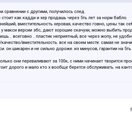
ри сравнении с другими, получилось след.
 стоит как кадди и хер продашь через 5ть лет за норм бабло.
лнейший, вместительность херовая, качество говно, цены так се
 у макси версии збс, дают хорошие скачухи, можно выбить продл
ешь .. всеговно .. пластик неприятный, все через жопу, не удоб
качество/вместительность. все на своем месте. самая не значи
си. он шикарен и не сильно дороже. из минусов, гарантии на 5ть
 только они переваливают за 100к, с ними начинает творится пр
 стоит дорого и мало кто х вообще берется обслуживать. на ка