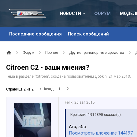
НОВОСТИ
ФОРУМ
МОДЕЛ
Последние сообщения
Поиск сообщений
Форум
Прочее
Другие транспортные средства
Citroen C2 - ваши мнения?
Тема в разделе "
Citroen
", создана пользователем
Ljo6kin
,
21 мар 2013
.
< Назад
1
2
Страница 2 из 2
Felix
,
26 авг 2015
Крокодил;1916890 сказал(а):
Ага, збс.
Посмотреть вложение 144197