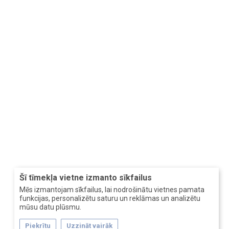
Šī tīmekļa vietne izmanto sīkfailus
Mēs izmantojam sīkfailus, lai nodrošinātu vietnes pamata
funkcijas, personalizētu saturu un reklāmas un analizētu
mūsu datu plūsmu.
Piekrītu
Uzzināt vairāk