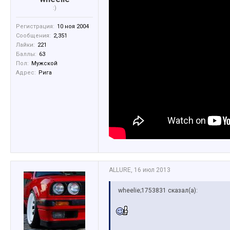
:)
Регистрация:
10 ноя 2004
Сообщения:
2,351
Лайки:
221
Баллы:
63
Пол:
Мужской
Адрес:
Рига
ALLURE
,
16 июл 2013
wheelie;1753831 сказал(а):