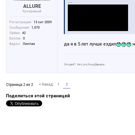
.....
ALLURE
Кучерявый
Регистрация:
13 окт 2009
Сообщения:
1,070
Лайки:
42
Баллы:
0
да я в 5 лет лучше ездил
н
Адрес:
Лиепая
Это рай?...Нет, это Нью-Джерси...
< Назад
1
2
Страница 2 из 2
Поделиться этой страницей