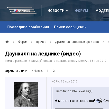
НОВОСТИ
ФОРУМ
МОДЕЛ
Последние сообщения
Поиск сообщений
Форум
Прочее
Другие транспортные средства
Даунхилл на леднике (видео)
Тема в разделе "
Веломир
", создана пользователем
DemAn
,
15 ноя 2010
.
< Назад
1
2
Страница 2 из 2
KORN
,
16 ноя 2010
DemAn;1161340 сказал(а):
А мне вот это нравится!
Смо