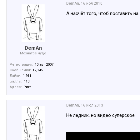
DemAn
,
16 ноя 2010
А насчёт того, чтоб поставить на 
DemAn
Мохнатое чудо
Регистрация:
10 авг 2007
Сообщения:
12,145
Лайки:
1,911
Баллы:
113
Адрес:
Рига
DemAn
,
16 июл 2013
Не ледник, но видео суперское.