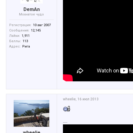
DemAn
Мохнатое чудо
Регистрация:
10 авг 2007
Сообщения:
12,145
Лайки:
1,911
Баллы:
113
Адрес:
Рига
wheelie
,
16 июл 2013
.....
wheelie