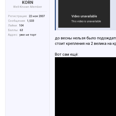
KORN
Well-Known Member
Регистрация:
22 ноя 2007
Сообщения:
1,533
Лайки:
104
Баллы:
63
Адрес:
уже не торт
до весны нельзя было подождать 
стоит крепления на 2 велика на к
Вот сам ещё: