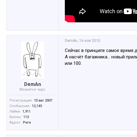
DemAn
,
16 ноя 2010
Сейчас в принципе самое время д
А насчёт багажника... новый при
или 100.
DemAn
Мохнатое чудо
Регистрация:
10 авг 2007
Сообщения:
12,145
Лайки:
1,911
Баллы:
113
Адрес:
Рига