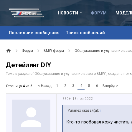
НОВОСТИ
ФОРУМ
МОДЕЛ
Последние сообщения
Поиск сообщений
Форум
BMW форум
Обслуживание и улучшение ваш
Детейлинг DIY
Тема в разделе "
Обслуживание и улучшение вашего BMW
", создана пол
< Назад
1
2
3
4
5
6
Вперёд >
Страница 4 из 6
330+
,
18 ноя 2022
Yuranex сказал(а):
↑
Кто-то пробовал кожу чистить