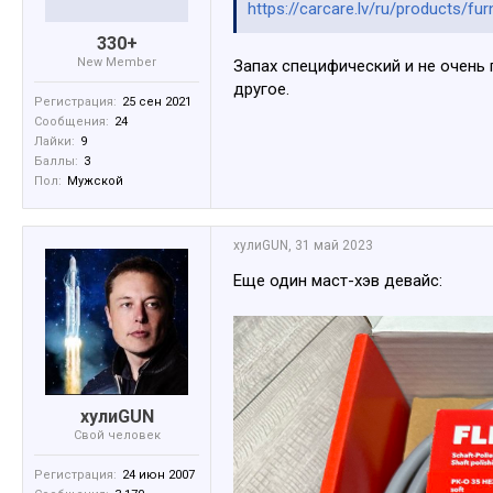
https://carcare.lv/ru/products/furn
330+
New Member
Запах специфический и не очень п
другое.
Регистрация:
25 сен 2021
Сообщения:
24
Лайки:
9
Баллы:
3
Пол:
Мужской
хулиGUN
,
31 май 2023
Еще один маст-хэв девайс:
хулиGUN
Свой человек
Регистрация:
24 июн 2007