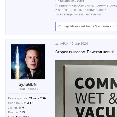
Не важно, как едет.
Главное — как объяснить, почему это но
И знаешь, что самое гениальное?
Ты всё ещё хочешь это купить.
bigi
,
Muxa
и
nikitaec777
нравится это
хулиGUN
,
15 апр 2024
Сгорел пылесос. Приехал новый:
хулиGUN
Свой человек
Регистрация:
24 июн 2007
Сообщения:
3,170
Лайки:
849
Баллы:
113