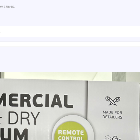
рмально.
.