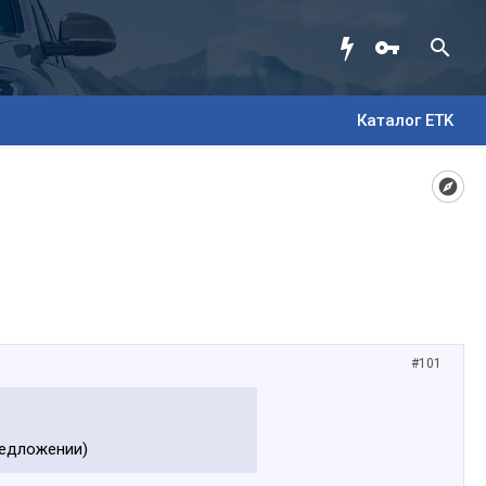
Каталог ETK
#101
редложении)