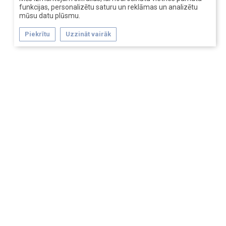
funkcijas, personalizētu saturu un reklāmas un analizētu
mūsu datu plūsmu.
Piekrītu
Uzzināt vairāk