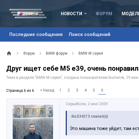
НОВОСТИ
ФОРУМ
МОДЕЛ
Последние сообщения
Поиск сообщений
Форум
BMW форум
BMW M серия
Друг ищет себе М5 e39, очень понравил
Тема в разделе "
BMW M серия
", создана пользователем
Bumerok
,
29 июн
< Назад
1
2
3
4
5
6
Страница 6 из 6
СерыйВолк
,
2 июл 2009
iks;534213 сказал(а):
Это машина тоже уйдет, там ес