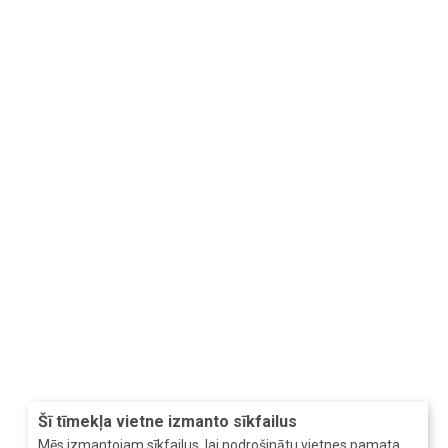
Šī tīmekļa vietne izmanto sīkfailus
Mēs izmantojam sīkfailus, lai nodrošinātu vietnes pamata