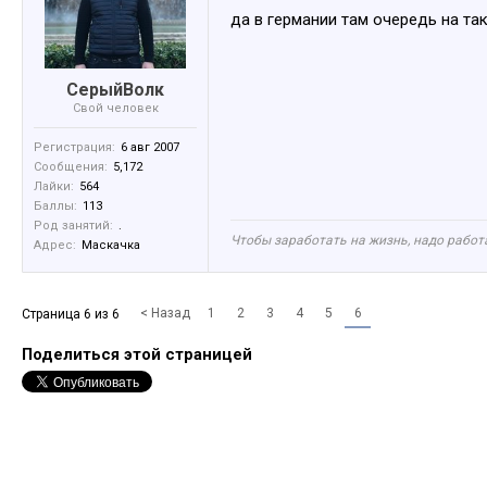
да в германии там очередь на та
СерыйВолк
Свой человек
Регистрация:
6 авг 2007
Сообщения:
5,172
Лайки:
564
Баллы:
113
Род занятий:
.
Чтобы заработать на жизнь, надо работа
Адрес:
Маскачка
< Назад
1
2
3
4
5
6
Страница 6 из 6
Поделиться этой страницей