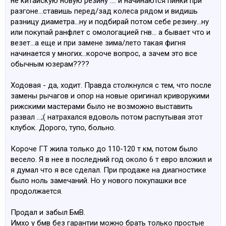
не китайскую новую резину .... и начинаются пинки при
разгоне...ставишь перед/зад колеса рядом и видишь
- ну про ходовую нет смысла обсуждать, замененной
разницу диаметра...ну и подбирай потом себе резину...ну
детали хватает года на 1-3, если проезжать за год не
или покупай ранфлет с омологацией гнв... а бывает что и
менее 30к. И это на больших колёсах.
везет...а еще и при замене зима/лето такая фигня
начинается у многих...короче вопрос, а зачем это все
- у всех F серий проблема с кейслесс ручками и
обычным юзерам????
проводами парков (фишка).
- у любой F серии отгнивает защита тормозных
Ходовая - да, ходит. Правда столкнулся с тем, что после
дисков, она алюминиевая.
замены рычагов и опор на новые оригинал криворукими
рижскими мастерами было не возможно выставить
А мотор да, но едет хорошо!)
развал ...;( натрахался вдоволь потом распутывая этот
клубок. Дорого, тупо, больно.
Короче ГТ жила только до 110-120 т км, потом было
весело. Я в нее в последний год около 6 т евро вложил и
я думал что я все сделал. При продаже на диагностике
было ноль замечаний. Но у нового покупашки все
продолжается.
Продал и забыл БмВ.
Имхо у бмв без гарантии можно брать только простые