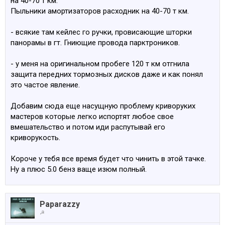
на 40-70 т км.
Пыльники амортизаторов расходник на 40-70 т км.
- всякие там кейлес го ручки, провисающие шторки
панорамы в гт. Гниющие провода парктроников.
- у меня на оригинальном пробеге 120 т км отгнила
защита передних тормозных дисков даже и как понял
это частое явление.
Добавим сюда еще насущную проблему криворуких
мастеров которые легко испортят любое свое
вмешательство и потом иди распутывай его
криворукость.
Короче у тебя все время будет что чинить в этой тачке.
Ну а плюс 5.0 бенз ваще изюм полный.
Paparazzy
☭