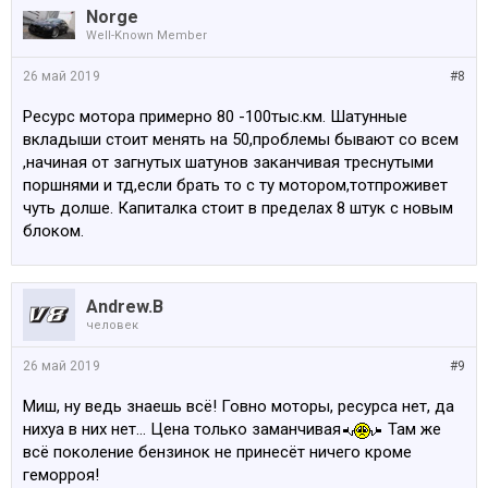
Norge
Well-Known Member
26 май 2019
#8
Ресурс мотора примерно 80 -100тыс.км. Шатунные
вкладыши стоит менять на 50,проблемы бывают со всем
,начиная от загнутых шатунов заканчивая треснутыми
поршнями и тд,если брать то с ту мотором,тотпроживет
чуть долше. Капиталка стоит в пределах 8 штук с новым
блоком.
Andrew.B
человек
26 май 2019
#9
Миш, ну ведь знаешь всё! Говно моторы, ресурса нет, да
нихуа в них нет... Цена только заманчивая
Там же
всё поколение бензинок не принесёт ничего кроме
геморроя!