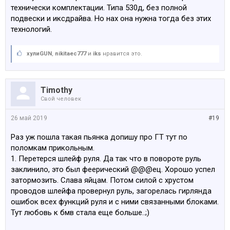
технически комплектации. Типа 530д, без полной
подвески и иксдрайва. Но нах она нужна тогда без этих
технологий.
хулиGUN
,
nikitaec777
и
iks
нравится это.
Timothy
Свой человек
26 май 2019
#19
Раз уж пошла такая пьянка допишу про ГТ тут по
поломкам прикольным.
1. Перетерся шлейф руля. Да так что в повороте руль
заклинило, это был феерический @@@ец. Хорошо успел
затормозить. Слава яйцам. Потом силой с хрустом
проводов шлейфа провернул руль, загорелась гирлянда
ошибок всех функций руля и с ними связанными блоками.
Тут любовь к бмв стала еще больше..;)