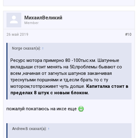
МихаилВеликий
Member
26 май 2019
#10
Norge сказал(а):
↑
Ресурс мотора примерно 80 -100тыс.км. Шатунные
вкладыши стоит менять на 50,проблемы бывают со
всем ,начиная от загнутых шатунов заканчивая
треснутыми поршнями и тд,если брать то с ту
мотором,тотпроживет чуть долше.
Капиталка стоит в
пределах 8 штук с новым блоком.
пожалуй покатаюсь на иксе еще
Andrew.B сказал(а):
↑