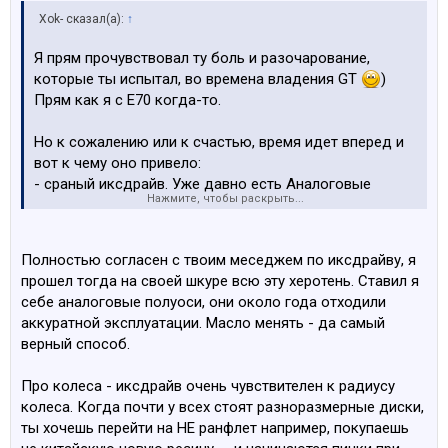
Xok- сказал(а):
↑
Я прям прочувствовал ту боль и разочарование,
которые ты испытал, во времена владения GT
)
Прям как я с Е70 когда-то.
Но к сожалению или к счастью, время идет вперед и
вот к чему оно привело:
- сраный иксдрайв. Уже давно есть Аналоговые
Нажмите, чтобы раскрыть...
полуоси и даже гранаты отдельно, которые ходят
дольше оригинала и стоят значительно дешевле.
Редуктор и раздатка - меняй масло 1 раз в год и
Полностью согласен с твоим меседжем по иксдрайву, я
проблем не будет. Сайлентблоки заднего редуктора
прошел тогда на своей шкуре всю эту херотень. Ставил я
Это да, нужно еще уговорить мастера, чтобы
себе аналоговые полуоси, они около года отходили
согласились поменять их
Они разбитые у
аккуратной эксплуатации. Масло менять - да самый
большинства, но вот жеж нюанс: большинство людей
верный способ.
не чувствуют никакой разницы при замене, вообще
никакой.
Про колеса - иксдрайв очень чувствителен к радиусу
колеса. Когда почти у всех стоят разноразмерные диски,
- про колёса и диски не понял
, какая разница, Х
ты хочешь перейти на НЕ ранфлет например, покупаешь
драйв или нет?