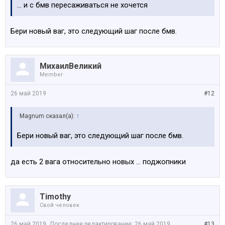
... и с бмв пересаживаться не хочется
Бери новый ваг, это следующий шаг после бмв.
МихаилВеликий
Member
26 май 2019
#12
Magnum сказал(а):
↑
Бери новый ваг, это следующий шаг после бмв.
да есть 2 вага относительно новых ... поджопники
Timothy
Свой человек
26 май 2019
Последнее редактирование:
26 май 2019
#13