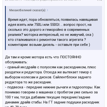
МихаилВеликий сказал(а):
↑
Время идет, пора обновляться, появилась навящивая
идея взять или 750Li или 550Gt ... вопрос прост, на
сколько это дорого и геморойно в современных
реалиях? моторка интересный, но не живучий, ска )
кто сталкивался с ремонтом такого агрегата ?
коментарии: возьми дизель - оставьте при себе )
Да там и кроме мотора есть что ПОСТОЯННО
обслуживать:
- сраный иксдрайв с полуосям как расходником, плюс
раздатки и редуктора. Отсюда же вытекает гемор с
выбором колесам и дисков. Сайлентблоки заднего
редуктора то же расходник.
- подвеска - передние нижние рычаги и гидроопоры. Как
понимаю говорим о машинах с пробегом уже сильно за
100 т км, тогда дабавим текущие передние/задние
динамик драйв стабы. На ГТ задние подушки расходник