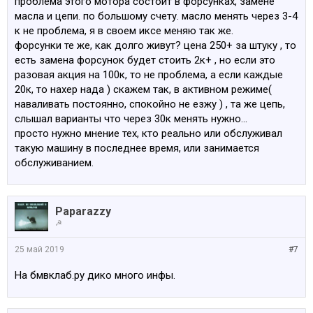
проблема этого мотора состоит в форсунках, замене
масла и цепи. по большому счету. масло менять через 3-4
к не проблема, я в своем иксе меняю так же.
форсунки те же, как долго живут? цена 250+ за штуку , то
есть замена форсунок будет стоить 2к+ , но если это
разовая акция на 100к, то не проблема, а если каждые
20к, то нахер нада ) скажем так, в активном режиме(
наваливать постоянно, спокойно не езжу ) , та же цепь,
слышал варианты что через 30к менять нужно...
просто нужно мнение тех, кто реально или обслуживал
такую машину в последнее время, или занимается
обслуживанием.
Paparazzy
☭
25 май 2019
#7
На бмвклаб.ру дико много инфы.