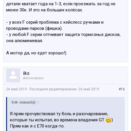
детали хватает года на 1-3, если проезжать за год не
менее 30к. И это на больших колёсах.
- у всех F серий проблема с кейслесс ручками и
проводами парков (фишка).
- у любой F серии отгнивает защита тормозных дисков,
она алюминиевая.
А мотор да, но едет хорошо!)
iks
Administrator
26 май 2019
Последнее редактирование:
26 май 2019
#16
Xok- сказал(а):
↑
Я прям прочувствовал ту боль и разочарование,
которые ты испытал, во времена владения GT
)
Прям как я с Е70 когда-то.