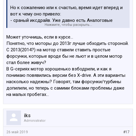
Но к сожалению или к счастью, время идет вперед и
вот к чему оно привело:
- сраный иксдрайв. Уже давно есть Аналоговые
Нажмите, чтобы раскрыть...
полуоси и даже гранаты отдельно, которые ходят
дольше оригинала и стоят значительно дешевле.
Может уточнишь, если в курсе...
Редуктор и раздатка - меняй масло 1 раз в год и
Понятно, что моторы до 2013г лучше обходить стороной.
проблем не будет. Сайлентблоки заднего редуктора
С 2013(2014?) на мотор ставили ставить простые
Это да, нужно еще уговорить мастера, чтобы
форсунки, которые вроде бы не льют и в целом мотор
согласились поменять их
Они разбитые у
стал более живуч?
большинства, но вот жеж нюанс: большинство людей
В G-сериях мотор хорошенько взбодрили, и как я
не чувствуют никакой разницы при замене, вообще
понимаю повявились версии без X-drive. А эти варианты
никакой.
насколько надежны? Говорят, там форсунки/турбины
допилили, но теперь с самими блоками проблемы даже
- про колёса и диски не понял
, какая разница, Х
на малых пробегах...
драйв или нет?
- ну про ходовую нет смысла обсуждать, замененной
iks
детали хватает года на 1-3, если проезжать за год не
Administrator
менее 30к. И это на больших колёсах.
26 май 2019
#17
- у всех F серий проблема с кейслесс ручками и