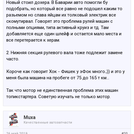
Новый стоил дохера. В Баварии авто помогли бу
подобрать, но который все равно не подошел каким то
разьемом но слава яйцам их толковый электрик все
скомутирвал. Говорят это проблема рулей машин с
полными опциями, типа активный круиз и тд. Там
добавляется еще один шлейф и остается мало места и
все перетерается к херам.
2. Нижняя секция рулевого вала тоже подлежит замене
часто.
Короче как говорит Хок - Фишек у эФок много.;)) и это у
меня была машина на пробеге от 75 до 165 т км...
Так что мотор не единственная проблема этих машин
топикстартера. Советую изучать не только мотор.
Muxa
Качественные автозапчасти
26 май 2019
#20