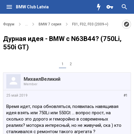
BMW Club Latvia
Форум
...
BMW 7 серия
F01, F02, F03 (2009->)
Дурная идея - BMW c N63B44? (750Li,
550i GT)
1
2
МихаилВеликий
Member
25 май 2019
#1
Время идет, пора обновляться, появилась навящивая
идея взять или 750Li или 550Gt ... вопрос прост, на
сколько это дорого и геморойно в современных
реалиях? моторка интересный, но не живучий, ска ) кто
сталкивался с ремонтом такого агрегата ?