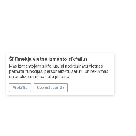
Šī tīmekļa vietne izmanto sīkfailus
Mēs izmantojam sīkfailus, lai nodrošinātu vietnes
pamata funkcijas, personalizētu saturu un reklāmas
un analizētu mūsu datu plūsmu.
Piekrītu
Uzzināt vairāk
Forum software by XenForo™