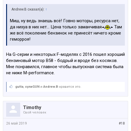
проводами парков (фишка).
Andrew.B сказал(а):
↑
- у любой F серии отгнивает защита тормозных
дисков, она алюминиевая.
Миш, ну ведь знаешь всё! Говно моторы, ресурса нет,
да нихуа в них нет... Цена только заманчивая
Там
А мотор да, но едет хорошо!)
же всё поколение бензинок не принесёт ничего кроме
геморроя!
На G-серии и некоторых F-моделях с 2016 пошел хороший
бензиновый мотор B58 - бодрый и вроде без косяков.
Мне понравился, главное чтобы выпускная система была
не ниже M-performance.
gutta
,
хулиGUN
и
Andrew.B
нравится это.
Timothy
Свой человек
26 май 2019
#18