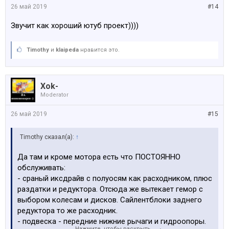
26 май 2019
#14
Звучит как хороший ютуб проект))))
Timothy
и
klaipeda
нравится это.
Xok-
Moderator
26 май 2019
#15
Timothy сказал(а):
↑
Да там и кроме мотора есть что ПОСТОЯННО
обслуживать:
- сраный иксдрайв с полуосям как расходником, плюс
раздатки и редуктора. Отсюда же вытекает гемор с
выбором колесам и дисков. Сайлентблоки заднего
редуктора то же расходник.
- подвеска - передние нижние рычаги и гидроопоры.
Нажмите, чтобы раскрыть...