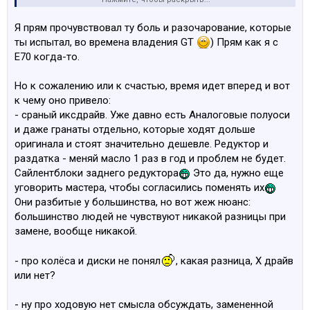
Как понимаю говорим о машинах с пробегом уже
сильно за 100 т км, тогда дабавим текущие передние/
Я прям прочувствовал ту боль и разочарование, которые
задние динамик драйв стабы. На ГТ задние подушки
ты испытал, во времена владения GT
) Прям как я с
расходник на 40-70 т км.
Е70 когда-то.
Пыльники амортизаторов расходник на 40-70 т км.
Но к сожалению или к счастью, время идет вперед и вот
- всякие там кейлес го ручки, провисающие шторки
к чему оно привело:
панорамы в гт. Гниющие провода парктроников.
- сраный иксдрайв. Уже давно есть Аналоговые полуоси
и даже гранаты отдельно, которые ходят дольше
- у меня на оригинальном пробеге 120 т км отгнила
оригинала и стоят значительно дешевле. Редуктор и
защита передних тормозных дисков даже и как понял
раздатка - меняй масло 1 раз в год и проблем не будет.
это частое явление.
Сайлентблоки заднего редуктора
Это да, нужно еще
уговорить мастера, чтобы согласились поменять их
Добавим сюда еще насущную проблему криворуких
Они разбитые у большинства, но вот жеж нюанс:
мастеров которые легко испортят любое свое
большинство людей не чувствуют никакой разницы при
вмешательство и потом иди распутывай его
замене, вообще никакой.
криворукость.
- про колёса и диски не понял
, какая разница, Х драйв
Короче у тебя все время будет что чинить в этой
или нет?
тачке. Ну а плюс 5.0 бенз ваще изюм полный.
- ну про ходовую нет смысла обсуждать, замененной