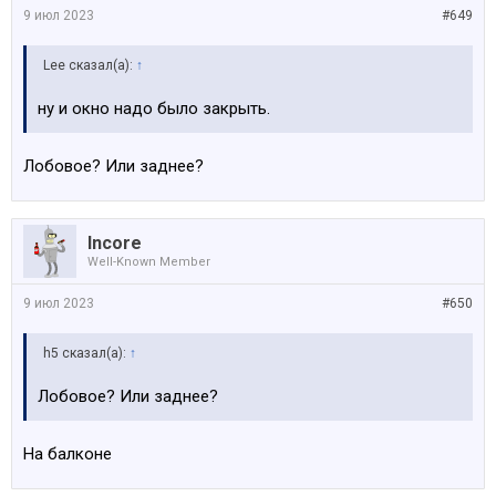
9 июл 2023
#649
Lee сказал(а):
↑
ну и окно надо было закрыть.
Лобовое? Или заднее?
Incore
Well-Known Member
9 июл 2023
#650
h5 сказал(а):
↑
Лобовое? Или заднее?
На балконе