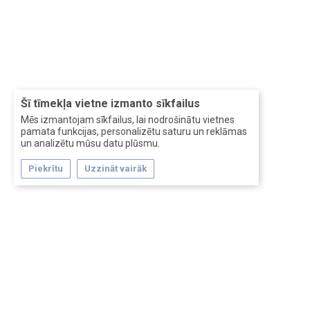
Šī tīmekļa vietne izmanto sīkfailus
Mēs izmantojam sīkfailus, lai nodrošinātu vietnes
pamata funkcijas, personalizētu saturu un reklāmas
un analizētu mūsu datu plūsmu.
Piekrītu
Uzzināt vairāk
Forum software by XenForo™
Перевод:
XF-Russia.ru