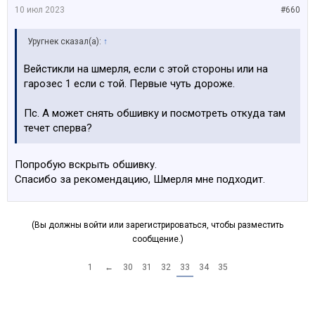
10 июл 2023
#660
Уругнек сказал(а):
↑
Вейстикли на шмерля, если с этой стороны или на
гарозес 1 если с той. Первые чуть дороже.
Пс. А может снять обшивку и посмотреть откуда там
течет сперва?
Попробую вскрыть обшивку.
Спасибо за рекомендацию, Шмерля мне подходит.
(Вы должны войти или зарегистрироваться, чтобы разместить
сообщение.)
1
←
30
31
32
33
34
35