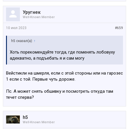
Уругнек
Well-Known Member
10 июл 2023
#659
h5 сказал(а):
↑
Хоть порекомендуйте тогда, где поменять лобовуху
адекватно, а подъебать я и сам могу
Вейстикли на шмерля, если с этой стороны или на гарозес
1 если с той. Первые чуть дороже.
Пс. А может снять обшивку и посмотреть откуда там
течет сперва?
h5
Well-Known Member