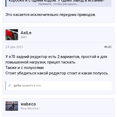
коробке и с одним кодом. У одних завод в испании-
благодарен
. Без авто проблематично возить
Нажмите, чтобы раскрыть...
там короткая деталь, которую вырывало из
детей в школу.
редуктора. Поставили немца из интеркарса-вопрос
Это касается исключительно передних приводов.
решился
Посмотреть вложение 177846
AxiLe
AMS
24 дек 2021
#643
У е70 задний редуктор есть 2 вариантов, простой и для
повышенной нагрузки, прицеп таскать.
Также и с полуосями.
Стоит убедиться какой редуктор стоит и какая полуось.
gutta
нравится это.
wabeco
New Member