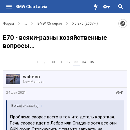
BMW Club Latvia
Форум
...
BMW X5 серия
X5 E70 (2007->)
E70 - всяки-разны хозяйственные
вопросы...
1
←
30
31
32
33
34
35
wabeco
New Member
24 дек 2021
#641
Borzoj сказал(а):
↑
Проблема скорее всего в том что деталь короткая.
Речь скорее идет о Лебро или Спидане хотя все они
GKN group Столкнулись с тем что запчасть на