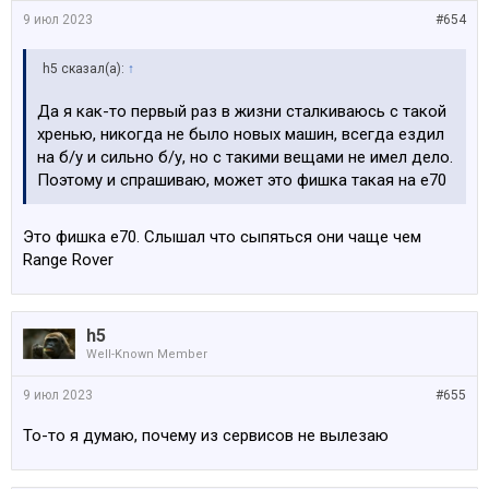
9 июл 2023
#654
h5 сказал(а):
↑
Да я как-то первый раз в жизни сталкиваюсь с такой
хренью, никогда не было новых машин, всегда ездил
на б/у и сильно б/у, но с такими вещами не имел дело.
Поэтому и спрашиваю, может это фишка такая на е70
Это фишка е70. Слышал что сыпяться они чаще чем
Range Rover
h5
Well-Known Member
9 июл 2023
#655
То-то я думаю, почему из сервисов не вылезаю