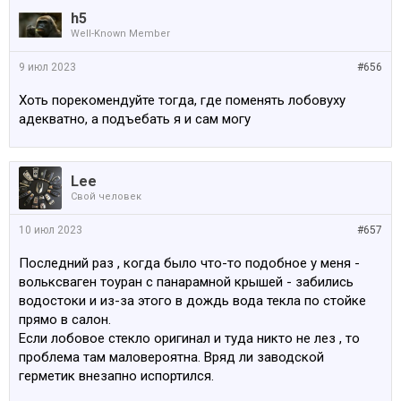
h5
Well-Known Member
9 июл 2023
#656
Хоть порекомендуйте тогда, где поменять лобовуху
адекватно, а подъебать я и сам могу
Lee
Свой человек
10 июл 2023
#657
Последний раз , когда было что-то подобное у меня -
вольксваген тоуран с панарамной крышей - забились
водостоки и из-за этого в дождь вода текла по стойке
прямо в салон.
Если лобовое стекло оригинал и туда никто не лез , то
проблема там маловероятна. Вряд ли заводской
герметик внезапно испортился.