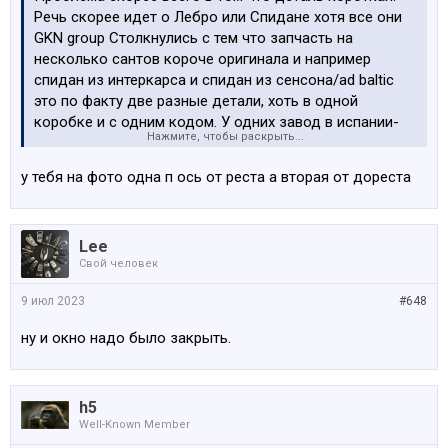
Речь скорее идет о Лебро или Спидане хотя все они
GKN group Столкнулись с тем что запчасть на
несколько сантов короче оригинала и например
спидан из интеркарса и спидан из сенсона/ad baltic
это по факту две разные детали, хоть в одной
коробке и с одним кодом. У одних завод в испании-
Нажмите, чтобы раскрыть...
там короткая деталь, которую вырывало из
редуктора. Поставили немца из интеркарса-вопрос
у тебя на фото одна п ось от реста а вторая от дореста
решился
Посмотреть вложение 177846
Lee
Свой человек
9 июл 2023
#648
ну и окно надо было закрыть.
h5
Well-Known Member