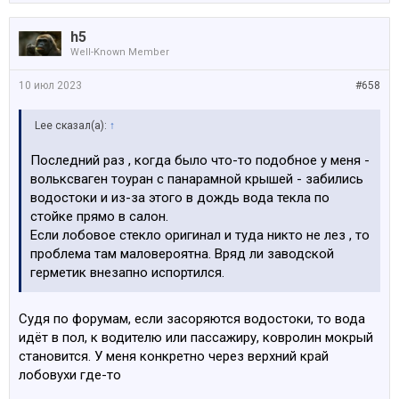
h5
Well-Known Member
10 июл 2023
#658
Lee сказал(а):
↑
Последний раз , когда было что-то подобное у меня -
вольксваген тоуран с панарамной крышей - забились
водостоки и из-за этого в дождь вода текла по
стойке прямо в салон.
Если лобовое стекло оригинал и туда никто не лез , то
проблема там маловероятна. Вряд ли заводской
герметик внезапно испортился.
Судя по форумам, если засоряются водостоки, то вода
идёт в пол, к водителю или пассажиру, ковролин мокрый
становится. У меня конкретно через верхний край
лобовухи где-то