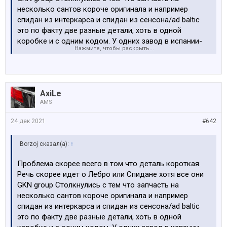
несколько сантов короче оригинала и например
спидан из интеркарса и спидан из сенсона/ad baltic
это по факту две разные детали, хоть в одной
коробке и с одним кодом. У одних завод в испании-
Нажмите, чтобы раскрыть...
там короткая деталь, которую вырывало из
редуктора. Поставили немца из интеркарса-вопрос
решился
AxiLe
Х5 Е70 брал в 2011 и с тех пор ремонтируюсь у них.
AMS
Сервис Сенсон на Браслас. Как уже говорил они мне
поменяли задний правый привод на бу (сами гдето
24 дек 2021
#642
достали), я хотел поставить новый, но они сказали
что это будет дорого и поставили бу, после этого все
Borzoj сказал(а):
↑
и началось. У меня были подозрения что раз вылетает
то чтото не так с этим приводом, но в Сенсоне этого
Проблема скорее всего в том что деталь короткая.
признать не хотят, и сейчас говорят что надо менять
Речь скорее идет о Лебро или Спидане хотя все они
редуктор на усиленный и ставить с усиленными
GKN group Столкнулись с тем что запчасть на
приводами . Сам я сейчас в Брвзилии (моряк), жена за
несколько сантов короче оригинала и например
руль боится садиться ,уже два раза на эвакуаторе
спидан из интеркарса и спидан из сенсона/ad baltic
ездила обратно в Сенсон. Пожалуйста посоветуйте
это по факту две разные детали, хоть в одной
мастеров кто может решить эту проблему, буду очень