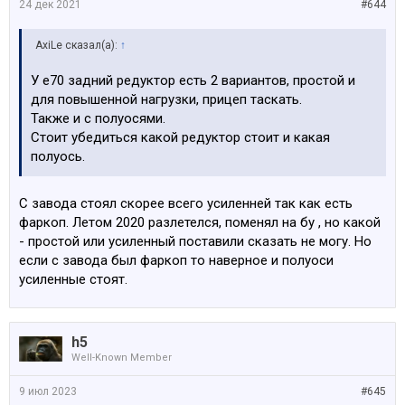
24 дек 2021
#644
AxiLe сказал(а):
↑
У е70 задний редуктор есть 2 вариантов, простой и
для повышенной нагрузки, прицеп таскать.
Также и с полуосями.
Стоит убедиться какой редуктор стоит и какая
полуось.
С завода стоял скорее всего усиленней так как есть
фаркоп. Летом 2020 разлетелся, поменял на бу , но какой
- простой или усиленный поставили сказать не могу. Но
если с завода был фаркоп то наверное и полуоси
усиленные стоят.
h5
Well-Known Member
9 июл 2023
#645